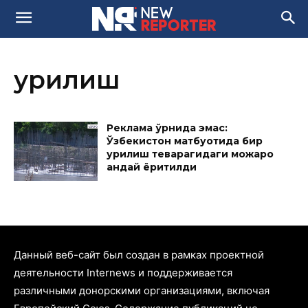
қурилиш
Реклама ўрнида эмас:
Ўзбекистон матбуотида бир
қурилиш теварагидаги можаро
қандай ёритилди
Данный веб-сайт был создан в рамках проектной
деятельности Internews и поддерживается
различными донорскими организациями, включая