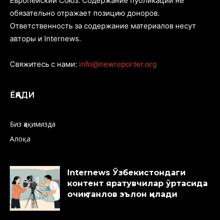
Европейский Союз. Содержание публикаций не
обязательно отражает позицию доноров.
Ответственность за содержание материалов несут
авторы и Internews.
Свяжитесь с нами:
info@newreporter.org
ЁҚАДИ
Биз ҳақимизда
Алоқа
Internews Ўзбекистондаги
контент яратувчилар ўртасида
очиқ танлов эълон қилади