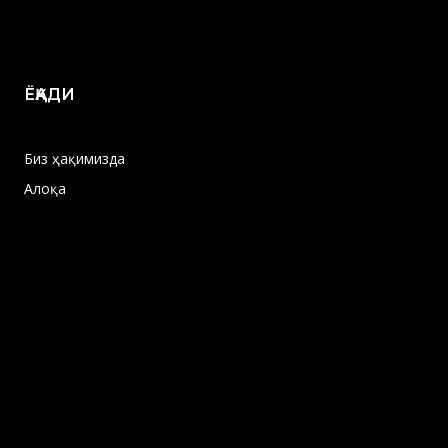
ЁҚАДИ
Биз ҳақимизда
Алоқа