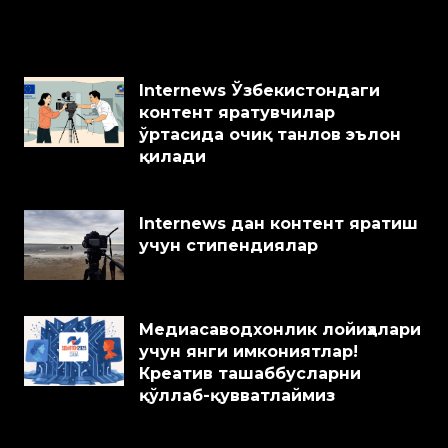
Internews Ўзбекистондаги
контент яратувчилар
ўртасида очиқ танлов эълон
қилади
Internews дан контент яратиш
учун стипендиялар
Медиасаводхонлик лойиҳалари
учун янги имкониятлар!
Креатив ташаббусларни
қўллаб-қувватлаймиз