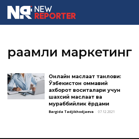
MORE
рақамли маркетинг
Онлайн маслаҳат танлови:
Ўзбекистон оммавий
ахборот воситалари учун
шахсий маслаҳат ва
мураббийлик ёрдами
Bargida Tadjikhodjaeva
-
07.12.2021