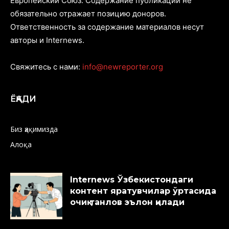
Европейский Союз. Содержание публикаций не
обязательно отражает позицию доноров.
Ответственность за содержание материалов несут
авторы и Internews.
Свяжитесь с нами:
info@newreporter.org
ЁҚАДИ
Биз ҳақимизда
Алоқа
Internews Ўзбекистондаги
контент яратувчилар ўртасида
очиқ танлов эълон қилади