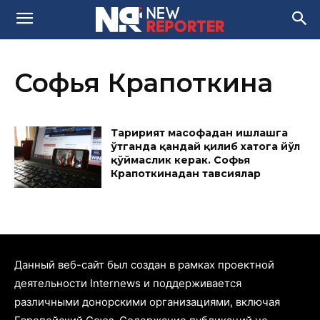
Софья Крапоткина
Таҳририят масофадан ишлашга
ўтганда қандай қилиб хатога йўл
қўймаслик керак. Софья
Крапоткинадан тавсиялар
Данный веб-сайт был создан в рамках проектной
деятельности Internews и поддерживается
различными донорскими организациями, включая