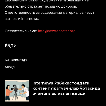
Европейский Союз. Содержание публикаций не
обязательно отражает позицию доноров.
Ответственность за содержание материалов несут
авторы и Internews.
Свяжитесь с нами:
info@newreporter.org
ЁҚАДИ
Биз ҳақимизда
Алоқа
Internews Ўзбекистондаги
контент яратувчилар ўртасида
очиқ танлов эълон қилади