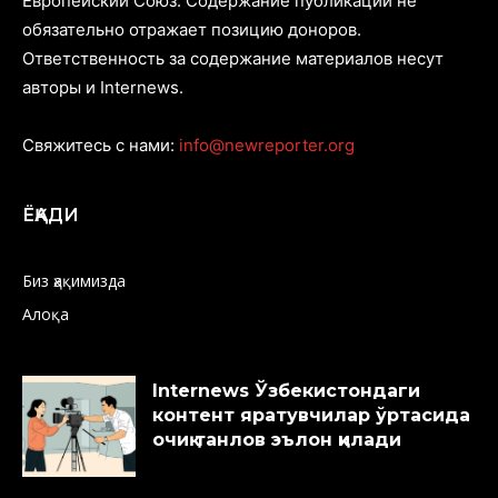
Европейский Союз. Содержание публикаций не
обязательно отражает позицию доноров.
Ответственность за содержание материалов несут
авторы и Internews.
Свяжитесь с нами:
info@newreporter.org
ЁҚАДИ
Биз ҳақимизда
Алоқа
Internews Ўзбекистондаги
контент яратувчилар ўртасида
очиқ танлов эълон қилади