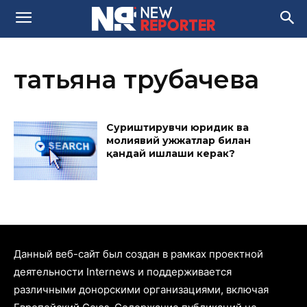
татьяна трубачева
Суриштирувчи юридик ва
молиявий ҳужжатлар билан
қандай ишлаши керак?
Данный веб-сайт был создан в рамках проектной
деятельности Internews и поддерживается
различными донорскими организациями, включая