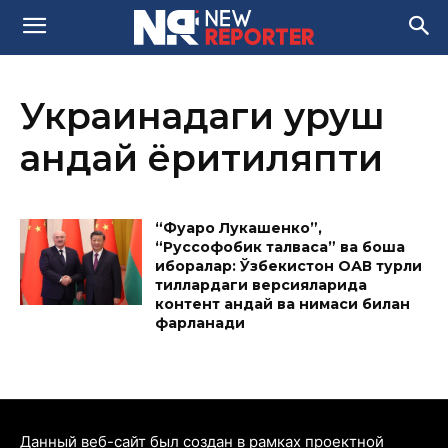
Украинадаги уруш
қандай ёритиляпти
“Фуқаро Лукашенко”,
“Руссофобик талваса” ва бошқа
иборалар: Ўзбекистон ОАВ турли
тиллардаги версияларида
контент қандай ва нимаси билан
фарқланади
Данный веб-сайт был создан в рамках проектной