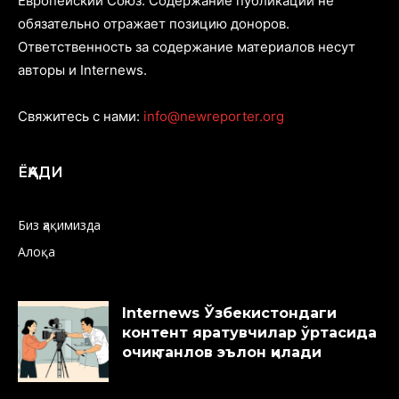
Европейский Союз. Содержание публикаций не
обязательно отражает позицию доноров.
Ответственность за содержание материалов несут
авторы и Internews.
Свяжитесь с нами:
info@newreporter.org
ЁҚАДИ
Биз ҳақимизда
Алоқа
Internews Ўзбекистондаги
контент яратувчилар ўртасида
очиқ танлов эълон қилади