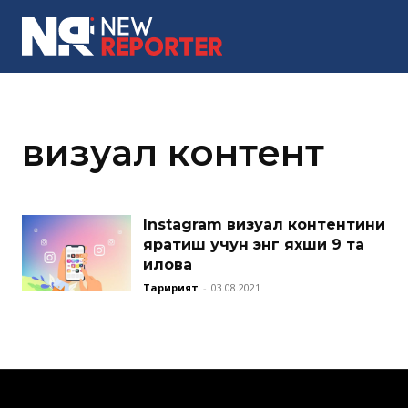
MORE
визуал контент
Instagram визуал контентини
яратиш учун энг яхши 9 та
илова
Таҳририят
-
03.08.2021