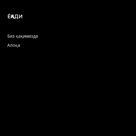
ЁҚАДИ
Биз ҳақимизда
Алоқа