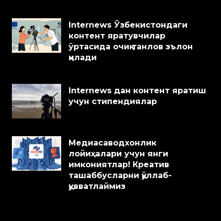
Internews Ўзбекистондаги
контент яратувчилар
ўртасида очиқ танлов эълон
қилади
Internews дан контент яратиш
учун стипендиялар
Медиасаводхонлик
лойиҳалари учун янги
имкониятлар! Креатив
ташаббусларни қўллаб-
қувватлаймиз