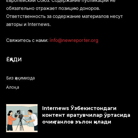
Европейский Союз. Содержание публикаций не
обязательно отражает позицию доноров.
Ответственность за содержание материалов несут
авторы и Internews.
Свяжитесь с нами:
info@newreporter.org
ЁҚАДИ
Биз ҳақимизда
Алоқа
Internews Ўзбекистондаги
контент яратувчилар ўртасида
очиқ танлов эълон қилади