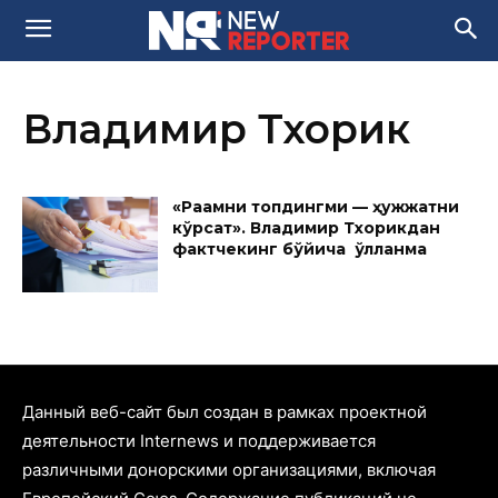
Владимир Тхорик
«Рақамни топдингми — ҳужжатни
кўрсат». Владимир Тхорикдан
фактчекинг бўйича қўлланма
Данный веб-сайт был создан в рамках проектной
деятельности Internews и поддерживается
различными донорскими организациями, включая