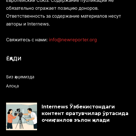
Европейский Союз. Содержание публикаций не
обязательно отражает позицию доноров.
Ответственность за содержание материалов несут
авторы и Internews.
Свяжитесь с нами:
info@newreporter.org
ЁҚАДИ
Биз ҳақимизда
Алоқа
Internews Ўзбекистондаги
контент яратувчилар ўртасида
очиқ танлов эълон қилади