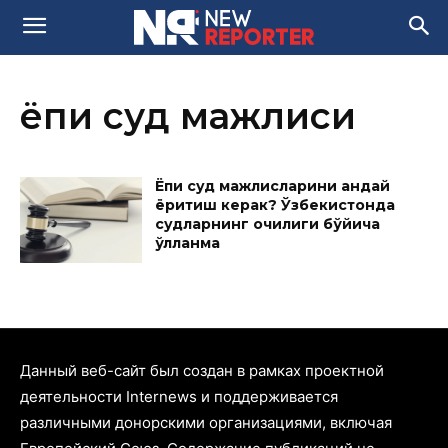
ёпиқ суд мажлиси
Ёпиқ суд мажлисларини қандай
ёритиш керак? Ўзбекистонда
судларнинг очиқлиги бўйича
қўлланма
Данный веб-сайт был создан в рамках проектной
деятельности Internews и поддерживается
различными донорскими организациями, включая