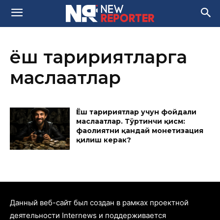
ёш таҳририятларга
маслаҳатлар
Ёш таҳририятлар учун фойдали
маслаҳатлар. Тўртинчи қисм:
фаолиятни қандай монетизация
қилиш керак?
Данный веб-сайт был создан в рамках проектной
деятельности Internews и поддерживается