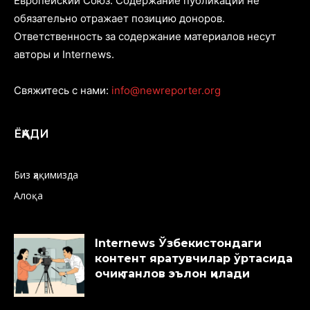
Европейский Союз. Содержание публикаций не
обязательно отражает позицию доноров.
Ответственность за содержание материалов несут
авторы и Internews.
Свяжитесь с нами:
info@newreporter.org
ЁҚАДИ
Биз ҳақимизда
Алоқа
Internews Ўзбекистондаги
контент яратувчилар ўртасида
очиқ танлов эълон қилади