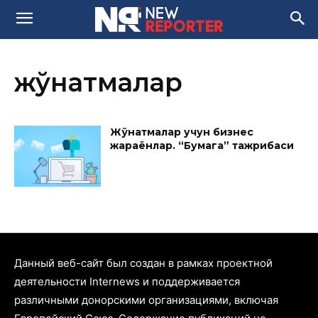
жўнатмалар
Жўнатмалар учун бизнес
жараёнлар. “Бумага” тажрибаси
Данный веб-сайт был создан в рамках проектной
деятельности Internews и поддерживается
различными донорскими организациями, включая