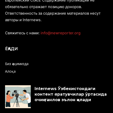
Европейский Союз. Содержание публикаций не
обязательно отражает позицию доноров.
Ответственность за содержание материалов несут
авторы и Internews.
Свяжитесь с нами:
info@newreporter.org
ЁҚАДИ
Биз ҳақимизда
Алоқа
Internews Ўзбекистондаги
контент яратувчилар ўртасида
очиқ танлов эълон қилади