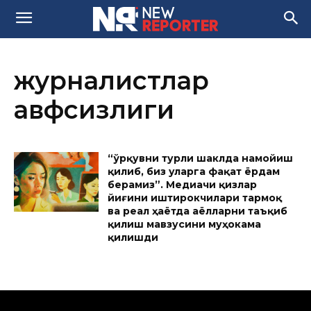
журналистлар
ҳавфсизлиги
“Қўрқувни турли шаклда намойиш
қилиб, биз уларга фақат ёрдам
берамиз”. Медиачи қизлар
йиғини иштирокчилари тармоқ
ва реал ҳаётда аёлларни таъқиб
қилиш мавзусини муҳокама
қилишди