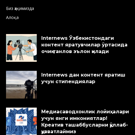
Биз ҳақимизда
Алоқа
Internews Ўзбекистондаги
контент яратувчилар ўртасида
очиқ танлов эълон қилади
Internews дан контент яратиш
учун стипендиялар
Медиасаводхонлик лойиҳалари
учун янги имкониятлар!
Креатив ташаббусларни қўллаб-
қувватлаймиз