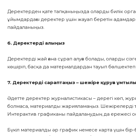
Деректерден қате тапқаныңызда оларды билік орг
ұйымдардағы деректер үшін жауап беретін адамдар
пайдаланыңыз.
6. Деректерді алыңыз
Деректерді жай ғана сұрап алуға болады, оларды сіз
көшіріп, басқа да материалдардан тауып бөлшектеп 
7. Деректерді сараптаңыз – шежіре құруға ұмтыл
Әдетте деректер журналистикасы – дерегі көп, журн
болмаса, материалды жарияламаңыз. Шежірелерді тау
Интерактив графиканы пайдаланудың да ережесі о
Бүкіл материалды әр график немесе карта үшін бір-б