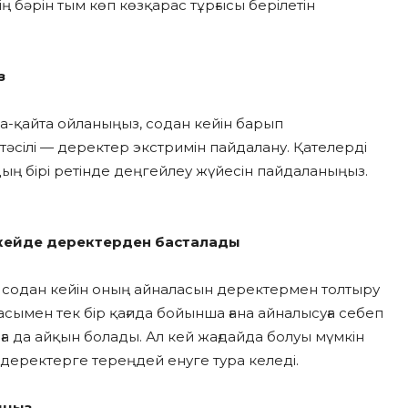
ң бәрін тым көп көзқарас тұрғысы берілетін
з
а-қайта ойланыңыз, содан кейін барып
әсілі — деректер экстримін пайдалану. Қателерді
ың бірі ретінде деңгейлеу жүйесін пайдаланыңыз.
 кейде деректерден басталады
 содан кейін оның айналасын деректермен толтыру
ымен тек бір қағида бойынша ғана айналысуға себеп
ға да айқын болады. Ал кей жағдайда болуы мүмкін
 деректерге тереңдей енуге тура келеді.
сыңыз