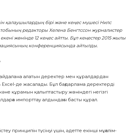
зін қалаушылардың бірі және кеңес мүшесі Нилс
і тобының редакторы Хелена Бенгтссон журналистер
екені жөнінде 12 кеңес айтты. Бұл кеңестер 2015 жылы
оциациясының конференциясында айтылды.
р
з пайдалана алатын деректер мен құралдардан
Excel-де жасалады. Бұл бағдарлама деректерді
 және құрамын қалыптастыру жөніндегі негізгі
лдарға импорттау алдындағы басты құрал.
у принципін түсінуі үшін, әдетте екінші мұғалім-