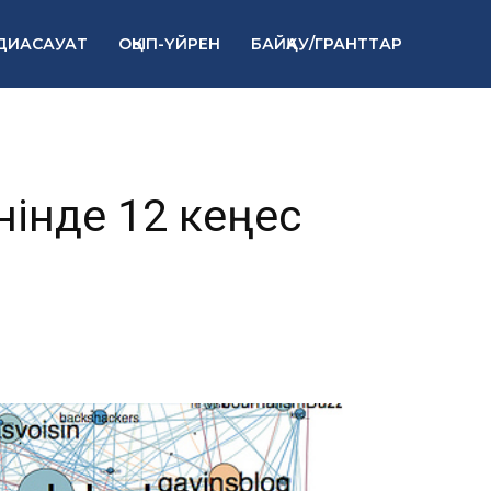
стика жөнінде 
ДИАСАУАТ
ОҚЫП-ҮЙРЕН
БАЙҚАУ/ГРАНТТАР
нінде 12 кеңес