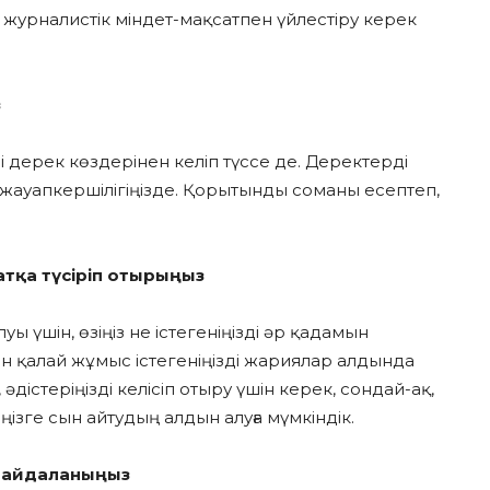
 журналистік міндет-мақсатпен үйлестіру керек
з
і дерек көздерінен келіп түссе де. Деректерді
 жауапкершілігіңізде. Қорытынды соманы есептеп,
атқа түсіріп отырыңыз
уы үшін, өзіңіз не істегеніңізді әр қадамын
 қалай жұмыс істегеніңізді жариялар алдында
әдістеріңізді келісіп отыру үшін керек, сондай-ақ,
зге сын айтудың алдын алуға мүмкіндік.
н пайдаланыңыз