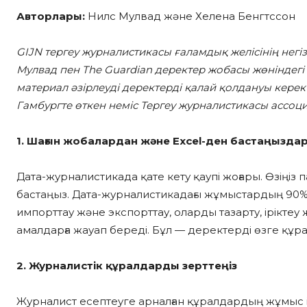
Авторлары:
Нилс Мулвад және Хелена Бенгтссон
GIJN тергеу журналистикасы ғаламдық желісінің негі
Мулвад пен The Guardian деректер жобасы жөніндег
материал әзірлеуді деректерді қалай қолдануы керек 
Гамбургте өткен неміс Тергеу журналистикасы асс
1. Шағын жобалардан және Excel-ден бастаңызда
Дата-журналистикада қате кету қаупі жоғары. Өзіңі
бастаңыз. Дата-журналистикадағы жұмыстардың 90% 
импорттау және экспорттау, оларды тазарту, іріктеу
амалдарға жауап береді. Бұл — деректерді өзге құра
2. Журналистік құралдарды зерттеңіз
Журналист есептеуге арналған құралдардың жұмыс істе