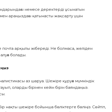
андарындағы немесе деректерді ұсынатын
мен араңыздағы қатынасты жақсарту үшін
ге почта арқылы жібереді. Не болмаса, желіден
алуға болады.
ыңыз
алистикасы аз шаруа. Шежіре құруға мүмкіндік
ып, оларды бірінен кейін бірін баяндаңыз.
сы.
ір нақты шежіре бойынша бөліктерге бөліңіз. Сөйтіп,