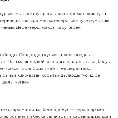
рылымын реттеу арқылы ғана керемет оқиға түзіп
териалды, шежіре мен қателерді сезінуге мүмкіндік
ырмаңыз. Деректерді жақсы көру керек.
 айтады. Сандардан құтылып, қолыңыздағы
ыз. Шын мәнінде, кей кездері сандардың жоқ болуы
жақсы тәсілі. Содан кейін тек деректерді
дырыңыз. Сіз жасаған қорытындыларды түсіндіре
шығуы мүмкін.
е өзара материал бөліседі. Бұл — құралдар мен
Журналистиканың басқа салаларына қарағанда, мұндай