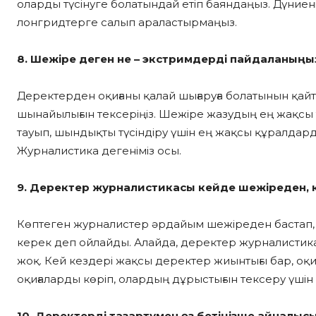
оларды түсінуге болатындай етіп баяндаңыз. Дүниені
лонгридтерге салып араластырмаңыз.
8. Шежіре деген не – экстримдерді пайдаланыңы
Деректерден оқиғаны қалай шығаруға болатынын қайт
шынайылығын тексеріңіз. Шежіре жазудың ең жақсы т
тауып, шындықты түсіндіру үшін ең жақсы құралдард
Журналистика дегеніміз осы.
9. Деректер журналистикасы кейде шежіреден,
Көптеген журналистер әрдайым шежіреден бастап,
керек деп ойлайды. Алайда, деректер журналистикас
жоқ. Кей кездері жақсы деректер жиынтығы бар, оқи
оқиғаларды көріп, олардың дұрыстығын тексеру үшін
10. Деректерді тазартумен өз бетіңізше айналы