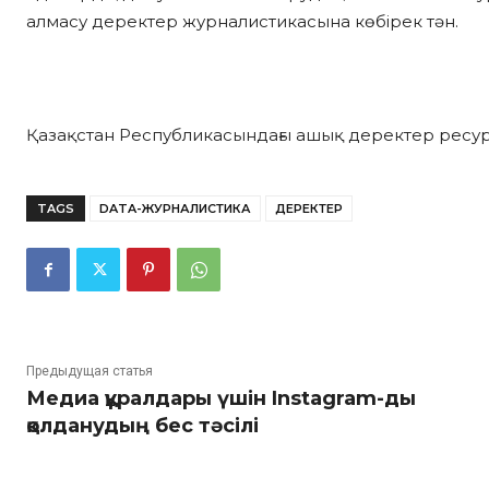
алмасу деректер журналистикасына көбірек тән.
Қазақстан Республикасындағы ашық деректер ресу
TAGS
DATA-ЖУРНАЛИСТИКА
ДЕРЕКТЕР
Предыдущая статья
Медиа құралдары үшін Instagram-ды
қолданудың бес тәсілі