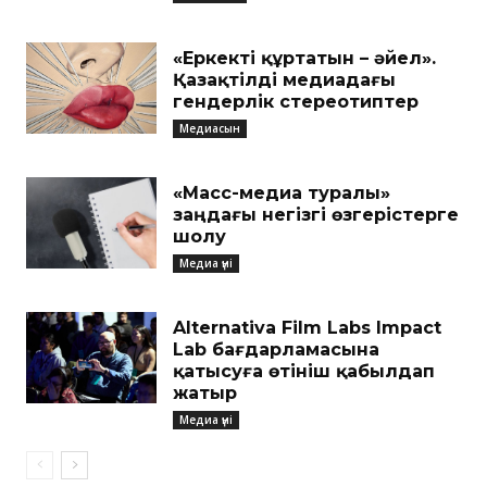
«Еркекті құртатын – әйел».
Қазақтілді медиадағы
гендерлік стереотиптер
Медиасын
«Масс-медиа туралы»
заңдағы негізгі өзгерістерге
шолу
Медиа үні
Alternativa Film Labs Impact
Lab бағдарламасына
қатысуға өтініш қабылдап
жатыр
Медиа үні