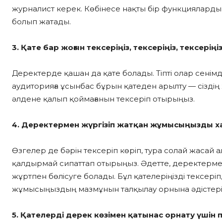
журналист керек. Көбінесе нақты бір функцияларды
болып жатады.
3. Қате бар жоғын тексеріңіз, тексеріңіз, тексеріңі
Деректерде қашан да қате болады. Тіпті олар сенімд
аудиторияға ұсынбас бұрын қатеден арылту — сіздің
әлдене қалып қоймағанын тексеріп отырыңыз.
4. Деректермен жүргізіп жатқан жұмысыңызды х
Өзгелер де бәрін тексеріп көріп, тура солай жасай ал
қалдырмай сипаттап отырыңыз. Әдетте, деректермен
жұртпен бөлісуге болады. Бұл қателеріңізді тексеріп, 
жұмысыңыздың мазмұнын талқылау орнына әдістеріңі
5. Қателерді дерек көзімен қатынас орнату үші