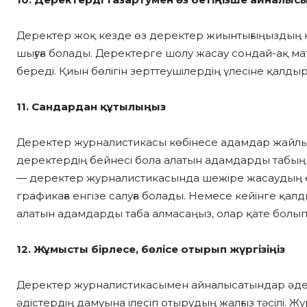
Деректер жоқ кезде өз деректер жиынтығыңыздың құ
шығуға болады. Деректерге шолу жасау сондай-ақ ма
береді. Қиын бөлігін зерттеушілердің үлесіне қалд
11. Сандардан құтылыңыз
Деректер журналистикасы көбінесе адамдар жайлы
деректердің бейнесі бола алатын адамдарды табың
— деректер журналистикасында шежіре жасаудың ең 
графикаға енгізе салуға болады. Немесе кейінге қал
алатын адамдарды таба алмасаңыз, олар қате болып 
12. Жұмысты бірлесе, бөлісе отырып жүргізіңіз
Деректер журналистикасымен айналысатындар әдетт
әдістердің дамуына ілесіп отырудың жалғыз тәсілі. 