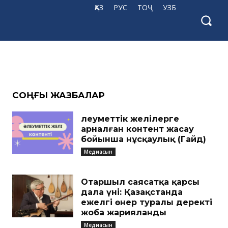
12
ҚАЗ
РУС
ТОҶ
УЗБ
CОҢҒЫ ЖАЗБАЛАР
Әлеуметтік желілерге
арналған контент жасау
бойынша нұсқаулық (Гайд)
Медиасын
Отаршыл саясатқа қарсы
дала үні: Қазақстанда
ежелгі өнер туралы деректі
жоба жарияланды
Медиасын