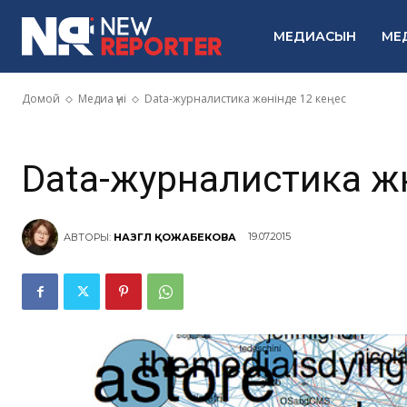
Data-журнали
МЕДИАСЫН
МЕ
кеңес
Домой
Медиа үні
Data-журналистика жөнінде 12 кеңес
Data-журналистика жө
19.07.2015
АВТОРЫ:
НАЗГҮЛ ҚОЖАБЕКОВА