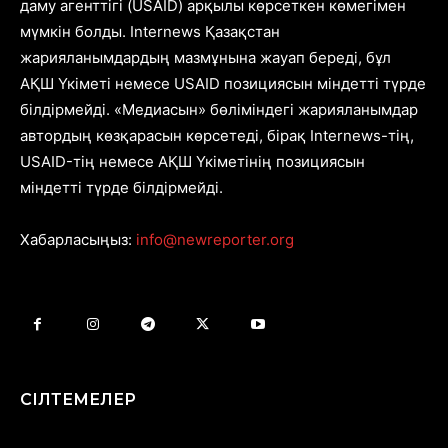
даму агенттігі (USAID) арқылы көрсеткен көмегімен
мүмкін болды. Internews Қазақстан
жарияланымдардың мазмұнына жауап береді, бұл
АҚШ Үкіметі немесе USAID позициясын міндетті түрде
білдірмейді. «Медиасын» бөліміндегі жарияланымдар
автордың көзқарасын көрсетеді, бірақ Internews-тің,
USAID-тің немесе АҚШ Үкіметінің позициясын
міндетті түрде білдірмейді.
Хабарласыңыз:
info@newreporter.org
СІЛТЕМЕЛЕР