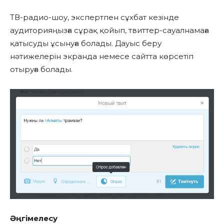
ТВ-радио-шоу, экспертпен сұхбат кезінде
аудиторияңызға сұрақ қойып, твиттер-сауалнамаға
қатысуды ұсынуға болады. Дауыс беру
нәтижелерін экранда немесе сайтта көрсетіп
отыруға болады.
Әңгімелесу