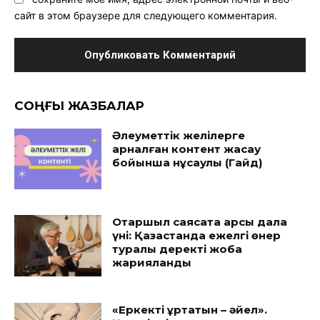
сайт в этом браузере для следующего комментария.
CОҢҒЫ ЖАЗБАЛАР
Әлеуметтік желілерге
арналған контент жасау
бойынша нұсқаулық (Гайд)
Отаршыл саясатқа қарсы дала
үні: Қазақстанда ежелгі өнер
туралы деректі жоба
жарияланды
«Еркекті құртатын – әйел».