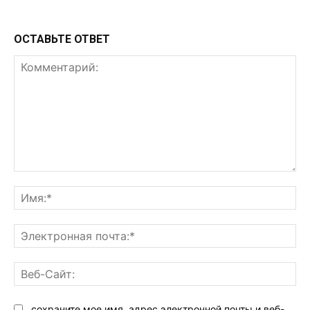
ОСТАВЬТЕ ОТВЕТ
Комментарий:
Им
Эл
поч
Ве
Са
сохраните мое имя, адрес электронной почты и веб-