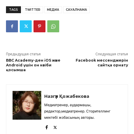
TAGS
TWITTER
МЕДИА
САУАЛНАМА
Предыдущая статья
Следующая статья
BBC Academy-ден iOS және
Facebook мессенджерін
Android үшін он кәсіби
сайтқа орнату
қосымша
Назгүл Қожабекова
Медиатренер, аудармашы,
редактор,медиатренер. Сторителлинг
мектебі жобасының авторы.