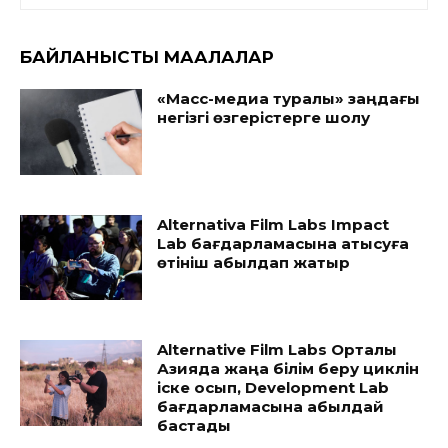
БАЙЛАНЫСТЫ МАҚАЛАЛАР
«Масс-медиа туралы» заңдағы
негізгі өзгерістерге шолу
Alternativa Film Labs Impact
Lab бағдарламасына қатысуға
өтініш қабылдап жатыр
Alternative Film Labs Орталық
Азияда жаңа білім беру циклін
іске қосып, Development Lab
бағдарламасына қабылдай
бастады