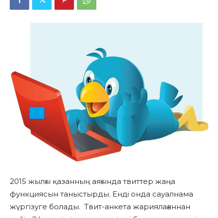
2015 жылғы қазанның аяғында твиттер жаңа
функциясын таныстырды. Енді онда сауалнама
жүргізуге болады. Твит-анкета жариялағаннан