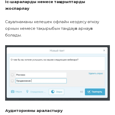
Іс-шараларды немесе тақырыптарды
жоспарлау
Сауалнаманы келешек офлайн кездесу өткізу
орнын немесе тақырыбын таңдауға арнауға
болады.
Аудиторияны араластыру