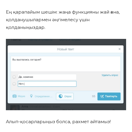
Ең қарапайым шешім: жаңа функцияны жай ғана,
қолданушылармен әңгімелесу үшін
қолданыңыздар.
Алып-қосарларыңыз болса, рахмет айтамыз!