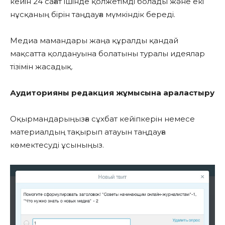
кейін 24 сағат ішінде қолжетімді болады және екі
нұсқаның бірін таңдауға мүмкіндік береді.
Медиа мамандары жаңа құралды қандай
мақсатта қолдануына болатыны туралы идеялар
тізімін жасадық.
Аудиторияны редакция жұмысына араластыру
Оқырмандарыңызға сұхбат кейіпкерін немесе
материалдың тақырып атауын таңдауға
көмектесуді ұсыныңыз.