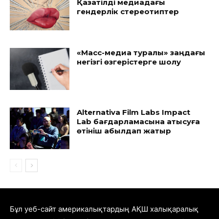
Қазақтілді медиадағы
гендерлік стереотиптер
«Масс-медиа туралы» заңдағы
негізгі өзгерістерге шолу
Alternativa Film Labs Impact
Lab бағдарламасына қатысуға
өтініш қабылдап жатыр
Бұл уеб-сайт америкалықтардың АҚШ халықаралық