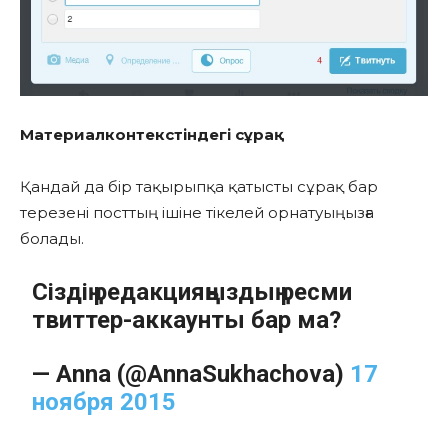
Материалконтекстіндегі сұрақ
Қандай да бір тақырыпқа қатысты сұрақ бар
терезені посттың ішіне тікелей орнатуыңызға
болады.
Сіздің редакцияңыздың ресми
твиттер-аккаунты бар ма?
— Anna (@AnnaSukhachova)
17
ноября 2015