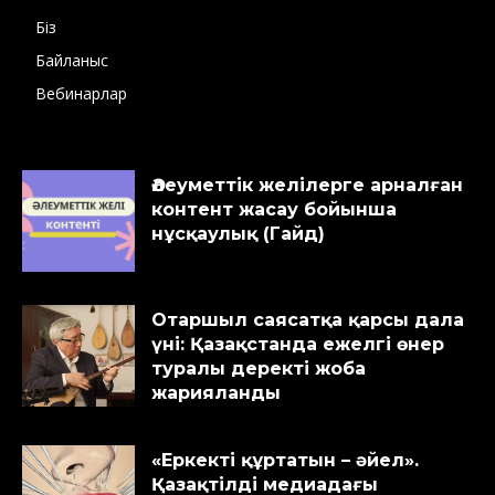
Біз
Байланыс
Вебинарлар
Әлеуметтік желілерге арналған
контент жасау бойынша
нұсқаулық (Гайд)
Отаршыл саясатқа қарсы дала
үні: Қазақстанда ежелгі өнер
туралы деректі жоба
жарияланды
«Еркекті құртатын – әйел».
Қазақтілді медиадағы