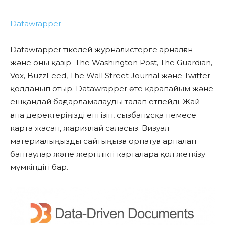
Datawrapper
Datawrapper тікелей журналистерге арналған
және оны қазір The Washington Post, The Guardian,
Vox, BuzzFeed, The Wall Street Journal және Twitter
қолданып отыр. Datawrapper өте қарапайым және
ешқандай бағдарламалауды талап етпейді. Жай
ғана деректеріңізді енгізіп, сызбанұсқа немесе
карта жасап, жариялай саласыз. Визуал
материалыңызды сайтыңызға орнатуға арналған
баптаулар және жергілікті карталарға қол жеткізу
мүмкіндігі бар.