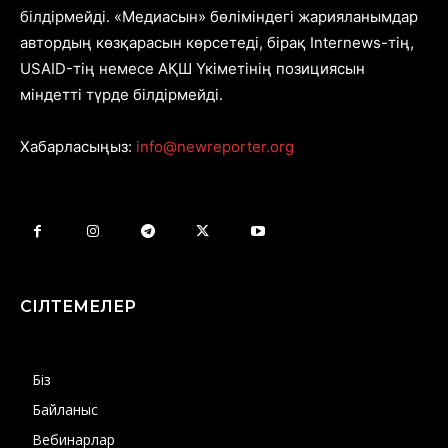
білдірмейді. «Медиасын» бөліміндегі жарияланымдар
автордың көзқарасын көрсетеді, бірақ Internews-тің,
USAID-тің немесе АҚШ Үкіметінің позициясын
міндетті түрде білдірмейді.
Хабарласыңыз:
info@newreporter.org
СІЛТЕМЕЛЕР
Біз
Байланыс
Вебинарлар