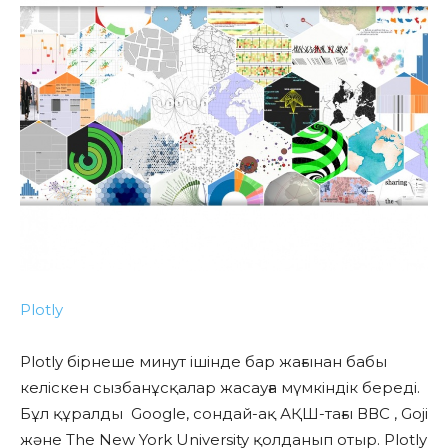
Plotly
Plotly бірнеше минут ішінде бар жағынан бабы
келіскен сызбанұсқалар жасауға мүмкіндік береді.
Бұл құралды Google, сондай-ақ АҚШ-тағы ВВС , Goji
және The New York University қолданып отыр. Plotly