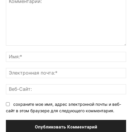
Комментарий:
Им
Эл
поч
Ве
Са
сохраните мое имя, адрес электронной почты и веб-
сайт в этом браузере для следующего комментария.