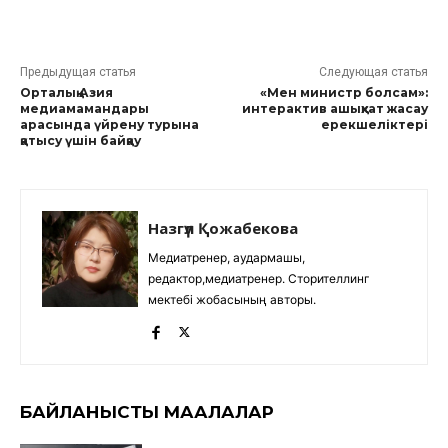
Предыдущая статья
Следующая статья
Орталық Азия
«Мен министр болсам»:
медиамамандары
интерактив ашықхат жасау
арасында үйрену турына
ерекшеліктері
қатысу үшін байқау
Назгүл Қожабекова
Медиатренер, аудармашы,
редактор,медиатренер. Сторителлинг
мектебі жобасының авторы.
БАЙЛАНЫСТЫ МАҚАЛАЛАР