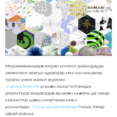
Медиамамандарға визуал контент дайындауда
көмектесе алатын құралдар мен қосымшалар
туралы үнемі жазып жүреміз.
inspire.blufra.me
ұсынған мына топтамада
деректерді визуалдауға арналған ыңғайлы да тиімді
сервистер шағын сипаттамасымен
ұсынылады.
Түпнұсқа материалда
толық тізімді
қарай аласыз.