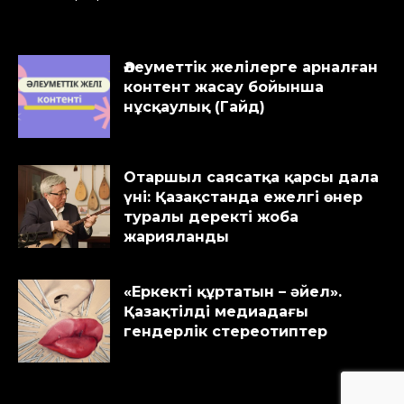
Әлеуметтік желілерге арналған
контент жасау бойынша
нұсқаулық (Гайд)
Отаршыл саясатқа қарсы дала
үні: Қазақстанда ежелгі өнер
туралы деректі жоба
жарияланды
«Еркекті құртатын – әйел».
Қазақтілді медиадағы
гендерлік стереотиптер