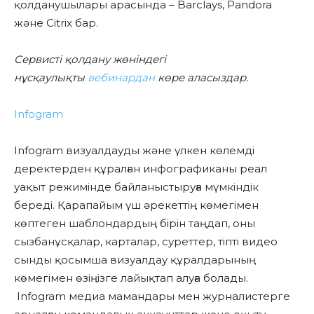
қолданушылары арасында – Barclays, Pandora
және Citrix бар.
Сервисті қолдану жөніндегі
нұсқаулықты
вебинардан
көре аласыздар.
Infogram
Infogram визуалдауды және үлкен көлемді
деректерден құралған инфографиканы реал
уақыт режимінде байланыстыруға мүмкіндік
береді. Қарапайым үш әрекеттің көмегімен
көптеген шаблондардың бірін таңдап, оны
сызбанұсқалар, карталар, суреттер, тіпті видео
сынды қосымша визуалдау құралдарының
көмегімен өзіңізге лайықтап алуға болады.
Infogram медиа мамандары мен журналистерге