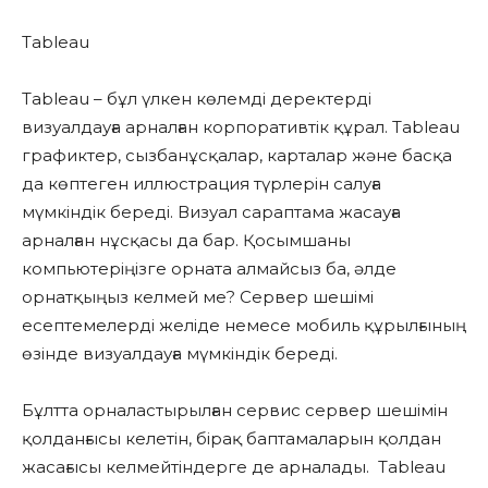
Tableau
Tableau – бұл үлкен көлемді деректерді
визуалдауға арналған корпоративтік құрал. Tableau
графиктер, сызбанұсқалар, карталар және басқа
да көптеген иллюстрация түрлерін салуға
мүмкіндік береді. Визуал сараптама жасауға
арналған нұсқасы да бар. Қосымшаны
компьютеріңізге орната алмайсыз ба, әлде
орнатқыңыз келмей ме? Сервер шешімі
есептемелерді желіде немесе мобиль құрылғының
өзінде визуалдауға мүмкіндік береді.
Бұлтта орналастырылған сервис сервер шешімін
қолданғысы келетін, бірақ баптамаларын қолдан
жасағысы келмейтіндерге де арналады. Tableau