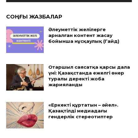
CОҢҒЫ ЖАЗБАЛАР
Әлеуметтік желілерге
арналған контент жасау
бойынша нұсқаулық (Гайд)
Отаршыл саясатқа қарсы дала
үні: Қазақстанда ежелгі өнер
туралы деректі жоба
жарияланды
«Еркекті құртатын – әйел».
Қазақтілді медиадағы
гендерлік стереотиптер