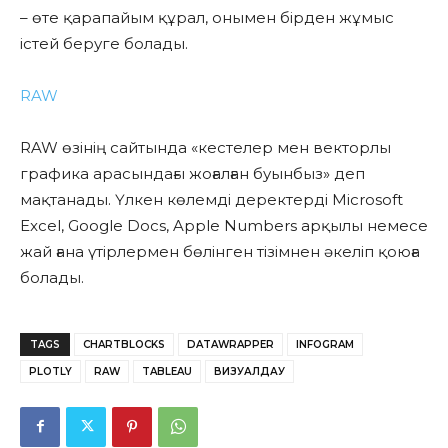
– өте қарапайым құрал, онымен бірден жұмыс
істей беруге болады.
RAW
RAW өзінің сайтында «кестелер мен векторлы
графика арасындағы жоғалған буынбыз» деп
мақтанады. Үлкен көлемді деректерді Microsoft
Excel, Google Docs, Apple Numbers арқылы немесе
жай ғана үтірлермен бөлінген тізімнен әкеліп қоюға
болады.
TAGS
CHARTBLOCKS
DATAWRAPPER
INFOGRAM
PLOTLY
RAW
TABLEAU
ВИЗУАЛДАУ