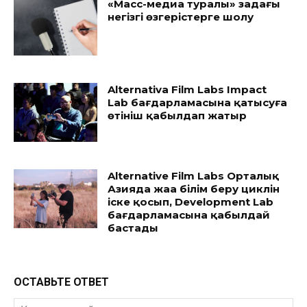
«Масс-медиа туралы» заңдағы
негізгі өзгерістерге шолу
Alternativa Film Labs Impact
Lab бағдарламасына қатысуға
өтініш қабылдап жатыр
Alternative Film Labs Орталық
Азияда жаңа білім беру циклін
іске қосып, Development Lab
бағдарламасына қабылдай
бастады
ОСТАВЬТЕ ОТВЕТ