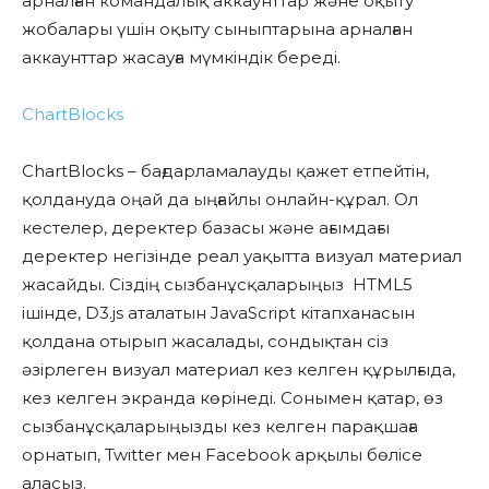
арналған командалық аккаунттар және оқыту
жобалары үшін оқыту сыныптарына арналған
аккаунттар жасауға мүмкіндік береді.
ChartBlocks
ChartBlocks – бағдарламалауды қажет етпейтін,
қолдануда оңай да ыңғайлы онлайн-құрал. Ол
кестелер, деректер базасы және ағымдағы
деректер негізінде реал уақытта визуал материал
жасайды. Сіздің сызбанұсқаларыңыз HTML5
ішінде, D3.js аталатын JavaScript кітапханасын
қолдана отырып жасалады, сондықтан сіз
әзірлеген визуал материал кез келген құрылғыда,
кез келген экранда көрінеді. Сонымен қатар, өз
сызбанұсқаларыңызды кез келген парақшаға
орнатып, Twitter мен Facebook арқылы бөлісе
аласыз.