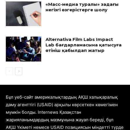
«Масс-медиа туралы» заңдағы
негізгі өзгерістерге шолу
Alternativa Film Labs Impact
Lab бағдарламасына қатысуға
өтініш қабылдап жатыр
Бұл уеб-сайт америкалықтардың АҚШ халықаралық
даму агенттігі (USAID) арқылы көрсеткен көмегімен
мүмкін болды. Internews Қазақстан
жарияланымдардың мазмұнына жауап береді, бұл
АҚШ Үкіметі немесе USAID позициясын міндетті түрде