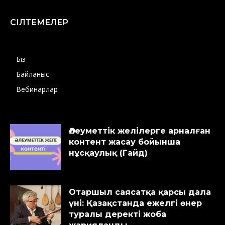
СІЛТЕМЕЛЕР
Біз
Байланыс
Вебинарлар
Әлеуметтік желілерге арналған
контент жасау бойынша
нұсқаулық (Гайд)
Отаршыл саясатқа қарсы дала
үні: Қазақстанда ежелгі өнер
туралы деректі жоба