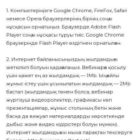
1. Компьютеріңізге Google Chrome, FireFox, Safari
немесе Opera браузерлерінің бірінің соңғы
нұсқасын орнатыңыз. Браузерде Adobe Flash
Player соңғы нұсқасы тұруы тиіс. Google Chrome
браузерінде Flash Player өздігінен орнатылған.
2. Интернет байланысыңыздың жылдамдығы
жеткілікті болуын қадағалаңыз. Вебинарға қосылу
үшін қажет ең аз жылдамдық — 1Mb. Ыңғайлы
жұмыс істеу үшін ұсынылатын жылдамдық — 2Mb
бастап (жылдамдық төмен болса, вебинар
жүргізуші видеороликтер, графикасы көп
презентациялар, жұмыс столының бетін және
басқа да вижуал материалдарды көрсеткенде
дыбыс және видео кідірістері болуы мүмкін).
Интернет жылдамдығын мына парақтан тексеруге