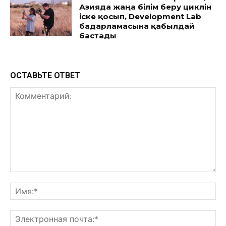
Азияда жаңа білім беру циклін
іске қосып, Development Lab
бағдарламасына қабылдай
бастады
ОСТАВЬТЕ ОТВЕТ
Комментарий:
Им
Эл
поч