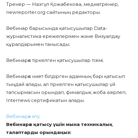
Тренер — Назгүл Қожабекова, медиатренер,
newreporter.org сайтының редакторы.
Вебинар барысында қатысушылар Data-
журналистика ережелерімен және Визуалдау
құралдарымен танысады.
Вебинарға тіркелген қатысушылар тізімі.
Вебинарға ниет білдірген адамның бәрі қатысып
тыңдай алады, ал тіркелген қатысушылар үй
тапсырмасын орындап, финалдық жоба әзірлеп,
Internews сертификатын алады.
Вебинарға өту
Вебинарға қатысу үшін мына техникалық
талаптарды орындаңыз: