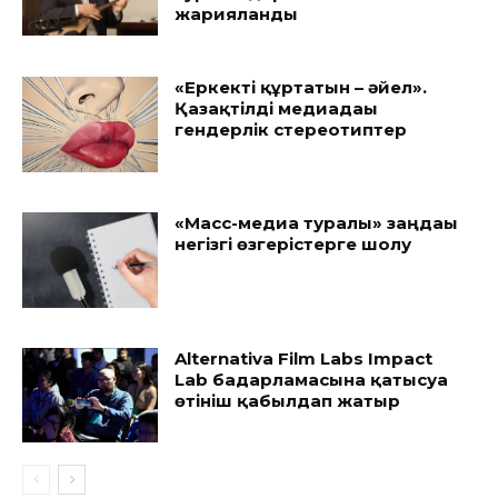
жарияланды
«Еркекті құртатын – әйел».
Қазақтілді медиадағы
гендерлік стереотиптер
«Масс-медиа туралы» заңдағы
негізгі өзгерістерге шолу
Alternativa Film Labs Impact
Lab бағдарламасына қатысуға
өтініш қабылдап жатыр