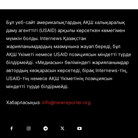
Бұл уеб-сайт америкалықтардың АҚШ халықаралық
даму агенттігі (USAID) арқылы көрсеткен көмегімен
мүмкін болды. Internews Қазақстан
жарияланымдардың мазмұнына жауап береді, бұл
АҚШ Үкіметі немесе USAID позициясын міндетті түрде
білдірмейді. «Медиасын» бөліміндегі жарияланымдар
автордың көзқарасын көрсетеді, бірақ Internews-тің,
USAID-тің немесе АҚШ Үкіметінің позициясын
міндетті түрде білдірмейді.
Хабарласыңыз:
info@newreporter.org