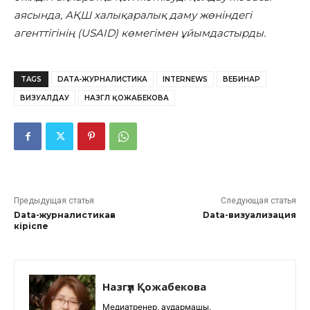
аясында, АҚШ халықаралық даму жөніндегі
агенттігінің (USAID) көмегімен ұйымдастырды.
TAGS
DATA-ЖУРНАЛИСТИКА
INTERNEWS
ВЕБИНАР
ВИЗУАЛДАУ
НАЗГҮЛ ҚОЖАБЕКОВА
Предыдущая статья
Следующая статья
Data-журналистикаға
Data-визуализация
кіріспе
Назгүл Қожабекова
Медиатренер, аудармашы,