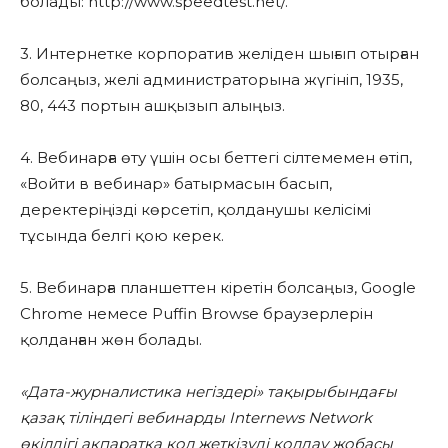
болады: http://www.speedtest.net/.
3. Интернетке корпоратив желіден шығып отырған
болсаңыз, желі администраторына жүгініп, 1935,
80, 443 портын ашқызып алыңыз.
4. Вебинарға өту үшін осы беттегі сілтемемен өтіп,
«Войти в вебинар» батырмасын басып,
деректеріңізді көрсетіп, қолданушы келісімі
тұсында белгі қою керек.
5. Вебинарға планшеттен кіретін болсаңыз, Google
Chrome немесе Puffin Browse браузерлерін
қолданған жөн болады.
«Дата-журналистика негіздері» тақырыбындағы
қазақ тіліндегі вебинарды Internews Network
өкілдігі ақпаратқа қол жеткізуді қолдау жобасы