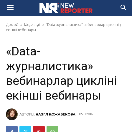
«Data-журналистика»
вебинарлар циклінің екінші
вебинары
Домой
Медиа үні
"Data-журналистика" вебинарлар циклінің
екінші вебинары
«Data-
журналистика»
вебинарлар циклінің
екінші вебинары
05.11.2016
АВТОРЫ:
НАЗГҮЛ ҚОЖАБЕКОВА