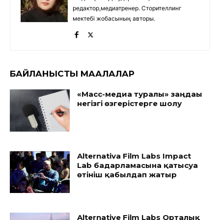
редактор,медиатренер. Сторителлинг
мектебі жобасының авторы.
БАЙЛАНЫСТЫ МАҚАЛАЛАР
«Масс-медиа туралы» заңдағы
негізгі өзгерістерге шолу
Alternativa Film Labs Impact
Lab бағдарламасына қатысуға
өтініш қабылдап жатыр
Alternative Film Labs Орталық