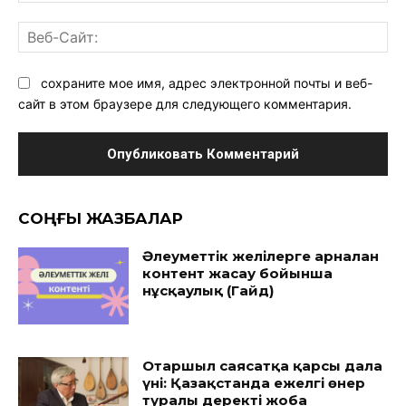
Ве
Са
сохраните мое имя, адрес электронной почты и веб-
сайт в этом браузере для следующего комментария.
CОҢҒЫ ЖАЗБАЛАР
Әлеуметтік желілерге арналған
контент жасау бойынша
нұсқаулық (Гайд)
Отаршыл саясатқа қарсы дала
үні: Қазақстанда ежелгі өнер
туралы деректі жоба