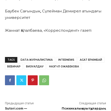
Баубек Сағындық, Сүлейман Демирел атындағы
университет
Жаннат Қапалбаева, «Корреспондент» газеті
TAGS
DATA-ЖУРНАЛИСТИКА
INTERNEWS
АСҚАТ ЕРКІМБАЙ
ВЕБИНАР
ВИЗУАЛДАУ
НАЗГҮЛ ҚОЖАБЕКОВА
Предыдущая статья
Следующая статья
Sutori.com —
Психикалық ауытқулардың