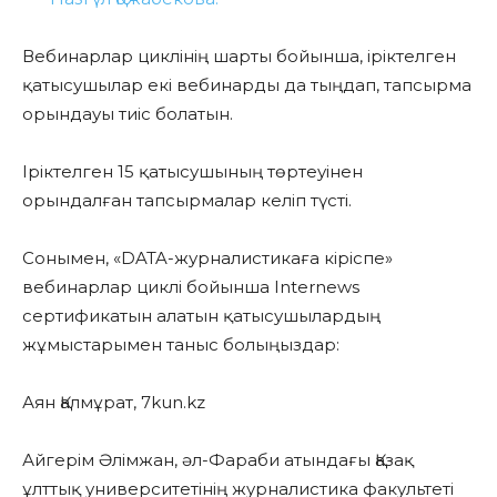
Вебинарлар циклінің шарты бойынша, іріктелген
қатысушылар екі вебинарды да тыңдап, тапсырма
орындауы тиіс болатын.
Іріктелген 15 қатысушының төртеуінен
орындалған тапсырмалар келіп түсті.
Сонымен, «DATA-журналистикаға кіріспе»
вебинарлар циклі бойынша Internews
сертификатын алатын қатысушылардың
жұмыстарымен таныс болыңыздар:
Аян Қалмұрат, 7kun.kz
Айгерім Әлімжан, әл-Фараби атындағы Қазақ
ұлттық университетінің журналистика факультеті