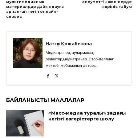
мультимедиалық
әлеуметтік желілерде
материалдар дайындауға
көрініс табуы
арналған тегін онлайн-
сервис
Назгүл Қожабекова
Медиатренер, аудармашы,
редактор,медиатренер. Сторителлинг
мектебі жобасының авторы.
БАЙЛАНЫСТЫ МАҚАЛАЛАР
«Масс-медиа туралы» заңдағы
негізгі өзгерістерге шолу