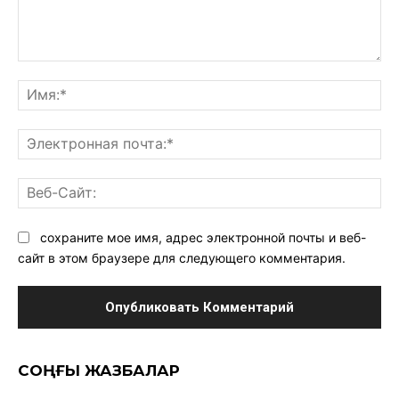
Комментарий:
Им
Эл
поч
Ве
Са
сохраните мое имя, адрес электронной почты и веб-
сайт в этом браузере для следующего комментария.
CОҢҒЫ ЖАЗБАЛАР