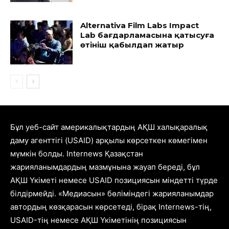
Alternativa Film Labs Impact
Lab бағдарламасына қатысуға
өтініш қабылдап жатыр
Бұл уеб-сайт америкалықтардың АҚШ халықаралық
даму агенттігі (USAID) арқылы көрсеткен көмегімен
мүмкін болды. Internews Қазақстан
жарияланымдардың мазмұнына жауап береді, бұл
АҚШ Үкіметі немесе USAID позициясын міндетті түрде
білдірмейді. «Медиасын» бөліміндегі жарияланымдар
автордың көзқарасын көрсетеді, бірақ Internews-тің,
USAID-тің немесе АҚШ Үкіметінің позициясын