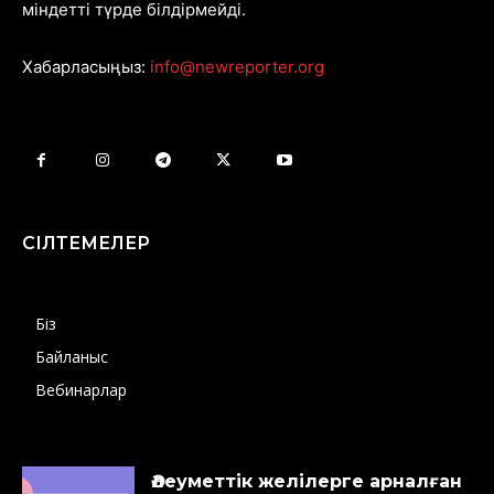
міндетті түрде білдірмейді.
Хабарласыңыз:
info@newreporter.org
СІЛТЕМЕЛЕР
Біз
Байланыс
Вебинарлар
Әлеуметтік желілерге арналған