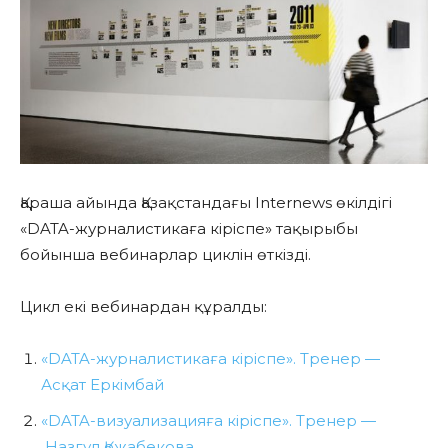
Қараша айында Қазақстандағы Internews өкілдігі
«DATA-журналистикаға кіріспе» тақырыбы
бойынша вебинарлар циклін өткізді.
Цикл екі вебинардан құралды:
«DATA-журналистикаға кіріспе». Тренер —
Асқат Еркімбай
«DATA-визуализацияға кіріспе». Тренер —
Назгүл Қожабекова.