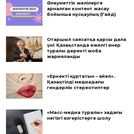
Әлеуметтік желілерге
арналған контент жасау
бойынша нұсқаулық (Гайд)
Отаршыл саясатқа қарсы дала
үні: Қазақстанда ежелгі өнер
туралы деректі жоба
жарияланды
«Еркекті құртатын – әйел».
Қазақтілді медиадағы
гендерлік стереотиптер
«Масс-медиа туралы» заңдағы
негізгі өзгерістерге шолу