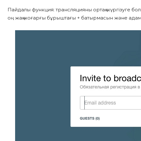
Пайдалы функция: трансляцияны ортақ жүргізуге бол
оң жақ жоғарғы бұрыштағы + батырмасын және ада