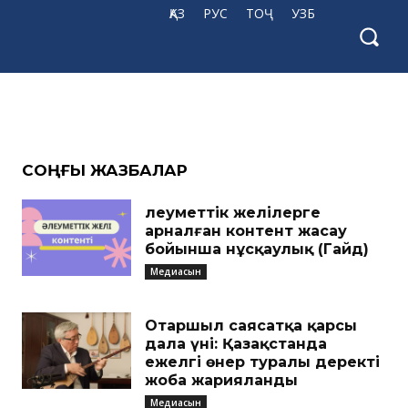
ҚАЗ
РУС
ТОҶ
УЗБ
CОҢҒЫ ЖАЗБАЛАР
Әлеуметтік желілерге
арналған контент жасау
бойынша нұсқаулық (Гайд)
Медиасын
Отаршыл саясатқа қарсы
дала үні: Қазақстанда
ежелгі өнер туралы деректі
жоба жарияланды
Медиасын