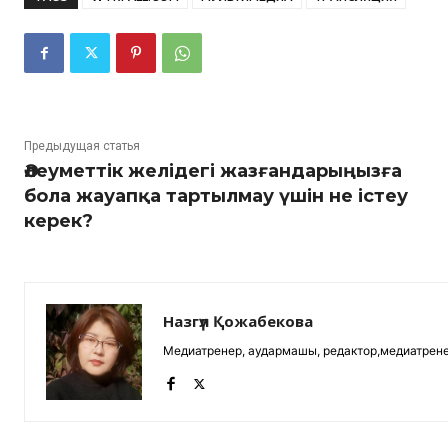
Предыдущая статья
Әлеуметтік желідегі жазғандарыңызға
бола жауапқа тартылмау үшін не істеу
керек?
Назгүл Қожабекова
Медиатренер, аудармашы, редактор,медиатрене