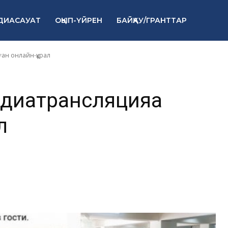
трансляцияға
ДИАСАУАТ
ОҚЫП-ҮЙРЕН
БАЙҚАУ/ГРАНТТАР
айн-құрал
ған онлайн-құрал
едиатрансляцияға
л