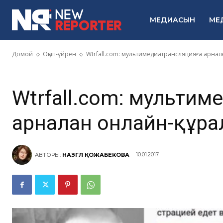
мультимедиа
МЕДИАСЫН
МЕ
арналған онл
Домой
Оқып-үйрен
Wtrfall.com: мультимедиатрансляцияға арнал
Wtrfall.com: мультим
арналған онлайн-құра
10.01.2017
АВТОРЫ:
НАЗГҮЛ ҚОЖАБЕКОВА