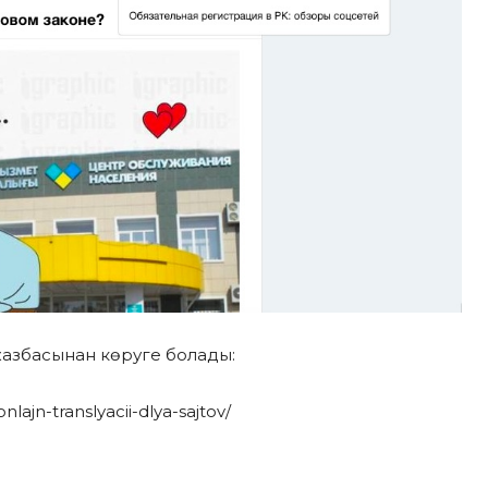
жазбасынан көруге болады:
lajn-translyacii-dlya-sajtov/