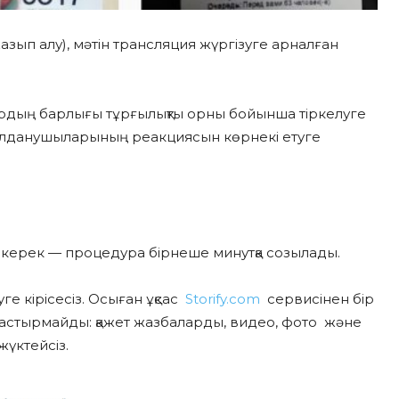
азып алу), мәтін трансляция жүргізуге арналған
тардың барлығы тұрғылықты орны бойынша тіркелуге
 қолданушыларының реакциясын көрнекі етуге
з керек — процедура бірнеше минутқа созылады.
ге кірісесіз. Осыған ұқсас
Storify.com
сервисінен бір
ұрастырмайды: қажет жазбаларды, видео, фото және
жүктейсіз.