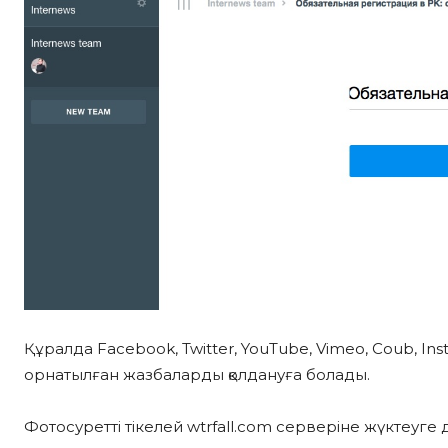
Құралда Facebook, Twitter, YouTube, Vimeo, Coub, Ins
орнатылған жазбаларды қолдануға болады.
Фотосуретті тікелей wtrfall.com серверіне жүктеуге 