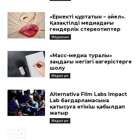
«Еркекті құртатын – әйел».
Қазақтілді медиадағы
гендерлік стереотиптер
Медиасын
«Масс-медиа туралы»
заңдағы негізгі өзгерістерге
шолу
Медиа үні
Alternativa Film Labs Impact
Lab бағдарламасына
қатысуға өтініш қабылдап
жатыр
Медиа үні