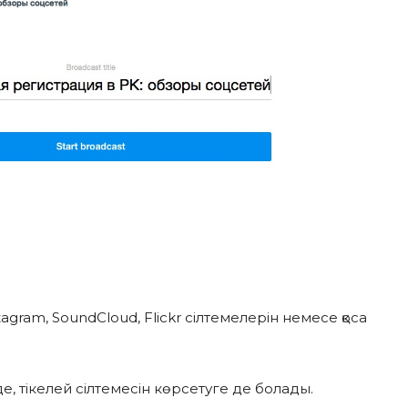
tagram, SoundCloud, Flickr сілтемелерін немесе қоса
де, тікелей сілтемесін көрсетуге де болады.