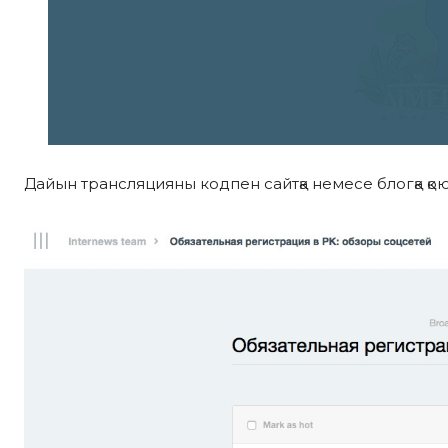
Дайын трансляцияны кодпен сайтқа немесе блогқа қо