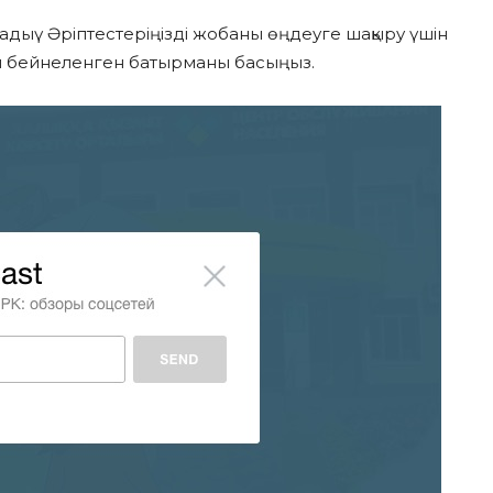
адыү Әріптестеріңізді жобаны өңдеуге шақыру үшін
м бейнеленген батырманы басыңыз.