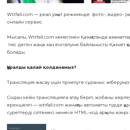
Wtrfall.com — реал уақыт режимінде фото-, видео- (ж
онлайн сервис.
Мысалы, Wtrfall.com көмегімен Қазақстанда азамат
тиіс деген жаңа заң енгізілуіне байланысты Қазнет
болады.
Құралды қалай қолданамыз?
Трансляция жасау үшін тіркелуге сұраныс жіберуіңі
Содан кейін трансляцияға атау беріп, жобаны әзірлеу
ерекшелігі — wtrfall.com жинақты автоматты түрде қ
суреттерді сілтемесі немесе HTML-код арқылы өзіңіз 