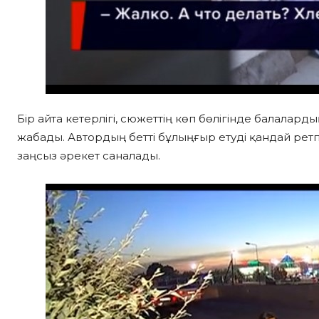
Бір айта кетерлігі, сюжеттің көп бөлігінде балаларды
жабады. Автордың бетті бұлыңғыр етуді қандай ретпе
заңсыз әрекет саналады.