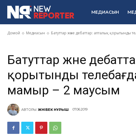
телебағдарл
МЕДИАСЫН
МЕ
мамыр – 2 м
Домой
Медиасын
Батуттар және дебаттар: апталық қорытынды т
Батуттар және дебатт
қорытынды телебағда
мамыр – 2 маусым
07.06.2019
АВТОРЫ:
ЖӘНІБЕК НҰРЫШ