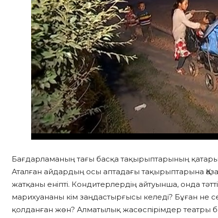
Бағдарламаның тағы басқа тақырыптарының қатары
Аталған айдардың осы аптадағы тақырыптарына Қаз
жатқаны еніпті. Кондитерлердің айтуынша, онда тәтт
марихуананы кім заңдастырғысы келеді? Бұған не с
қолданған жөн? Алматылық жасөспірімдер театры б