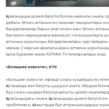
Қарағандыда үрмелі батутта болған қайғылы оқиға, 
дебаты. Өткен аптаның ең танымал тақырыптары ос
бағдарламалар барын атап өткен жөн. Өткен аптаны
басталып марихуанаға жалғасып, гипнозшыларға ұла
аптының қорытынды бағдарламалары «әрі пайдалы ә
мамыр-2 маусым аралығындағы апталық қорытынды б
арна Еуразия» және ASTANA TV телеарналары енді.
«Большие новости», КТК
«Большие новости» эфирді соңғы күндердің ең төте
Қостанайда жел батутты ұшырып әкетті. Абырай болғ
Бұл соңғы күндері батутқа қатысты үрейлі оқиғалар
Қарағандыдағы оқиға. Қарағандыда үрмелі батутта екі
проблемасы: Қазақстанда бұл аттракциондарды ешкім