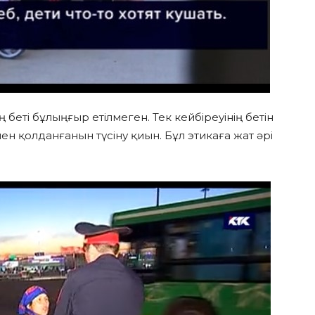
ң беті бұлыңғыр етілмеген. Тек кейбіреуінің бетін
н қолданғанын түсіну қиын. Бұл этикаға жат әрі