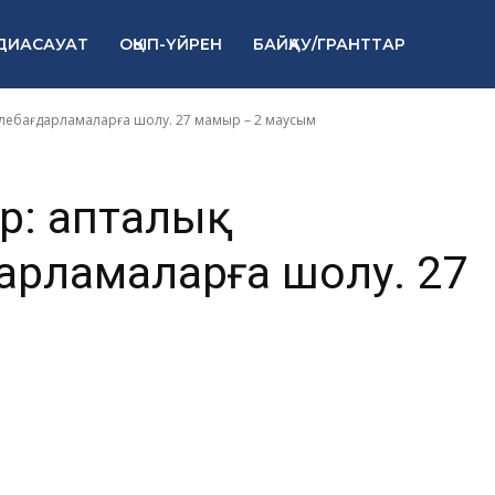
амаларға шолу.
ДИАСАУАТ
ОҚЫП-ҮЙРЕН
БАЙҚАУ/ГРАНТТАР
аусым
елебағдарламаларға шолу. 27 мамыр – 2 маусым
ар: апталық
рламаларға шолу. 27