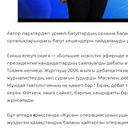
Автор парктердегі үрмелі батуттардың орнына балама
орталықтарындағы батут кешендерін пайдалануды 
Екінші елеулі оқиға — «Большие новости» эфирінде е
президентке кандидаттардың сайлауалды дебаты өтпег
Тоқаев келмеді. Жүргізуші 2006 жылғы дебатқа Наза
журналистердің көп сұрағын тудырды. Мәселен, деб
Мұндай тавтологияның не қажеті бар? Бірақ, дебат
керек. Өйткені, заңға сәйкес, барлық кандидатты бі
жұмсалады.
Бұл аптада Қазақстанда «Жусан» операциясының үші
жүздеген қазақстандық баланы қайтарған операция.