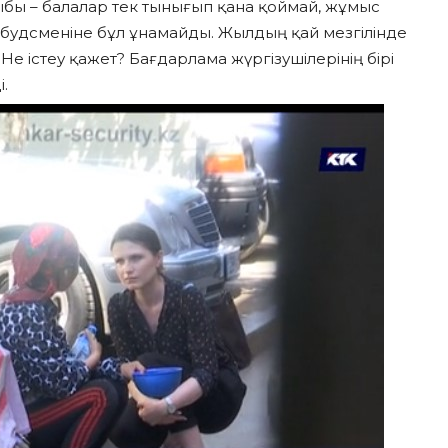
ыбы – балалар тек тынығып қана қоймай, жұмыс
омбудсменіне бұл ұнамайды. Жылдың қай мезгілінде
е істеу қажет? Бағдарлама жүргізушілерінің бірі
.