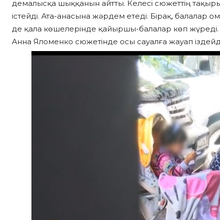
демалысқа шыққанын айтты. Келесі сюжеттің тақыр
істейді. Ата-анасына жәрдем етеді. Бірақ, балалар 
де қала көшелерінде қайыршы-балалар көп жүреді. Н
Анна Яломенко сюжетінде осы сауалға жауап іздейді