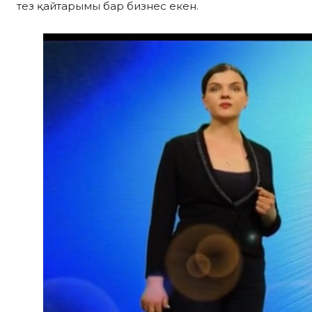
тез қайтарымы бар бизнес екен.