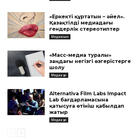
«Еркекті құртатын – әйел».
Қазақтілді медиадағы
гендерлік стереотиптер
Медиасын
«Масс-медиа туралы»
заңдағы негізгі өзгерістерге
шолу
Медиа үні
Alternativa Film Labs Impact
Lab бағдарламасына
қатысуға өтініш қабылдап
жатыр
Медиа үні