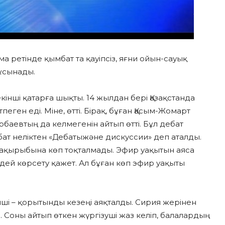
 ретінде қымбат та қауіпсіз, яғни ойын-сауық
ұсынады.
кінші қатарға шықты. 14 жылдан бері Қазақстанда
ен еді. Міне, өтті. Бірақ, бұған Қасым-Жомарт
рбаевтың да келмегенін айтып өтті. Бұл дебат
ат неліктен «Дебатыжәне дискуссии» деп аталды.
 тақырыбына көп тоқталмады. Эфир уақытын аяса
рдей көрсету қажет. Ал бұған көп эфир уақыты
нші – қорытынды кезеңі аяқталды. Сирия жерінен
 Соны айтып өткен жүргізуші жаз келіп, балалардың