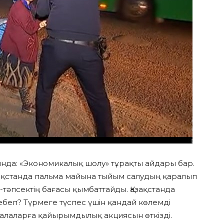
нда: «Экономикалық шолу» тұрақты айдары бар.
ақстанда пальма майына тыйым салудың қаралып
і-тәпсектің бағасы қымбаттайды. Қазақстанда
ебеп? Түрмеге түспес үшін қандай көлемді
алаларға қайырымдылық акциясын өткізді.