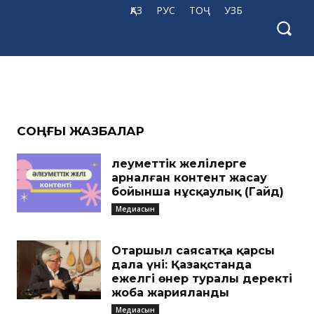
 27
ҚАЗ
РУС
ТОҶ
УЗБ
CОҢҒЫ ЖАЗБАЛАР
Әлеуметтік желілерге
арналған контент жасау
бойынша нұсқаулық (Гайд)
Медиасын
Отаршыл саясатқа қарсы
дала үні: Қазақстанда
ежелгі өнер туралы деректі
жоба жарияланды
Медиасын