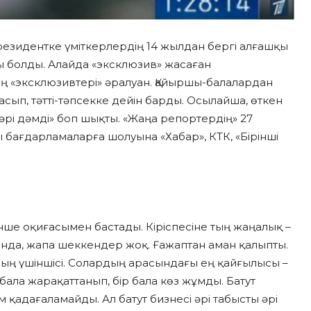
президентке үміткерлердің 14 жылдан бергі алғашқы
ы болды. Алайда «эксклюзив» жасаған
ң «эксклюзивтері» әралуан. Қайыршы-балалардан
сып, тәтті-тәпсекке дейін барды. Осылайша, өткен
рі дәмді» боп шықты. «Жаңа репортердің» 27
ағдарламаларға шолуына «Хабар», КТК, «Бірінші
нше оқиғасымен бастады. Кіріспесіне тың жаңалық –
анда, жапа шеккендер жоқ. Ғажаптан аман қалыпты.
дың үшіншісі. Солардың арасындағы ең қайғылысы –
 бала жарақаттанып, бір бала көз жұмды. Батут
 қадағаламайды. Ал батут бизнесі әрі табысты әрі