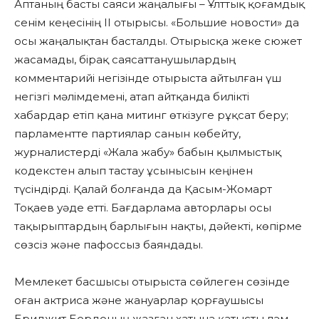
Аптаның басты саяси жаңалығы – Ұлттық қоғамдық
сенім кеңесінің II отырысы. «Большие новости» да
осы жаңалықтан басталды. Отырысқа жеке сюжет
жасамады, бірақ саясаттанушылардың
комментарийі негізінде отырыста айтылған үш
негізгі мәлімдемені, атап айтқанда билікті
хабардар етіп қана митинг өткізуге рұқсат беру;
парламентте партиялар санын көбейту,
журналистерді «Жала жабу» бабын қылмыстық
кодекстен алып тастау ұсынысын кеңінен
түсіндірді. Қалай болғанда да Қасым-Жомарт
Тоқаев уәде етті. Бағдарлама авторлары осы
тақырыптардың барлығын нақты, дәйекті, көпірме
сөзсіз және пафоссыз баяндады.
Мемлекет басшысы отырыста сөйлеген сөзінде
оған актриса және жануарлар қорғаушысы
Бриджит Бордоның жазған хатына қатысты ләм-