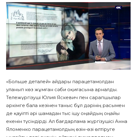
«Больше деталей» айдары парацетамолдан
уланып көз жұмған сәби оқиғасына арналды.
Тележүргізуші Юлия Яскевич пен сарапшылар
әркімге бала кезінен таныс бұл дәрінің расымен
де қауіпті әрі шамадан тыс ішу оңайдың оңайы
екенін түсіндірді. Ал бағдарлама жүргізушісі Анна
Яломенко парацетамолдың өзін-өзі өлтіруге