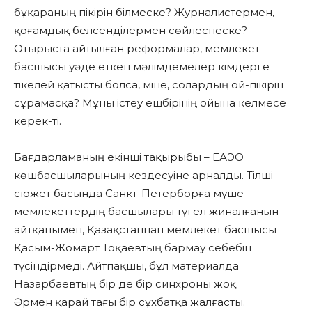
бұқараның пікірін білмеске? Журналистермен,
қоғамдық белсенділермен сөйлеспеске?
Отырыста айтылған реформалар, мемлекет
басшысы уәде еткен мәлімдемелер кімдерге
тікелей қатысты болса, міне, солардың ой-пікірін
сұрамасқа? Мұны істеу ешбірінің ойына келмесе
керек-ті.
Бағдарламаның екінші тақырыбы – ЕАЭО
көшбасшыларының кездесуіне арналды. Тілші
сюжет басында Санкт-Петерборға мүше-
мемлекеттердің басшылары түгел жиналғанын
айтқанымен, Қазақстаннан мемлекет басшысы
Қасым-Жомарт Тоқаевтың бармау себебін
түсіндірмеді. Айтпақшы, бұл материалда
Назарбаевтың бір де бір синхроны жоқ.
Әрмен қарай тағы бір сұхбатқа жалғасты.