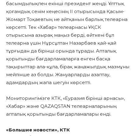
басымдылықпен екінші президент жеңді. Ұлттық
қоғамдық сенім кеңесінің II отырысында Қасым-
Жомарт Тоқаевтың не айтқанын барлық телеарна
көрсетті. Тек «Хабар» телеарнасы ҰҚСК
отырысына азырақ маңыз берді, өйткені бұл
телеарна үшін Нұрсұлтан Назарбаев қай-қай
тұрғыдан да бірінші орында тұрады. Апталық
қорытынды бағдарламаларға енген басқа
тақырыптар ала-құла, бірақ жаңажылдық мазмұны
мейлінше аз болды. Жануарларды азаптау,
адамдардың жапа шегуін көрсетті.
Мониторингімізге КТК, «Еуразия бірінші арнасы»,
«Хабар» және QAZAQSTAN телеарналарының
апталық қорытынды бағдарламалары енді.
«Большие новости», КТК