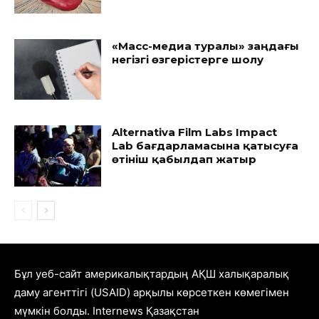
«Масс-медиа туралы» заңдағы
негізгі өзгерістерге шолу
Alternativa Film Labs Impact
Lab бағдарламасына қатысуға
өтініш қабылдап жатыр
Бұл уеб-сайт америкалықтардың АҚШ халықаралық
даму агенттігі (USAID) арқылы көрсеткен көмегімен
мүмкін болды. Internews Қазақстан