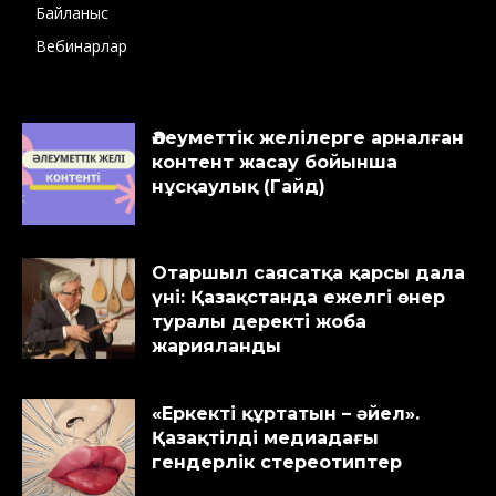
Байланыс
Вебинарлар
Әлеуметтік желілерге арналған
контент жасау бойынша
нұсқаулық (Гайд)
Отаршыл саясатқа қарсы дала
үні: Қазақстанда ежелгі өнер
туралы деректі жоба
жарияланды
«Еркекті құртатын – әйел».
Қазақтілді медиадағы
гендерлік стереотиптер