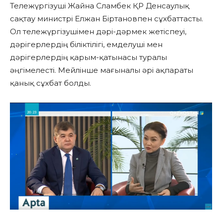
Тележүргізуші Жайна Сламбек ҚР Денсаулық
сақтау министрі Елжан Біртановпен сұхбаттасты.
Ол тележүргізушімен дәрі-дәрмек жетіспеуі,
дәрігерлердің біліктілігі, емделуші мен
дәрігерлердің қарым-қатынасы туралы
әңгімелесті. Мейлінше мағыналы әрі ақпараты
қанық сұхбат болды.