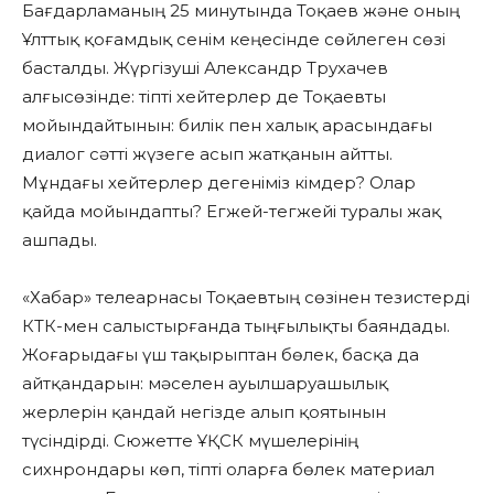
Бағдарламаның 25 минутында Тоқаев және оның
Ұлттық қоғамдық сенім кеңесінде сөйлеген сөзі
басталды. Жүргізуші Александр Трухачев
алғысөзінде: тіпті хейтерлер де Тоқаевты
мойындайтынын: билік пен халық арасындағы
диалог сәтті жүзеге асып жатқанын айтты.
Мұндағы хейтерлер дегеніміз кімдер? Олар
қайда мойындапты? Егжей-тегжейі туралы жақ
ашпады.
«Хабар» телеарнасы Тоқаевтың сөзінен тезистерді
КТК-мен салыстырғанда тыңғылықты баяндады.
Жоғарыдағы үш тақырыптан бөлек, басқа да
айтқандарын: мәселен ауылшаруашылық
жерлерін қандай негізде алып қоятынын
түсіндірді. Сюжетте ҰҚСК мүшелерінің
сихнрондары көп, тіпті оларға бөлек материал