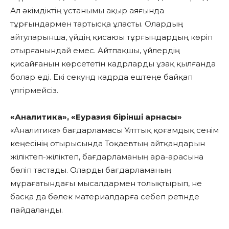
Ал әкімдіктің ұстанымы ақыр аяғында
тұрғындармен тартысқа ұласты. Олардың
айтуларынша, үйдің қисаюы тұрғындардың көріп
отырғанындай емес. Айтпақшы, үйлердің
қисайғанын көрсететін кадрларды ұзақ қылғанда
болар еді. Екі секунд кадрда ештеңе байқап
үлгірмейсіз.
«Аналитика», «Еуразия бірінші арнасы»
«Аналитика» бағдарламасы Ұлттық қоғамдық сенім
кеңесінің отырысында Тоқаевтың айтқандарын
жіліктеп-жіліктеп, бағдарламаның ара-арасына
бөліп тастады. Оларды бағдарламаның
мұрағатындағы мысалдармен толықтырып, не
басқа да бөлек материалдарға себеп ретінде
пайдаланды.