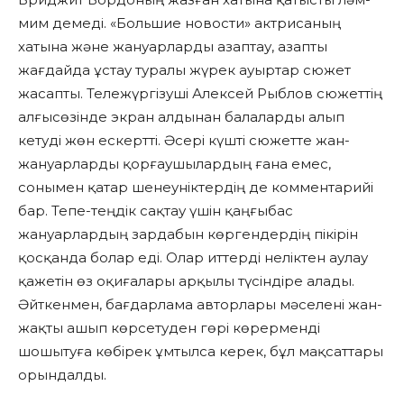
мим демеді. «Большие новости» актрисаның
хатына және жануарларды азаптау, азапты
жағдайда ұстау туралы жүрек ауыртар сюжет
жасапты. Тележүргізуші Алексей Рыблов сюжеттің
алғысөзінде экран алдынан балаларды алып
кетуді жөн ескертті. Әсері күшті сюжетте жан-
жануарларды қорғаушылардың ғана емес,
сонымен қатар шенеуніктердің де комментарийі
бар. Тепе-теңдік сақтау үшін қаңғыбас
жануарлардың зардабын көргендердің пікірін
қосқанда болар еді. Олар иттерді неліктен аулау
қажетін өз оқиғалары арқылы түсіндіре алады.
Әйткенмен, бағдарлама авторлары мәселені жан-
жақты ашып көрсетуден гөрі көрерменді
шошытуға көбірек ұмтылса керек, бұл мақсаттары
орындалды.