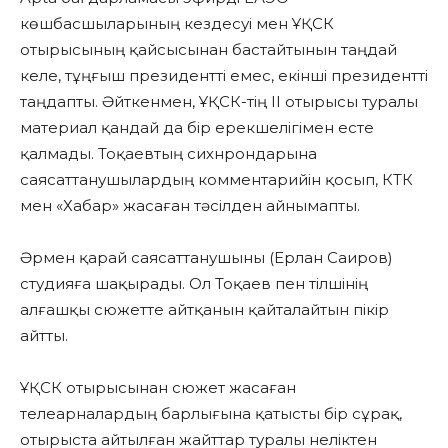
көшбасшыларының кездесуі мен ҰҚСК
отырысының қайсысынан бастайтынын таңдай
келе, тұңғыш президентті емес, екінші президентті
таңдапты. Әйткенмен, ҰҚСК-тің II отырысы туралы
материал қандай да бір ерекшелігімен есте
қалмады. Тоқаевтың сихнрондарына
саясаттанушылардың комментарийін қосып, КТК
мен «Хабар» жасаған тәсілден айнымапты.
Әрмен қарай саясаттанушыны (Ерлан Саиров)
студияға шақырады. Ол Тоқаев пен тілшінің
алғашқы сюжетте айтқанын қайталайтын пікір
айтты.
ҰҚСК отырысынан сюжет жасаған
телеарналардың барлығына қатысты бір сұрақ,
отырыста айтылған жайттар туралы неліктен