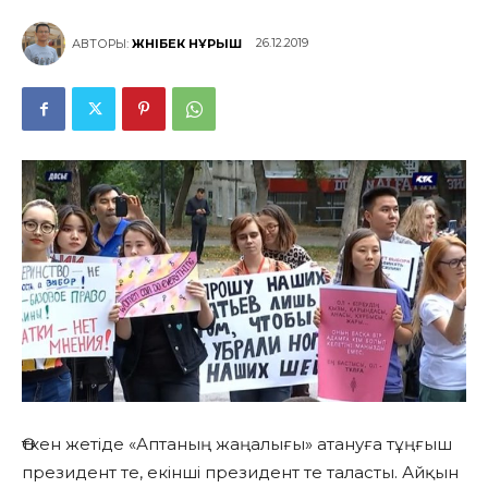
26.12.2019
АВТОРЫ:
ЖӘНІБЕК НҰРЫШ
Өткен жетіде «Аптаның жаңалығы» атануға тұңғыш
президент те, екінші президент те таласты. Айқын