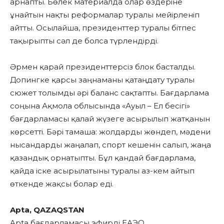
арнапты. Бөлек материалда олар өздеріне
ұнайтын нақты реформалар туралы мейірленіп
айтты. Осылайша, президенттер туралы бітпес
тақырыпты сәл де болса түрлендірді.
Әрмен қарай президенттерсіз блок басталды.
Допингке қарсы заңнаманы қатаңдату туралы
сюжет толымды әрі баланс сақтапты. Бағдарлама
соңына Ақмола облысында «Ауыл – Ел бесігі»
бағдарламасы қалай жүзеге асырылып жатқанын
көрсетті. Бәрі тамаша: жолдарды жөндеп, мәдени
нысандарды жаңалап, спорт кешенін салып, жаңа
қазандық орнатыпты. Бұл қандай бағдарлама,
қайда іске асырылатыны туралы аз-кем айтып
өткенде жақсы болар еді.
Apta, QAZAQSTAN
Apta бағдарламасы эфирді ЕАЭО