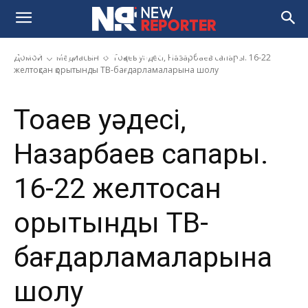
сапары. 16-22 желтоқсан
қорытынды ТВ-
бағдарламаларына шолу
Домой
Медиасын
Тоқаев уәдесі, Назарбаев сапары. 16-22
желтоқсан қорытынды ТВ-бағдарламаларына шолу
Тоқаев уәдесі,
Назарбаев сапары.
16-22 желтоқсан
қорытынды ТВ-
бағдарламаларына
шолу