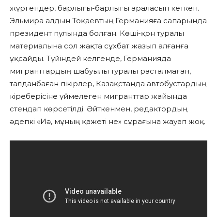
жүргендер, барлығы-барлығы араласып кеткен.
Эльмира алдын Тоқаевтың Германияға сапарында
президент пулында болған. Көші-қон туралы
материалына сол жақта сұхбат жазып алғанға
ұқсайды. Түйіндей келгенде, Германияда
мигранттардың шабуылы туралы расталмаған,
талданбаған пікірлер, Қазақстанда автобустардың
кіреберісіне үймелеген мигранттар жайында
стендап көрсетілді. Әйткенмен, редактордың
әдепкі «Иә, мұның қажеті не» сұрағына жауап жоқ.