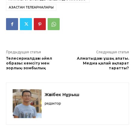
ҚАЗАҚСТАН ТЕЛЕАРНАЛАРЫ
Предыдущая статья
Следующая статья
Телесериалдағы әйел
Алматыдағы ұшақ апаты.
образы: кемсіту мен
Медиа қалай ақпарат
зорлық-зомбылық
таратты?
Жәнібек Нұрыш
редактор