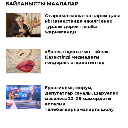
БАЙЛАНЫСТЫ МАҚАЛАЛАР
Отаршыл саясатқа қарсы дала
үні: Қазақстанда ежелгі өнер
туралы деректі жоба
жарияланды
«Еркекті құртатын – әйел».
Қазақтілді медиадағы
гендерлік стереотиптер
Еуразиялық форум,
депутаттар сауалы, шаруалар
мәселесі: 22-28 мамырдағы
апталық
телебағдарламаларға шолу