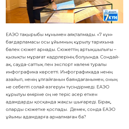
ЕАЭО тақырыбы мұнымен аяқталмады. «7 күн»
бағдарламасы осы ұйымның құрылу тарихына
бөлек сюжет арнады. Сюжеттің артықшылығы –
қызықты мұрағат кадрлерінің болуында. Сондай-
ақ, сауда-саттық пен экспорт көлемі туралы
инфографика көрсетті. Инфографикада ненің
азайып, ненің ұлғайғанын баяндағанымен, оның
не себепті солай өзгеруін түсіндірмеді. ЕАЭО
құрылуы өміріне оң не теріс әсер еткен
адамдарды қосқанда жақсы шығареді. Бірақ,
оларды сюжетке қоспады. Демек, сонда ЕАЭО
ұйымы адамдарға арналмаған ба?