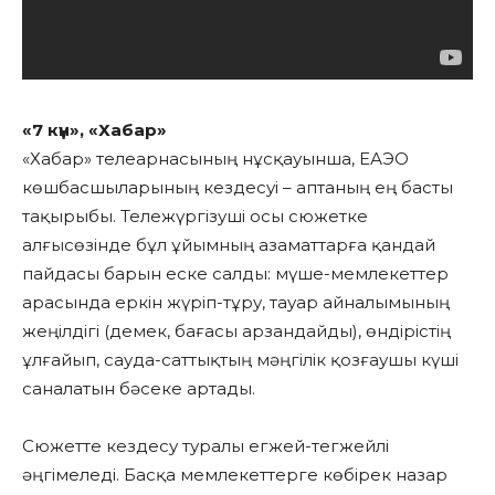
«7 күн», «Хабар»
«Хабар» телеарнасының нұсқауынша, ЕАЭО
көшбасшыларының кездесуі – аптаның ең басты
тақырыбы. Тележүргізуші осы сюжетке
алғысөзінде бұл ұйымның азаматтарға қандай
пайдасы барын еске салды: мүше-мемлекеттер
арасында еркін жүріп-тұру, тауар айналымының
жеңілдігі (демек, бағасы арзандайды), өндірістің
ұлғайып, сауда-саттықтың мәңгілік қозғаушы күші
саналатын бәсеке артады.
Сюжетте кездесу туралы егжей-тегжейлі
әңгімеледі. Басқа мемлекеттерге көбірек назар