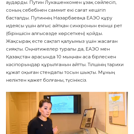
аударды. Путин Лукашенкомен ұзақ сөйлесіп,
соның себебінен саммит екі сағат кешігіп
басталды. Путиннің Назарбаевқа ЕАЭО құру
идеясы үшін алғыс айтқан синхронын екінші рет
(біріншісін алғысөзде көрсеткен) қойды.
Жақсырақ есте сақтап қалуымыз үшін жасаған
сияқты. Оңнәтижелер туралы да, ЕАЭО мен
Қазақстан арасында 10 мыңнан аса бірлескен
кәсіпорындар құрылғанын айтты. Тілшінің тарихи
құжат оқыған стендапы тосын шықты. Мұның
неліктен қажет болғаны, түсініксіз.