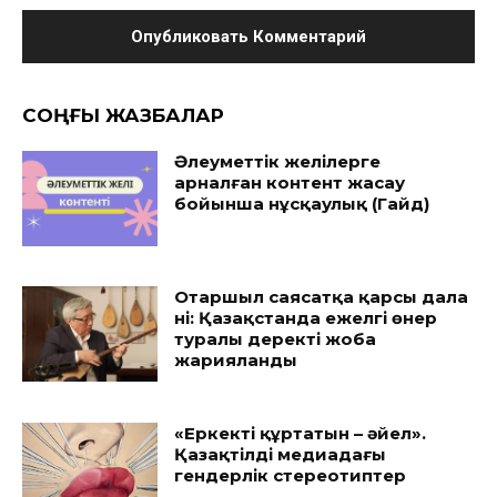
CОҢҒЫ ЖАЗБАЛАР
Әлеуметтік желілерге
арналған контент жасау
бойынша нұсқаулық (Гайд)
Отаршыл саясатқа қарсы дала
үні: Қазақстанда ежелгі өнер
туралы деректі жоба
жарияланды
«Еркекті құртатын – әйел».
Қазақтілді медиадағы
гендерлік стереотиптер