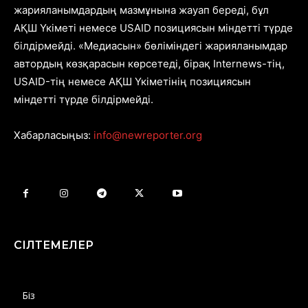
жарияланымдардың мазмұнына жауап береді, бұл
АҚШ Үкіметі немесе USAID позициясын міндетті түрде
білдірмейді. «Медиасын» бөліміндегі жарияланымдар
автордың көзқарасын көрсетеді, бірақ Internews-тің,
USAID-тің немесе АҚШ Үкіметінің позициясын
міндетті түрде білдірмейді.
Хабарласыңыз:
info@newreporter.org
СІЛТЕМЕЛЕР
Біз