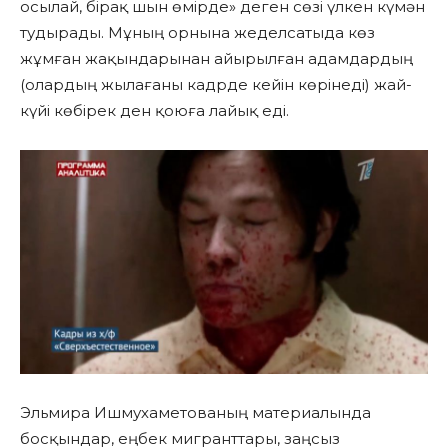
осылай, бірақ шын өмірде» деген сөзі үлкен күмән
тудырады. Мұның орнына жеделсатыда көз
жұмған жақындарынан айырылған адамдардың
(олардың жылағаны кадрде кейін көрінеді) жай-
күйі көбірек ден қоюға лайық еді.
Эльмира Ишмухаметованың материалында
босқындар, еңбек мигранттары, заңсыз