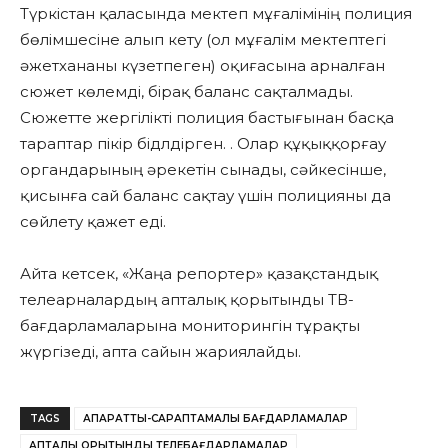
Түркістан қаласында мектеп мұғалімінің полиция
бөлімшесіне алып кету (ол мұғалім мектептегі
әжетхананы күзетпеген) оқиғасына арналған
сюжет көлемді, бірақ баланс сақталмады.
Сюжетте жергілікті полиция бастығынан басқа
тараптар пікір бідлдірген. . Олар құқыққорғау
органдарының әрекетін сынады, сәйкесінше,
қисынға сай баланс сақтау үшін полицияны да
сөйлету қажет еді.
Айта кетсек, «Жаңа репортер» қазақстандық
телеарналардың апталық қорытынды ТВ-
бағдарламаларына мониторингін тұрақты
жүргізеді, апта сайын жариялайды.
TAGS
АҚПАРАТТЫҚ-САРАПТАМАЛЫҚ БАҒДАРЛАМАЛАР
АПТАЛЫҚ ҚОРЫТЫНДЫ ТЕЛЕБАҒДАРЛАМАЛАР