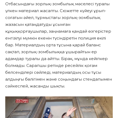
Отбасындағы зорлық-зомбылық мәселесі туралы
үлкен материал жасапты. Сюжетте күйеуі ұрып-
соғатын әйел, тұрмыстағы зорлық-зомбылық
жазасын қатаңдатуды ұсынған
құқыққорғаушылар, заңнамаға қандай өзгерістер
енгізілуі мүмкін екенін түсіндіретін полиция өкілі
бар. Материалдың орта тұсына қарай баланс
сақтап, зорлық-зомбылыққа ұшырайтын ер
адамдар туралы да айтты. Бірақ, мұнда кейіпкер
болмады. Сарапшы ретінде ресейлік қоғам
белсенділері сөйледі, материалдың осы тұсы
алдыңғы бөлігімен және соңындағы стендапымен
сәйкеспей, жасанды шықты.