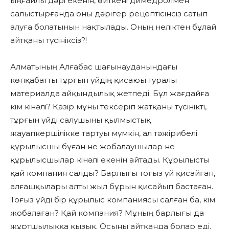
ыңғайлы дәрі екенін, өйткені димедролмен
салыстырғанда оны дәрігер рецептісінсіз сатып
алуға болатынын нақтылады. Оның неліктен бұлай
айтқаны түсініксіз?!
Алматының Алғабас шағынауданындағы
көпқабатты тұрғын үйдің қисаюы туралы
материалда айқындылық жетпеді. Бұл жағдайға
кім кінәлі? Қазір мұны тексеріп жатқаны түсінікті,
тұрғын үйді салушыны қылмыстық
жауапкершілікке тартуы мүмкін, ал тәжірибелі
құрылысшы бұған не жобалаушылар не
құрылысшылар кінәлі екенін айтады. Құрылысты
қай компания салды? Барлығы тоғыз үй қисайған,
алғашқылары алты жыл бұрын қисайып бастаған.
Тоғыз үйді бір құрылыс компаниясы салған ба, кім
жобалаған? Қай компания? Мұның барлығы да
жұртшылыққа қызық. Осыны айтқанда болар еді.