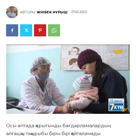
27.02.2020
АВТОРЫ:
ЖӘНІБЕК НҰРЫШ
Осы аптада қорытынды бағдарламалардың
алғашқы тақырыбы бірін бірі қайталамады.