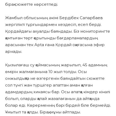
бірақ сюжетте көрсетпеді.
Жамбыл облысының әкімі Бердібек Сапарбаев
жергілікті тұрғындармен кездесіп, есеп берді.
Қордайдағы ахуалды баяндады. Біз мониторингте
қамтыған төрт қорытынды бағдарламалардың
арасынан тек Apta ғана Қордай оқиғасына эфир
арнады.
Қызылағаш су қоймасының жарылып, 45 адамның
өмірін жалмағанына 10 жыл толды. Осы
онжылдықта не өзгергенін баяндайтын сюжетте
сол түнгі жан түршігер апаттан аман қалған
адамдардың хикаясы бар. Осы апатқа кімдер кінәлі
болып, оларды қалай жазалағанын да айтқанда
болар еді. Көрерменнің бәрі бірдей біле бермейді.
Ұмытып та қалды. Бірақ, мұны айтпады.