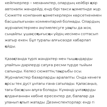
кейіпкерлер – механиктер, олардың кейбірі қазір
автокөлік жөндейді, енді бірі такси қызметінде жүр.
Сюжетте компания қызметкерлерін көрсеткенімен
басшылығынан комментарий болмады. Олардың
журналистермен әңгімелесуге уақыты да жоқ
сыңайлы: ұшақ соқтығысқан үйдің иесімен соттасып
жатыр екен. Бұл туралы алғысөзде хабарлап
қойды.
Қазақстанда түрлі жәндіктер мен тышқандарды
улайтын дәрілерді сатуға ресми түрде тыйым
салынды. Келесі сюжеттің тақырыбы осы.
Журналистер базарларды аралапты. Онда кенеге
қарсы тек дуст ұнтағы ғана сатылады. Қаласаңыз,
тағы басқасын алуға болады. Күмәнді ұнтақтарды
қолданғаннан көбіне ересектер де, балалар да
уланып қалып жатады. Дезинспекторлар: енді гі