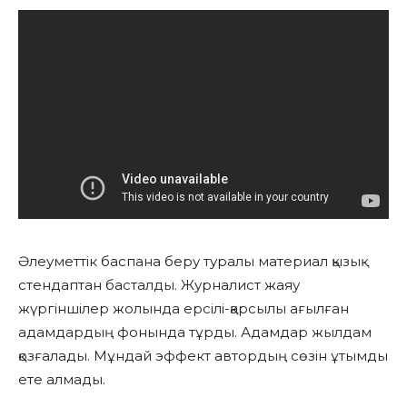
Әлеуметтік баспана беру туралы материал қызық
стендаптан басталды. Журналист жаяу
жүргіншілер жолында ерсілі-қарсылы ағылған
адамдардың фонында тұрды. Адамдар жылдам
қозғалады. Мұндай эффект автордың сөзін ұтымды
ете алмады.