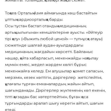
жинапты. Толымды, қызық әрі жақсы сюжет.
Тоқаев Орталық Азия аймағында көш бастайтын
ұлттық кардиоорталыққа барды.
Осы тұстан бастап отандық медицинаның
артықшылығынан кемшіліктеріне ауысты. «Әйтеуір
тірі қалу» («Выжить любой ценой» — түпнұсқа атауы)
сюжетінде шалғай аудан-ауылдардағы
медицинаның жағдайын көрсетті. Байланыс
нашар, қайта хабарласып, мекенжайды нақтылау
мүмкін емес, жедел жәрдем көлігі бұрыс
мекенжайға келеді. Ем алушылар қызмет сапасын,
мерзімін, кезек көптігін, дәрігерлер жетіспейтіні,
құлағалы тұрған емханалардың жайын айтып,
шағымданады. Дәрігерлер жүктеменің көп екенін,
тіпті қағзадан бас көтертпейтінін, бұған қоса
тұрғындарды аралап шығу керегін айтып, шағым
етеді.