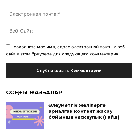
Эл
поч
Ве
Са
сохраните мое имя, адрес электронной почты и веб-
сайт в этом браузере для следующего комментария.
CОҢҒЫ ЖАЗБАЛАР
Әлеуметтік желілерге
арналған контент жасау
бойынша нұсқаулық (Гайд)