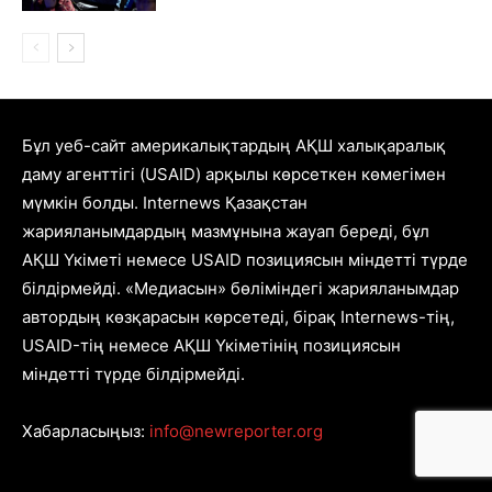
Бұл уеб-сайт америкалықтардың АҚШ халықаралық
даму агенттігі (USAID) арқылы көрсеткен көмегімен
мүмкін болды. Internews Қазақстан
жарияланымдардың мазмұнына жауап береді, бұл
АҚШ Үкіметі немесе USAID позициясын міндетті түрде
білдірмейді. «Медиасын» бөліміндегі жарияланымдар
автордың көзқарасын көрсетеді, бірақ Internews-тің,
USAID-тің немесе АҚШ Үкіметінің позициясын
міндетті түрде білдірмейді.
Хабарласыңыз:
info@newreporter.org