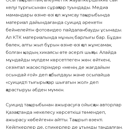
келуі тұрғысынан сұрақтар туындады. Медиа
мамандары өзіне-өзі қол жұмсау тақырыбында
материал дайындағанда суицид әрекетін
бейнелейтін фотовидео пайдаланбауды ұсынады.
Ал КТК материалында мұның барлығы бар. Бұдан
бөлек, алты жыл бұрын өзіне-өзі қол жұмсамақ
болған қыздың хикаясы өте әсерлі шықты. Алайда
мұндайды мүлдем көрсетпеген жөн: өйткені,
сезімтал жасөспірімдер «менің де жағдайым
осындай ғой» деп қабылдауы және осылайша
«суицидті тығырықтар шығатын жол» деп
қарастыруы әбден мүмкін.
Суицид тақырыбынан ажырасуға ойысқан авторлар
Қазақстанда некелесу көрсеткіші төмендеп,
ажырасу көбейгенін айтты. Тақырып өзекті.
Кейіпкерлер де, спикерлер де ұтымды таңдалған.