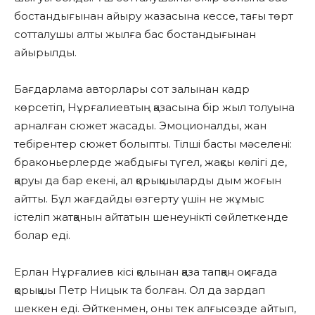
бостандығынан айыру жазасына кессе, тағы төрт
сотталушы алты жылға бас бостандығынан
айырылды.
Бағдарлама авторлары сот залынан кадр
көрсетіп, Нұрғалиевтың қазасына бір жыл толуына
арналған сюжет жасады. Эмоционалды, жан
тебірентер сюжет болыпты. Тілші басты мәселені:
браконьерлерде жабдығы түгел, жақсы көлігі де,
қаруы да бар екені, ал қорықшыларды дым жоғын
айтты. Бұл жағдайды өзгерту үшін не жұмыс
істеліп жатқанын айтатын шенеунікті сөйлеткенде
болар еді.
Ерлан Нұрғалиев кісі қолынан қаза тапқан оқиғада
қорықшы Петр Ницык та болған. Ол да зардап
шеккен еді. Әйткенмен, оны тек алғысөзде айтып,