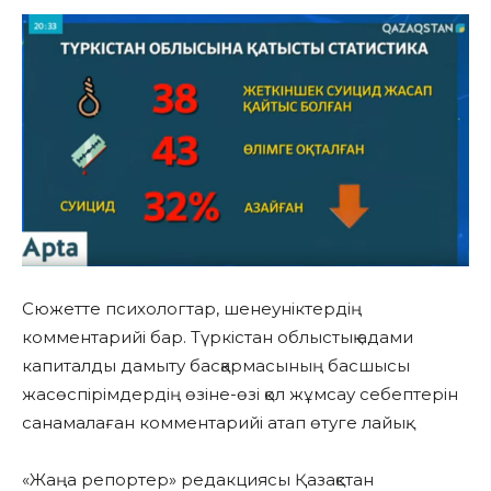
Сюжетте психологтар, шенеуніктердің
комментарийі бар. Түркістан облыстық адами
капиталды дамыту басқармасының басшысы
жасөспірімдердің өзіне-өзі қол жұмсау себептерін
санамалаған комментарийі атап өтуге лайық.
«Жаңа репортер» редакциясы Қазақстан