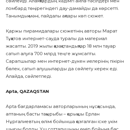
сөйлейді. Алаяқтардың кәдімгі айла-тәсілдері мен
ломбард төңірегіндегі дау-дамайды да көрсетті.
Танымдық мәні, пайдалы ақпары көп сюжет.
Қаржы пирамидалары сюжетінің авторы Марат
Тұқатов интернет-сауда туралы да материал
жасапты. 2019 жылы қазақстандықтар 18 млн тауар
сатып алуға 700 млрд теңге жұмсапты.
Сарапшылар мен интернет-дүкен иелерінің пікірін
бөлек, сатып алушыларды да сөйлету керек еді.
Алайда, сөйлетпеді.
Apta, QAZAQSTAN
Apta бағдарламасы авторларының нұсқасында,
аптаның басты тақырыбы – қорықшы Ерлан
Нұрғалиевтың өлімі бойынша қозғалған іске үкім
шығуы болды. Үш сотталушыны өмір бойына бас