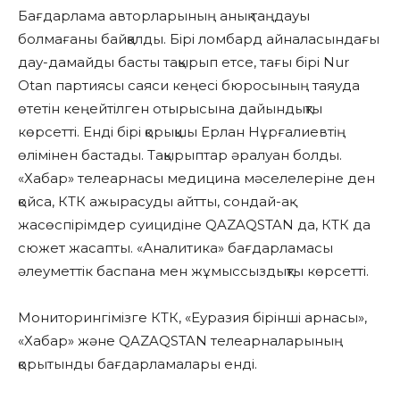
Бағдарлама авторларының анық таңдауы
болмағаны байқалды. Бірі ломбард айналасындағы
дау-дамайды басты тақырып етсе, тағы бірі Nur
Otan партиясы саяси кеңесі бюросының таяуда
өтетін кеңейтілген отырысына дайындықты
көрсетті. Енді бірі қорықшы Ерлан Нұрғалиевтің
өлімінен бастады. Тақырыптар әралуан болды.
«Хабар» телеарнасы медицина мәселелеріне ден
қойса, КТК ажырасуды айтты, сондай-ақ
жасөспірімдер суицидіне QAZAQSTAN да, КТК да
сюжет жасапты. «Аналитика» бағдарламасы
әлеуметтік баспана мен жұмыссыздықты көрсетті.
Мониторингімізге КТК, «Еуразия бірінші арнасы»,
«Хабар» және QAZAQSTAN телеарналарының
қорытынды бағдарламалары енді.