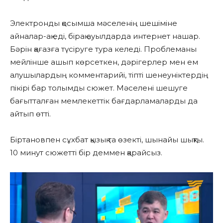
Электронды қосымша мәселенің шешіміне
айналар-ақ еді, бірақ ауылдарда интернет нашар.
Бәрін қағазға түсіруге тура келеді. Проблеманы
мейлінше ашып көрсеткен, дәрігерлер мен ем
алушылардың комментарийі, тіпті шенеуніктердің
пікірі бар толымды сюжет. Мәселені шешуге
бағытталған мемлекеттік бағдарламаларды да
айтып өтті.
Біртановпен сұхбат қызық та өзекті, шынайы шықты.
10 минут сюжетті бір деммен қарайсыз.