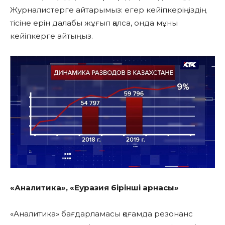
Журналистерге айтарымыз: егер кейіпкеріңіздің
тісіне ерін далабы жұғып қалса, онда мұны
кейіпкерге айтыңыз.
«Аналитика», «Еуразия бірінші арнасы»
«Аналитика» бағдарламасы қоғамда резонанс