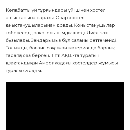
Көпқабатты үй тұрғындары үй ішінен хостел
ашылғанына наразы. Олар хостел
қоныстанушыларынан қорқады. Қоныстанушылар
төбелеседі, алкоголь ішімдік ішеді. Лифт жиі
бұзылады. Заңдарымыз бұл саланы реттемейді.
Толымды, баланс сақталған материалда барлық
тарапқа сөз берген. Тіпті АҚШ-та тұратын
қазақстандықтан Америкадағы хостелдер жұмысы
туралы сұрады.