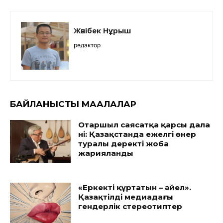
Жәнібек Нұрыш
редактор
БАЙЛАНЫСТЫ МАҚАЛАЛАР
Отаршыл саясатқа қарсы дала
үні: Қазақстанда ежелгі өнер
туралы деректі жоба
жарияланды
«Еркекті құртатын – әйел».
Қазақтілді медиадағы
гендерлік стереотиптер