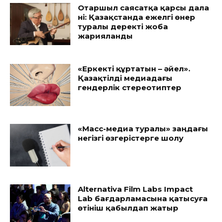
Отаршыл саясатқа қарсы дала
үні: Қазақстанда ежелгі өнер
туралы деректі жоба
жарияланды
«Еркекті құртатын – әйел».
Қазақтілді медиадағы
гендерлік стереотиптер
«Масс-медиа туралы» заңдағы
негізгі өзгерістерге шолу
Alternativa Film Labs Impact
Lab бағдарламасына қатысуға
өтініш қабылдап жатыр