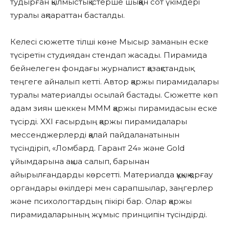
тудырған қылмыстық істерше шыққан сот үкімдері
туралы ақпараттан басталды.
Келесі сюжетте тілші көне Мысыр заманын еске
түсіретін студиядан стендап жасады. Пирамида
бейнелеген фондағы журналист қазақстандық
теңгеге айналып кетті. Автор қаржы пирамидалары
туралы материалды осылай бастады. Сюжетте көп
адам зиян шеккен МММ қаржы пирамидасын еске
түсірді. XXI ғасырдың қаржы пирамидалары
мессенджерлерді қалай пайдаланатынын
түсіндіріп, «Ломбард. Гарант 24» және Gold
ұйымдарына ақша салып, барынан
айырылғандарды көрсетті. Материалда құқық қорғау
органдары өкілдері мен сарапшылар, заңгерлер
және психологтардың пікірі бар. Олар қаржы
пирамидаларының жұмыс принципін түсіндірді.