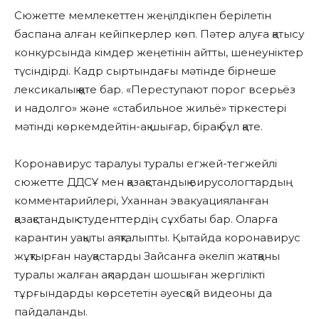
Сюжетте мемлекеттен жеңілдікпен берілетін
баспана алған кейіпкерлер көп. Пәтер алуға қатысу
конкурсында кімдер жеңетінін айтты, шенеуніктер
түсіндірді. Кадр сыртындағы мәтінде бірнеше
лексикалық қате бар. «Переступают порог всерьёз
и надолго» және «стабильное жильё» тіркестері
мәтінді көркемдейтін-ақ шығар, бірақ бұл қате.
Коронавирус таралуы туралы егжей-тегжейлі
сюжетте ДДСҰ мен қазақстандық вирусологтардың
комментарийлері, Уханнан эвакуацияланған
қазақстандық студенттердің сұхбаты бар. Оларға
карантин уақыты аяқталыпты. Қытайда коронавирус
жұқтырған науқастарды Зайсанға әкеліп жатқаны
туралы жалған ақпардан шошыған жергілікті
тұрғындарды көрсететін әуесқой видеоны да
пайдаланды.