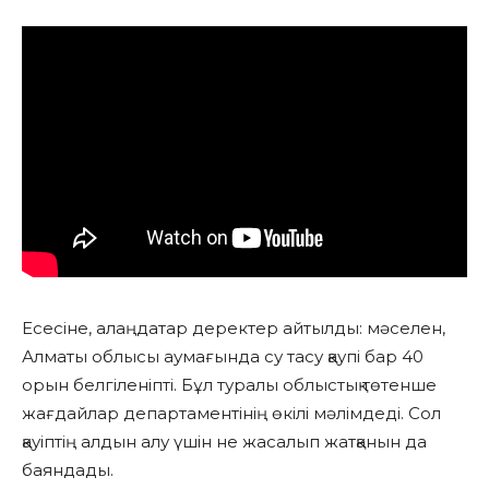
Есесіне, алаңдатар деректер айтылды: мәселен,
Алматы облысы аумағында су тасу қаупі бар 40
орын белгіленіпті. Бұл туралы облыстық төтенше
жағдайлар департаментінің өкілі мәлімдеді. Сол
қауіптің алдын алу үшін не жасалып жатқанын да
баяндады.