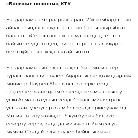
«Большие новости», КТК
Бағдарлама авторлары «Гарант 24» ломбардының
айналасындағы шуды аптаның басты тақырыбына
балапты. «Сенгіш аңғал» азаматтардың тез-тез
байып кетуді көздеп, жиған-тергенін алаяқтарға
беріп қойғанын қысқа ғана айтып өтті.
Бағдарламының екінші тақырыбы – митингтер
туралы заңға түзетулер. Ақпарат және қоғамдық даму
министрі Дәурен Абаев осы өзгерістерді
заңгерлер және қоғам белсенділерімін талқылау
үшін Алматыға ұшып келді. Салалық министрлік
ұсынған түзетулер қоғам белсенділеріне ұнамады.
Митинг өткізу жөнінде 15 күн бұрын билікке
ескерту керек, онда да жиынға тыйым салуы
мүмкін. Сондай-ақ, түзетулер бейбіт жиынға