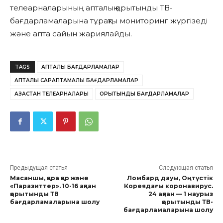
телеарналарының апталық қорытынды ТВ-
бағдарламаларына тұрақты мониторинг жүргізеді
және апта сайын жариялайды.
TAGS
АПТАЛЫҚ БАҒДАРЛАМАЛАР
АПТАЛЫҚ САРАПТАМАЛЫҚ БАҒДАРЛАМАЛАР
ҚАЗАҚСТАН ТЕЛЕАРНАЛАРЫ
ҚОРЫТЫНДЫ БАҒДАРЛАМАЛАР
Предыдущая статья
Следующая статья
Масаншы, қара қар және
Ломбард дауы, Оңтүстік
«Паразиттер». 10-16 ақпан
Кореядағы коронавирус.
қорытынды ТВ
24 ақпан — 1 наурыз
бағдарламаларына шолу
қорытынды ТВ-
бағдарламаларына шолу