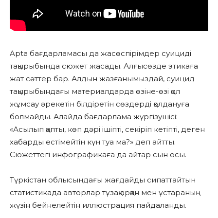
Apta бағдарламасы да жасөспірімдер суициді
тақырыбында сюжет жасады. Алғысөзде этикаға
жат сәттер бар. Алдын жазғанымыздай, суицид
тақырыбындағы материалдарда өзіне-өзі қол
жұмсау әрекетін білдіретін сөздерді қолдануға
болмайды. Алайда бағдарлама жүргізушісі:
«Асылып қапты, көп дәрі ішіпті, секіріп кетіпті, деген
хабарды естімейтін күн туа ма?» деп айтты.
Сюжеттегі инфографикаға да айтар сын осы.
Түркістан облысындағы жағдайды сипаттайтын
статистикада авторлар тұзақ арқан мен ұстараның
жүзін бейнелейтін иллюстрация пайдаланды.