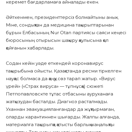
керемет бағдарламаға айналады екен.
Әйткенмен, президенттерсіз болмайтыны анық.
Міне, сондықтан да медицина тақырыптарынан
бұрын Елбасының Nur Otan партиясы саяси кеңесі
бюросының отырысын шақыру қаулысына қол
қойғанын хабарлады.
Содан кейін уәде еткендей коронавирус
тақырыбына ойысты. Қазақстанда ресми тіркелген
науқас болмаса да қаңқу сөз тарап жатыр. «Вирус
үрейі» («Страх вируса» — тұпнұсқа) сюжеті
Петпопавловскте тұтас отбасыны ауруханаға
жатқызудан басталды. Диагноз расталмады.
Уханнан эвакуацияланғандар да жұқтырмаған,
оларды карантиннен шығарды. Жалпы алғанда,
материалға тақырыпқа қатысты барлық жаңалықты