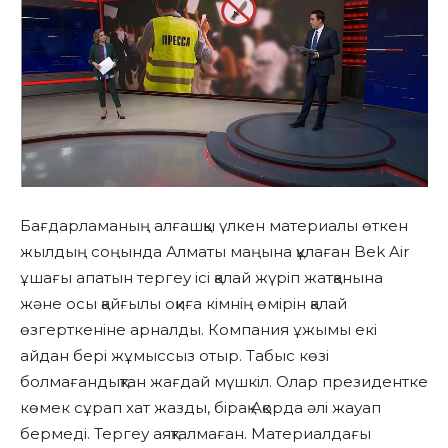
Бағдарламаның алғашқы үлкен материалы өткен
жылдың соңында Алматы маңына құлаған Bek Air
ұшағы апатын тергеу ісі қалай жүріп жатқанына
және осы қайғылы оқиға кімнің өмірін қалай
өзгерткеніне арналды. Компания ұжымы екі
айдан бері жұмыссыз отыр. Табыс көзі
болмағандықтан жағдай мүшкіл. Олар президентке
көмек сұрап хат жазды, бірақ Ақорда әлі жауап
бермеді. Тергеу аяқталмаған. Материалдағы