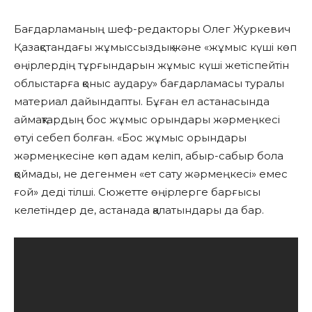
Бағдарламаның шеф-редакторы Олег Журкевич
Қазақстандағы жұмыссыздық және «жұмыс күші көп
өңірлердің тұрғындарын жұмыс күші жетіспейтін
облыстарға қоныс аудару» бағдарламасы туралы
материал дайындапты. Бұған ел астанасында
аймақтардың бос жұмыс орындары жәрмеңкесі
өтуі себеп болған. «Бос жұмыс орындары
жәрмеңкесіне көп адам келіп, абыр-сабыр бола
қоймады, не дегенмен «ет сату жәрмеңкесі» емес
ғой» деді тілші. Сюжетте өңірлерге барғысы
келетіндер де, астанада қалатындары да бар.