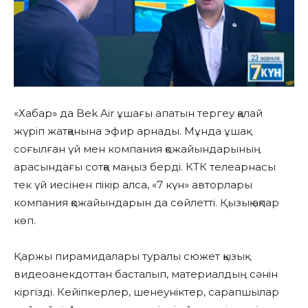
«Хабар» да Bek Air ұшағы апатын тергеу қалай
жүріп жатқанына эфир арнады. Мұнда ұшақ
соғылған үй мен компания қожайындарының
арасындағы сотқа маңыз берді. КТК телеарнасы
тек үй иесінен пікір алса, «7 күн» авторлары
компания қожайындарын да сөйлетті. Қызық ақпар
көп.
Қаржы пирамидалары туралы сюжет қызық
видеоанекдоттан басталып, материалдың сәнін
кіргізді. Кейіпкерлер, шенеуніктер, сарапшылар