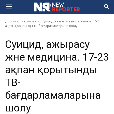
медицина. 17-23 ақпан
қорытынды ТВ-
бағдарламаларына шолу
Домой
Медиасын
Суицид, ажырасу және медицина. 17-23
ақпан қорытынды ТВ-бағдарламаларына шолу
Суицид, ажырасу
және медицина. 17-23
ақпан қорытынды
ТВ-
бағдарламаларына
шолу