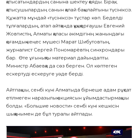
қатысатындардың санына шектеу қояды. Бірақ,
қатысушылардың санын қалай бақылайтыны түсініксіз.
Құжатта мұндай «түсініксіз» тұстар көп. Беделді
тұлғалардың, атап айтқанда құқыққорғаушы Евгений
Жовтистің, Алматы қаласы әкімдігінің жанындағы
қоғамдық кеңес мүшесі Марат Шибутовтың,
журналист Сергей Пономарёвтің синхрондары
бар. Өте ұғынықты материал дайындапты.
Министр Абаевқа да сөз берген. Ол көптеген
ескертуді ескеруге уәде берді.
Айтпақшы, сенбі күні Алматыда бірнеше адам рұқсат
етілмеген наразылық акциясын ұйымдастырмақшы
болды. «Большие новости» сенбі күні кешкісін
шыққанымен де бұл туралы айтпады.