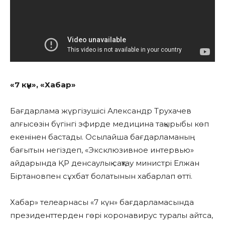
«7 күн», «Хабар»
Бағдарлама жүргізушісі Александр Трухачев
алғысөзін бүгінгі эфирде медицина тақырыбы көп
екенінен бастады. Осылайша бағдарламаның
бағытын негіздеп, «Эксклюзивное интервью»
айдарында ҚР денсаулық сақтау министрі Елжан
Біртановпен сұхбат болатынын хабарлап өтті.
Хабар» телеарнасы «7 күн» бағдарламасында
президенттерден гөрі коронавирус туралы айтса,