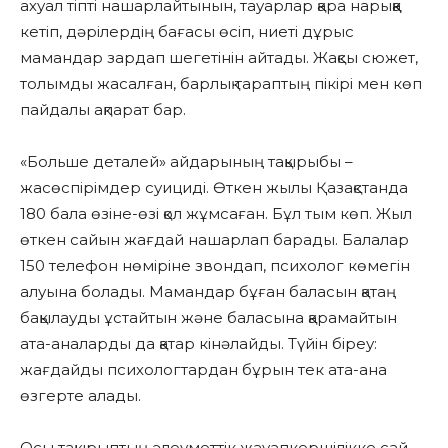
ахуал тіпті нашарлайтынын, тауарлар қара нарыққа
кетіп, дәрілердің бағасы өсіп, ниеті дұрыс
мамандар зардап шегетінін айтады. Жақсы сюжет,
толымды жасалған, барлық тараптың пікірі мен көп
пайдалы ақпарат бар.
«Больше деталей» айдарының тақырыбы –
жасөспірімдер суициді. Өткен жылы Қазақстанда
180 бала өзіне-өзі қол жұмсаған. Бұл тым көп. Жыл
өткен сайын жағдай нашарлап барады. Балалар
150 телефон нөміріне звондап, психолог көмегін
алуына болады. Мамандар бұған баласын қатаң
бақылауды ұстайтын және баласына қарамайтын
ата-аналарды да қатар кінәлайды. Түйін біреу:
жағдайды психологтардан бұрын тек ата-ана
өзгерте алады.
Осы тақырыптың әлеуметтік жауапкершілікке сай