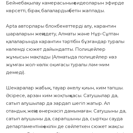
Бейнебақылау камерасының видеоларын эфирде
көрсетті, бірақ балалардың бетін жаппады.
Apta авторлары блокбекеттерді алу, карантин
шараларын жеңілдету, Алматы және Нұр-Сұлтан
қалаларында карантин тәртібін бұзғандар туралы
көлемді сюжет дайындапты. Полицейлер
жұмысын мақтады (Алматыда полицейлер көз
жұмған жол-көлік оқиғасы туралы ләм-мим
демеді).
Шекаралар жабық, тауар әкелу қиын, киім тапшы.
Әсіресе, арзан киім жоқтың қасы. Сатушылар да,
сатып алушылар да зардап шегіп жатыр. Ал
отандық жеңіл өнеркәсіп дамымаған. Сатушыны да,
сатып алушыны да, сарапшыны да, сыртқы сауда
департаментінің өкілін де сөйлеткен сюжет жақсы