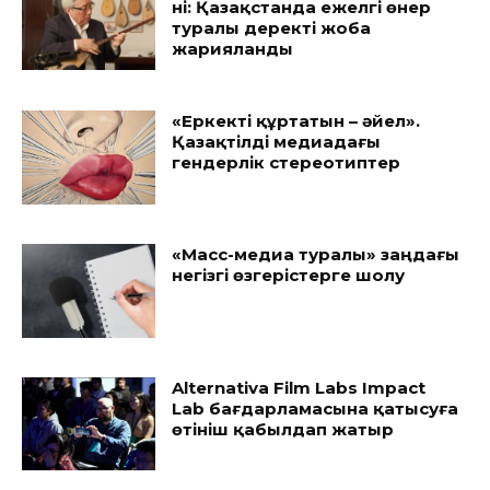
үні: Қазақстанда ежелгі өнер
туралы деректі жоба
жарияланды
«Еркекті құртатын – әйел».
Қазақтілді медиадағы
гендерлік стереотиптер
«Масс-медиа туралы» заңдағы
негізгі өзгерістерге шолу
Alternativa Film Labs Impact
Lab бағдарламасына қатысуға
өтініш қабылдап жатыр