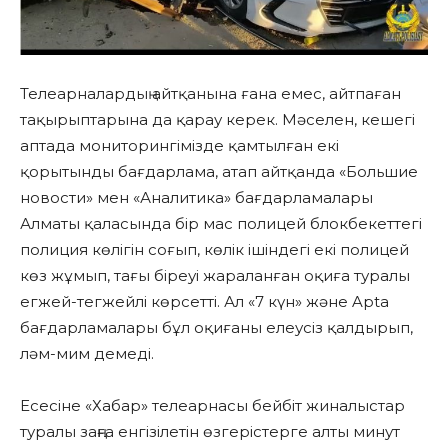
Телеарналардың айтқанына ғана емес, айтпаған
тақырыптарына да қарау керек. Мәселен, кешегі
аптада мониторингімізде қамтылған екі
қорытынды бағдарлама, атап айтқанда «Большие
новости» мен «Аналитика» бағдарламалары
Алматы қаласында бір мас полицей блокбекеттегі
полиция көлігін соғып, көлік ішіндегі екі полицей
көз жұмып, тағы біреуі жараланған оқиға туралы
егжей-тегжейлі көрсетті. Ал «7 күн» және Apta
бағдарламалары бұл оқиғаны елеусіз қалдырып,
ләм-мим демеді.
Есесіне «Хабар» телеарнасы бейбіт жиналыстар
туралы заңға енгізілетін өзгерістерге алты минут