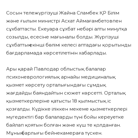
Сосын тележүргізуші Жайна Сламбек ҚР Білім
және ғылым министрі Асхат Аймағамбетовпен
сұхбаттасты. Екеуара сұхбат небәрі алты минутқа
созылды, есесіне мағыналы болды. Жүргізуші
сұхбаттың екінші бөлімі келесі аптадағы қорытынды
бағдарламада көрсетілетінін хабарлады.
Ары қарай Павлодар облыстық балалар
психоневрологиялық арнайы медициналық
қызмет көрсету орталығындағы сұмдық
жағдайды баяндайтын сюжет көрсетті. Орталық
қызметкерлеріне қатысты 18 қылмыстық іс
қозғалды. Күдікке іліккен мекеме қызметкерлері
мүгедектігі бар балаларды түні бойы кереуетке
байлап қоятын болған және күш те қолданған.
Мұның барлығы бейнекамераға түскен.