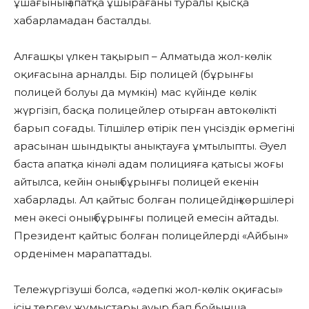
ұшағының апатқа ұшырағаны туралы қысқа
хабарламадан басталды.
Алғашқы үлкен тақырып – Алматыда жол-көлік
оқиғасына арналды. Бір полицей (бұрынғы
полицей болуы да мүмкін) мас күйінде көлік
жүргізіп, басқа полицейлер отырған автокөлікті
барып соғады. Тілшілер өтірік пен үнсіздік өрмегінің
арасынан шындықты анықтауға ұмтылыпты. Әуел
баста апатқа кінәлі адам полицияға қатысы жоғы
айтылса, кейін оның бұрынғы полицей екенін
хабарлады. Ал қайтыс болған полицейдің көршілері
мен әкесі оның бұрынғы полицей емесін айтады.
Президент қайтыс болған полицейлерді «Айбын»
орденімен марапаттады.
Тележүргізуші болса, «әдепкі жол-көлік оқиғасы»
ісін тергеу жұмыстары ауыр бап бойынша