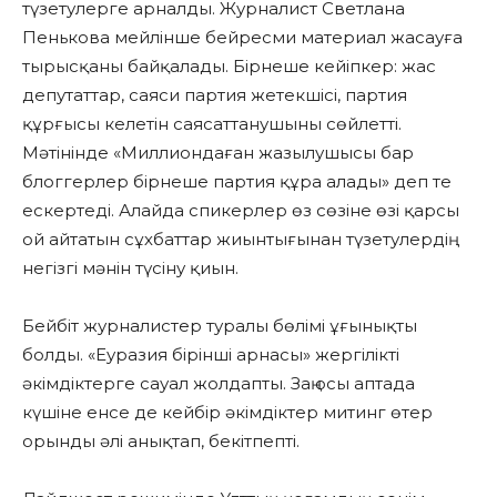
түзетулерге арналды. Журналист Светлана
Пенькова мейлінше бейресми материал жасауға
тырысқаны байқалады. Бірнеше кейіпкер: жас
депутаттар, саяси партия жетекшісі, партия
құрғысы келетін саясаттанушыны сөйлетті.
Мәтінінде «Миллиондаған жазылушысы бар
блоггерлер бірнеше партия құра алады» деп те
ескертеді. Алайда спикерлер өз сөзіне өзі қарсы
ой айтатын сұхбаттар жиынтығынан түзетулердің
негізгі мәнін түсіну қиын.
Бейбіт журналистер туралы бөлімі ұғынықты
болды. «Еуразия бірінші арнасы» жергілікті
әкімдіктерге сауал жолдапты. Заң осы аптада
күшіне енсе де кейбір әкімдіктер митинг өтер
орынды әлі анықтап, бекітпепті.