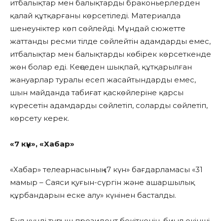
итбалықтар мен балықтарды браконьерлерден
қалай құтқарғаны көрсетіледі. Материалда
шенеуніктер көп сөйлейді. Мұндай сюжетте
жаттанды ресми тілде сөйлейтін адамдарды емес,
итбалықтар мен балықтарды көбірек көрсеткенде
жөн болар еді. Кеңседен шықпай, құтқарылған
жануарлар туралы есеп жасайтындарды емес,
шын майданда табиғат қаскөйлеріне қарсы
күресетін адамдарды сөйлетіп, соларды сөйлетіп,
көрсету керек.
«7 күн», «Хабар»
«Хабар» телеарнасының «7 күн» бағдарламасы «31
мамыр – Саяси қуғын-сүргін және ашаршылық
құрбандарын еске алу» күнінен басталды.
Бұл күнді тұңғыш президент бекіткенін, биыл екінші