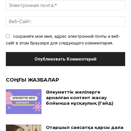
Эл
поч
Ве
Са
сохраните мое имя, адрес электронной почты и веб-
сайт в этом браузере для следующего комментария.
CОҢҒЫ ЖАЗБАЛАР
Әлеуметтік желілерге
арналған контент жасау
бойынша нұсқаулық (Гайд)
Отаршыл саясатқа қарсы дала