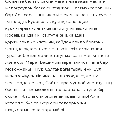
Сюжетте баланс сақталмаған: жаңа заңды мақтап-
мадақтаудан басқа ештеңе жоқ. Жалғыз «сарапшы»
бар. Сол сарапшының да кім екеніне қатысты сұрақ
туындады: Еуропалық құқық және адам
құқықтары сараптама институтының сайтына
кірсеңіз, қандай институт екені, қайдан
қаржыландырылатыны, қайдан пайда болғаны
жөнінде ақпарат жоқ, еш түсініксіз. «Компания
туралы» бөлімінде «институт мақсаты мен міндеті»
және сол Марат Башимовтың регалиясы ғана бар.
Мекенжайы – Нұр-Сұлтандағы тұрғын үй. Бұл
мекеменің меншік нысаны да жоқ, әлеуметтік
желілерде де жоқ. Сөйте тұра мұндай институттың
басшысы – мемлекеттік телеарнадағы тұтас бір
сюжеттің басты спикеріне айналып отыр! Айта
кетерлігі, бұл спикер осы телеарна жиі
шақыратын қонақтардың бірі.