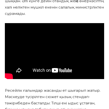
шыққан. Әлі күнге дейін отандық жеңіл өнеркәсіптің
халі неліктен мүшкіл екенін салалық министрліктен
сұрамады.
Ресейлік ғалымдар жасанды ет шығарып жатыр.
Мәскеуде түсірілген сюжет қызық стендап-
тәжірибеден басталды: Тілші екі ыдыс ұстаған,