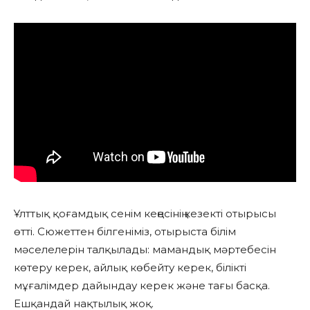
Ұлттық қоғамдық сенім кеңесінің кезекті отырысы
өтті. Сюжеттен білгеніміз, отырыста білім
мәселелерін талқылады: мамандық мәртебесін
көтеру керек, айлық көбейту керек, білікті
мұғалімдер дайындау керек және тағы басқа.
Ешқандай нақтылық жоқ.