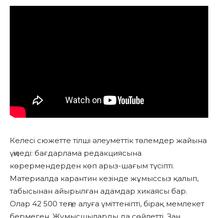
Келесі сюжетте тілші әлеуметтік төлемдер жайына
үңіледі: бағдарлама редакциясына
көрермендерден көп арыз-шағым түсіпті.
Материалда карантин кезінде жұмыссыз қалып,
табысынан айырылған адамдар хикаясы бар.
Олар 42 500 теңге алуға үміттеніпті, бірақ мемлекет
бермеген. Жұмысшыларды да сөйлетті. Заң