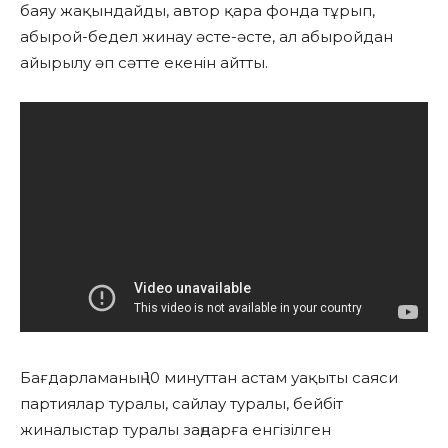
баяу жақындайды, автор қара фонда тұрып,
абырой-бедел жинау әсте-әсте, ал абыройдан
айырылу әп сәтте екенін айтты.
Бағдарламаның 10 минуттан астам уақыты саяси
партиялар туралы, сайлау туралы, бейбіт
жиналыстар туралы заңдарға енгізілген