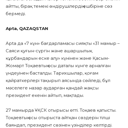
айтты, бірақ темекі өндірушілердің ешбіріне сөз
бермеді.
Apta, QAZAQSTAN
Apta да «7 күн» бағдарламасы сияқты «31 мамыр –
Саяси қуғын-сүргін және ашаршылық
құрбандарын еске алу» күнінен және Қасым-
Жомарт Тоқаевтың осы даталы күнге арналған
үндеуінен басталды. Тарихшылар, қоғам
қайраткерлері тақырып аясында сөйледі, бұл
мәселеге назар аударған қандай жақсы
президент екенін айтып, мақтады.
27 мамырда ҰҚСК отырысы өтті. Тоқаев қатысты.
Тоқаевтың осы отырыста айтқан сөздерін тілші
баяндап, президент сөзінен үзінділер келтірді.