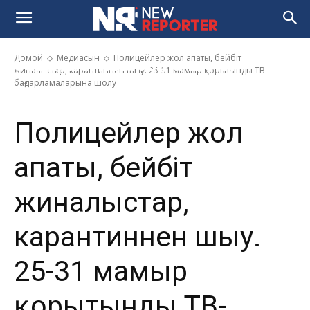
бейбіт жиналыстар,
карантиннен шығу. 25-31
мамыр қорытынды ТВ-
Домой
Медиасын
Полицейлер жол апаты, бейбіт
бағдарламаларына шолу
жиналыстар, карантиннен шығу. 25-31 мамыр қорытынды ТВ-
бағдарламаларына шолу
Полицейлер жол
апаты, бейбіт
жиналыстар,
карантиннен шығу.
25-31 мамыр
қорытынды ТВ-