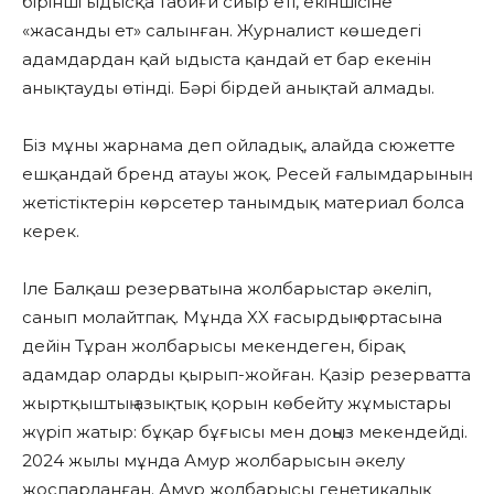
бірінші ыдысқа табиғи сиыр еті, екіншісіне
«жасанды ет» салынған. Журналист көшедегі
адамдардан қай ыдыста қандай ет бар екенін
анықтауды өтінді. Бәрі бірдей анықтай алмады.
Біз мұны жарнама деп ойладық, алайда сюжетте
ешқандай бренд атауы жоқ. Ресей ғалымдарының
жетістіктерін көрсетер танымдық материал болса
керек.
Іле Балқаш резерватына жолбарыстар әкеліп,
санып молайтпақ. Мұнда XX ғасырдың ортасына
дейін Тұран жолбарысы мекендеген, бірақ
адамдар оларды қырып-жойған. Қазір резерватта
жыртқыштың азықтық қорын көбейту жұмыстары
жүріп жатыр: бұқар бұғысы мен доңыз мекендейді.
2024 жылы мұнда Амур жолбарысын әкелу
жоспарланған. Амур жолбарысы генетикалық