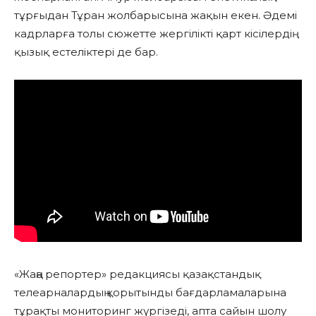
тұрғыдан Тұран жолбарысына жақын екен. Әдемі
кадрларға толы сюжетте жергілікті қарт кісілердің
қызық естеліктері де бар.
«Жаңа репортер» редакциясы қазақстандық
телеарналардың қорытынды бағдарламаларына
тұрақты мониторинг жүргізеді, апта сайын шолу