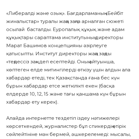
«Либералді және озық». Бағдарламаның «Бейбіт
жиналыстар» туралы жаңа заңға арналған сюжеті
осылай басталды. Еуропалық құқық және адам
құқықтары сараптама институтының директоры
Марат Башимов концепцияны әзірлеуге
қатысыпты. Институт директоры жаңа заңды
«теңдессіз заң» деп есептейді. Оның айтуынша,
көптеген елде митингілерді өткізу үшін алдын ала
хабардар етеді, тек Қазақстанда ғана бес күн
бұрын хабардар етсе жеткілікті екен (басқа
елдерде 10, 12, 15 және тағы қаншама күн бұрын
хабардар ету керек).
Алайда интернетте тездетіп іздеу нәтижелері
көрсеткендей, журналистер бұл спикердің өтірік
сөйлейтініне мән бермей, әшкерелемеді: мысалы,