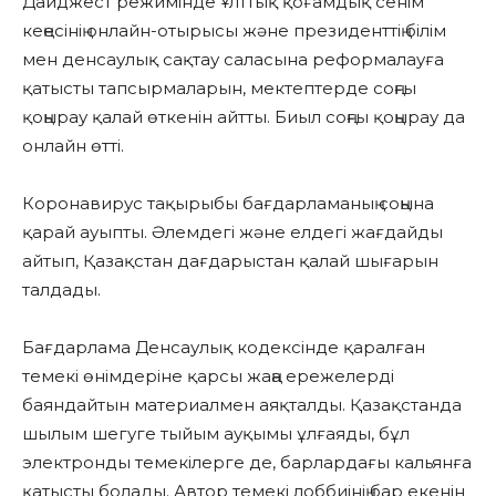
Дайджест режимінде Ұлттық қоғамдық сенім
кеңесінің онлайн-отырысы және президенттің білім
мен денсаулық сақтау саласына реформалауға
қатысты тапсырмаларын, мектептерде соңғы
қоңырау қалай өткенін айтты. Биыл соңғы қоңырау да
онлайн өтті.
Коронавирус тақырыбы бағдарламаның соңына
қарай ауыпты. Әлемдегі және елдегі жағдайды
айтып, Қазақстан дағдарыстан қалай шығарын
талдады.
Бағдарлама Денсаулық кодексінде қаралған
темекі өнімдеріне қарсы жаңа ережелерді
баяндайтын материалмен аяқталды. Қазақстанда
шылым шегуге тыйым ауқымы ұлғаяды, бұл
электронды темекілерге де, барлардағы кальянға
қатысты болады. Автор темекі лоббиінің бар екенін