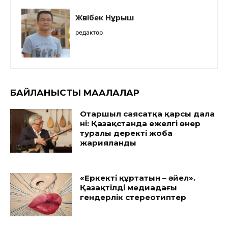
Жәнібек Нұрыш
редактор
БАЙЛАНЫСТЫ МАҚАЛАЛАР
Отаршыл саясатқа қарсы дала
үні: Қазақстанда ежелгі өнер
туралы деректі жоба
жарияланды
«Еркекті құртатын – әйел».
Қазақтілді медиадағы
гендерлік стереотиптер