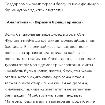
Бағдарлама жанып тұрған балауыз шам фонында
бір минут үнсіздікпен аяқталды.
«Аналитика», «Еуразия бірінші арнасы»
Эфир бағдарламаның шеф-редакторы Олег
Журкевичтің «Не до шуток» авторлық айдарынан
басталды. Екі полицей қаза тапқан жол-көлік
оқиғасына арналған материалда қайғылы
оқиғаның мән-жайынан бөлек, апатқа кінәлі адам
туралы өтірік мәлімдемелер жасалғанын айтты.
Оның бетін бұлыңғырлап, жапты, бірақ аты-жөнін
атады. Автор оқиға қалай өрбігенін егжей-
тегжейлі айта отырып, кім қашан не дегенін,
кінәлінің полицияда қызмет ететін не етпейтінін
баяндады, ІІМ хабарламаларын талдады.
Материал басталғаннан камера автордың бетіне