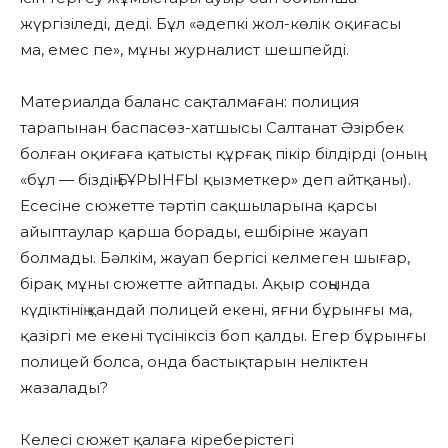
жүргізіледі, деді. Бұл «әдепкі жол-көлік оқиғасы
ма, емес пе», мұны журналист шешпейді.
Материалда баланс сақталмаған: полиция
тарапынан баспасөз-хатшысы Салтанат Әзірбек
болған оқиғаға қатысты құрғақ пікір білдірді (оның
«бұл — біздің БҰРЫНҒЫ қызметкер» деп айтқаны).
Есесіне сюжетте тәртіп сақшыларына қарсы
айыптаулар қарша борады, ешбіріне жауап
болмады. Бәлкім, жауап бергісі келмеген шығар,
бірақ мұны сюжетте айтпады. Ақыр соңында
күдіктінің қандай полицей екені, яғни бұрынғы ма,
қазіргі ме екені түсініксіз боп қалды. Егер бұрынғы
полицей болса, онда бастықтарын неліктен
жазалады?
Келесі сюжет қалаға кіреберістегі