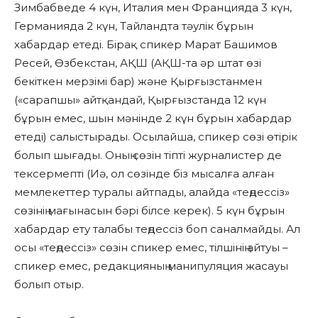
Зимбабведе 4 күн, Италия мен Францияда 3 күн,
Германияда 2 күн, Тайландта тәулік бұрын
хабардар етеді. Бірақ спикер Марат Башимов
Ресей, Өзбекстан, АҚШ (АҚШ-та әр штат өзі
бекіткен мерзімі бар) және Қырғызстанмен
(«сарапшы» айтқандай, Қырғызстанда 12 күн
бұрын емес, шын мәнінде 2 күн бұрын хабардар
етеді) салыстырады. Осылайша, спикер сөзі өтірік
болып шығады. Оның сөзін тіпті журналистер де
тексермепті (Иә, ол сөзінде біз мысалға алған
мемлекеттер туралы айтпады, алайда «теңдессіз»
сөзінің мағынасын бәрі білсе керек). 5 күн бұрын
хабардар ету талабы теңдессіз боп саналмайды. Ал
осы «теңдессіз» сөзін спикер емес, тілшінің айтуы –
спикер емес, редакцияның манипуляция жасауы
болып отыр.