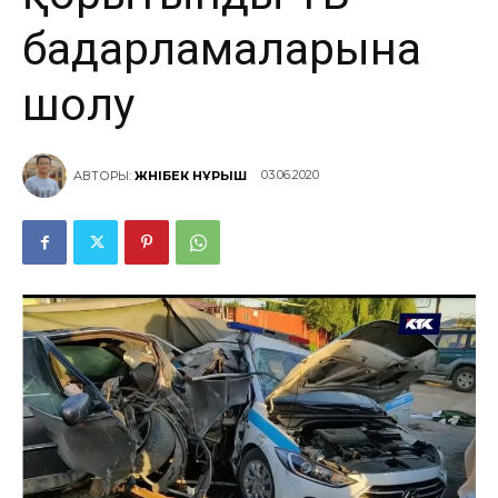
бағдарламаларына
шолу
03.06.2020
АВТОРЫ:
ЖӘНІБЕК НҰРЫШ