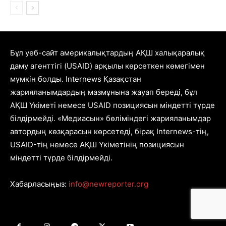
Бұл уеб-сайт америкалықтардың АҚШ халықаралық
даму агенттігі (USAID) арқылы көрсеткен көмегімен
мүмкін болды. Internews Қазақстан
жарияланымдардың мазмұнына жауап береді, бұл
АҚШ Үкіметі немесе USAID позициясын міндетті түрде
білдірмейді. «Медиасын» бөліміндегі жарияланымдар
автордың көзқарасын көрсетеді, бірақ Internews-тің,
USAID-тің немесе АҚШ Үкіметінің позициясын
міндетті түрде білдірмейді.
Хабарласыңыз:
info@newreporter.org