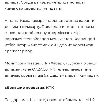
арнады. Сонда да көрерменді шатастырып,
жауапсыз сұрақтар туындатты.
Аптаның басқа тақырыптары қатарында карантин
режимін жұмсарту, Павлодар интернатындағы
кішкентай тәрбиеленушілердің азап өмірі,
парламенттегі әйелдер мен жастар, Каспийдегі
итбалықтар және темекі өнімдеріне қарсы жаңа
ережелер бар.
Мониторингімізде КТК, «Хабар», «Еуразия бірінші
арнасы» және QAZAQSTAN телеарналарының
апталық қорытынды бағдарламаларын қамтыдық.
«Большие новости», КТК
Бағдарлама Шығыс Қазақстан облысында АН-2