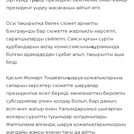
президент үндеу жасағанын айтып өтті.
Осы тақырыпқа бөлек сюжет арнапты.
Бэкграунды бар сюжетте жарлықты көрсетіп,
сарапшыларды сөйлетіп, Саяси қуғын-сүргін
құрбандарын ақтау комиссиясының құрамында
болған адамдардан сұхбат алып, тақырыпты аша
білді.
Қасым-Жомарт Тоқаевтың шаруа қожалықтарына
сапарын көрсетер сюжетте шаруалар
президентке есеп береді: мемлекеттен берілетін
субсидиялар үлкен қолдау болып, бәрі дамып,
өсіп-өніп жатыр екен. Ғалымдарымыз шығарған
жоғары сұрыпты тұқымдар қолданылады.
Жалпылама алғанда, шаруа қожалықтарымыздың
жағдайы жақсы екенін тағы да айтты.