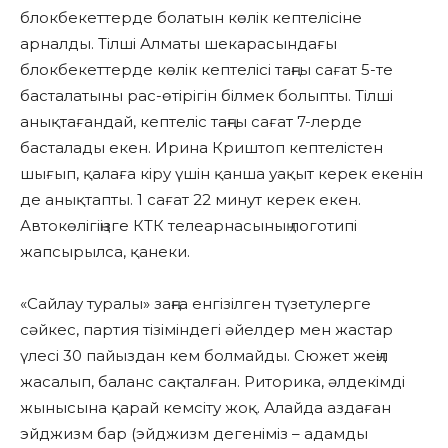
блокбекеттерде болатын көлік кептелісіне
арналды. Тілші Алматы шекарасындағы
блокбекеттерде көлік кептелісі таңғы сағат 5-те
басталатыны рас-өтірігін білмек болыпты. Тілші
анықтағандай, кептеліс таңғы сағат 7-лерде
басталады екен. Ирина Криштоп кептелістен
шығып, қалаға кіру үшін қанша уақыт керек екенін
де анықтапты. 1 сағат 22 минут керек екен.
Автокөлігіңізге КТК телеарнасының логотипі
жапсырылса, қанеки.
«Сайлау туралы» заңға енгізілген түзетулерге
сәйкес, партия тізіміндегі әйелдер мен жастар
үлесі 30 пайыздан кем болмайды. Сюжет жеңіл
жасалып, баланс сақталған. Риторика, әлдекімді
жынысына қарай кемсіту жоқ. Алайда аздаған
эйджизм бар (эйджизм дегеніміз – адамды