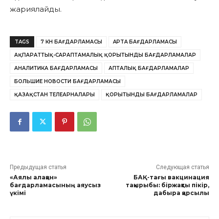
жариялайды.
TAGS
7 КҮН БАҒДАРЛАМАСЫ
APTA БАҒДАРЛАМАСЫ
АҚПАРАТТЫҚ-САРАПТАМАЛЫҚ ҚОРЫТЫНДЫ БАҒДАРЛАМАЛАР
АНАЛИТИКА БАҒДАРЛАМАСЫ
АПТАЛЫҚ БАҒДАРЛАМАЛАР
БОЛЬШИЕ НОВОСТИ БАҒДАРЛАМАСЫ
ҚАЗАҚСТАН ТЕЛЕАРНАЛАРЫ
ҚОРЫТЫНДЫ БАҒДАРЛАМАЛАР
Предыдущая статья
Следующая статья
«Аялы алақан»
БАҚ-тағы вакцинация
бағдарламасының аяусыз
тақырыбы: біржақты пікір,
үкімі
дабыра қарсылық