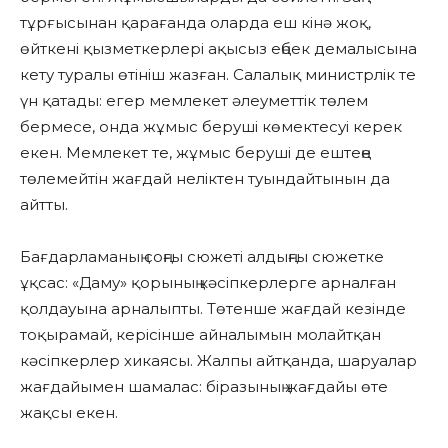
тұрғысынан қарағанда оларда еш кінә жоқ,
өйткені қызметкерлері ақысыз еңбек демалысына
кету туралы өтініш жазған. Салалық министрлік те
үн қатады: егер мемлекет әлеуметтік төлем
бермесе, онда жұмыс беруші көмектесуі керек
екен. Мемлекет те, жұмыс беруші де ештеңе
төлемейтін жағдай неліктен туындайтынын да
айтты.
Бағдарламаның соңғы сюжеті алдыңғы сюжетке
ұқсас: «Даму» қорының кәсіпкерлерге арналған
қолдауына арналыпты. Төтенше жағдай кезінде
тоқырамай, керісінше айналымын молайтқан
кәсіпкерлер хикаясы. Жалпы айтқанда, шаруалар
жағдайымен шамалас: біразының жағдайы өте
жақсы екен.