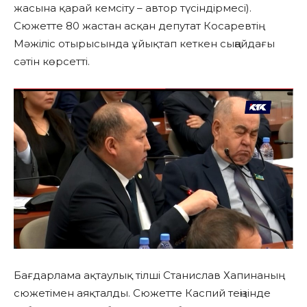
жасына қарай кемсіту – автор түсіндірмесі).
Сюжетте 80 жастан асқан депутат Косаревтің
Мәжіліс отырысында ұйықтап кеткен сыңайдағы
сәтін көрсетті.
Бағдарлама ақтаулық тілші Станислав Хапинаның
сюжетімен аяқталды. Сюжетте Каспий теңізінде