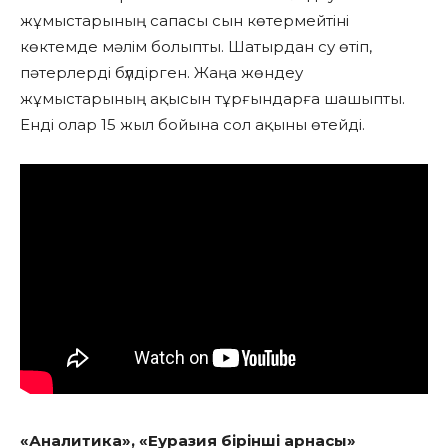
жұмыстарының сапасы сын көтермейтіні
көктемде мәлім болыпты. Шатырдан су өтіп,
пәтерлерді бүлдірген. Жаңа жөндеу
жұмыстарының ақысын тұрғындарға шашыпты.
Енді олар 15 жыл бойына сол ақыны өтейді.
«Аналитика», «Еуразия бірінші арнасы»