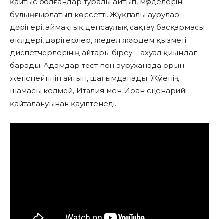
қайтыс болғандар туралы айтып, мүрделерін
бұлыңғырлатып көрсетті. Жұқпалы аурулар
дәрігері, аймақтық денсаулық сақтау басқармасы
өкілдері, дәрігерлер, жедел жәрдем қызметі
диспетчерлерінің айтары біреу – ахуал қиындап
барады. Адамдар тест пен ауруханада орын
жетіспейтінін айтып, шағымданады. Жүйенің
шамасы келмей, Италия мен Иран сценарийі
қайталануынан қауіптенеді.