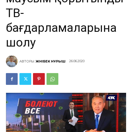
ТВ-
бағдарламаларына
шолу
26.06.2020
АВТОРЫ:
ЖӘНІБЕК НҰРЫШ