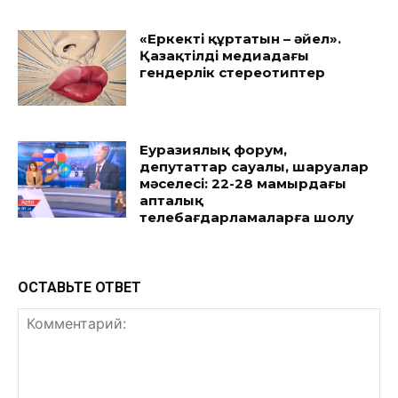
«Еркекті құртатын – әйел».
Қазақтілді медиадағы
гендерлік стереотиптер
Еуразиялық форум,
депутаттар сауалы, шаруалар
мәселесі: 22-28 мамырдағы
апталық
телебағдарламаларға шолу
ОСТАВЬТЕ ОТВЕТ