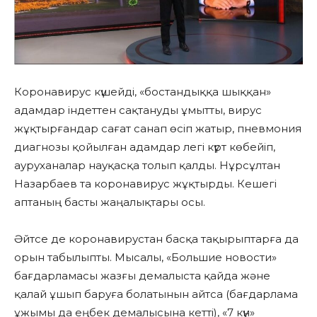
Коронавирус күшейді, «бостандыққа шыққан»
адамдар індеттен сақтануды ұмытты, вирус
жұқтырғандар сағат санап өсіп жатыр, пневмония
диагнозы қойылған адамдар легі күрт көбейіп,
ауруханалар науқасқа толып қалды. Нұрсұлтан
Назарбаев та коронавирус жұқтырды. Кешегі
аптаның басты жаңалықтары осы.
Әйтсе де коронавирустан басқа тақырыптарға да
орын табылыпты. Мысалы, «Большие новости»
бағдарламасы жазғы демалыста қайда және
қалай ұшып баруға болатынын айтса (бағдарлама
ұжымы да еңбек демалысына кетті), «7 күн»