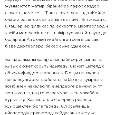
жұмыс істеп жатыр, бірақ әсіре пафос сөздер
сюжетті дәмсіз етті. Тілші сюжет соңында «Кейде
оларға әділетсіз сын айтылады» деп түйін жасады.
Оғаш әрі әрі үзілді-кесілді ескертпе. Дәрігерлердің
кәсіби мерекесінде сын-пікір туралы айтпауға да
болар еді. Ал сюжетте айтылған сөзге салсақ,
бізде дәрігерлерді бекер сынайды екен.
Бағдарламаны «олар осындай» сериясындағы
қызық сюжет қорытындылады. Сюжет шетелдік
объектофилдерге арналған. Бір қыз ұшақпен
некелесуді армандайды, тағы бір қыз қуыршақ-
зомбимен некелесіпті, әйелдерге ренжулі жігіт
поп-жұлдыздың голограммасымен махаббат
құрып жүр. Қазақстанда бір еркек резеңке
қуыршақпен бірге тұрады. Ол осылайша
әйелдердің еркектерді пайдаланып кетуіне