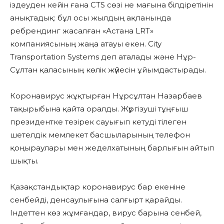
іздеуден кейін ғана CTS сөзі не мағына білдіретінін
анықтадық: бұл осы жылдың ақпанында
ребрендинг жасалған «Астана LRT»
компаниясының жаңа атауы екен. City
Transportation Systems деп аталады және Нұр-
Сұлтан қаласының көлік жүйесін ұйымдастырады.
Коронавирус жұқтырған Нұрсұлтан Назарбаев
тақырыбына қайта оралды. Жүргізуші тұңғыш
президентке тезірек сауығып кетуді тілеген
шетелдік мемлекет басшыларының телефон
қоңыраулары мен жеделхатының барлығын айтып
шықты.
Қазақстандықтар коронавирус бар екеніне
сенбейді, денсаулығына салғырт қарайды.
Індеттен көз жұмғандар, вирус барына сенбей,