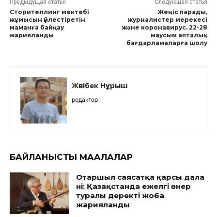
Предыдущая статья
Следующая статья
Сторителлинг мектебі
Жеңіс парады,
жұмысын үйлестіретін
журналистер мерекесі
маманға байқау
және коронавирус. 22-28
жарияланды
маусым апталық
бағдарламаларға шолу
Жәнібек Нұрыш
редактор
БАЙЛАНЫСТЫ МАҚАЛАЛАР
Отаршыл саясатқа қарсы дала
үні: Қазақстанда ежелгі өнер
туралы деректі жоба
жарияланды