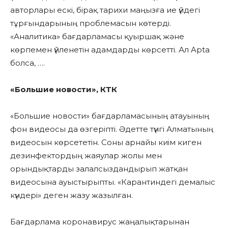
авторлары ескі, бірақ тарихи маңызға ие үйдегі
тұрғындарының проблемасын көтерді.
«Аналитика» бағдарламасы қуыршақ және
көрпемен үйленетін адамдарды көрсетті. Ал Apta
болса, ….
«Большие новости», КТК
«Большие новости» бағдарламасының атауының
фон видеосы да өзгеріпті. Әдетте түнгі Алматының
видеосын көрсететін. Соны арнайы киім киген
дезинфектордың жаяулар жолы мен
орындықтарды залалсыздандырып жатқан
видеосына ауыстырыпты. «Карантиндегі демалыс
күндері» деген жазу жазылған.
Бағдарлама коронавирус жаңалықтарынан