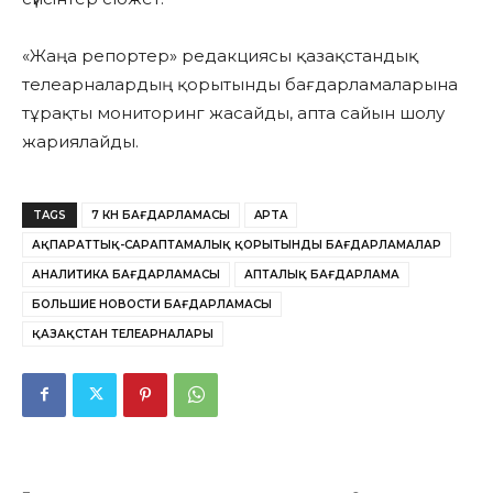
«Жаңа репортер» редакциясы қазақстандық
телеарналардың қорытынды бағдарламаларына
тұрақты мониторинг жасайды, апта сайын шолу
жариялайды.
TAGS
7 КҮН БАҒДАРЛАМАСЫ
APTA
АҚПАРАТТЫҚ-САРАПТАМАЛЫҚ ҚОРЫТЫНДЫ БАҒДАРЛАМАЛАР
АНАЛИТИКА БАҒДАРЛАМАСЫ
АПТАЛЫҚ БАҒДАРЛАМА
БОЛЬШИЕ НОВОСТИ БАҒДАРЛАМАСЫ
ҚАЗАҚСТАН ТЕЛЕАРНАЛАРЫ