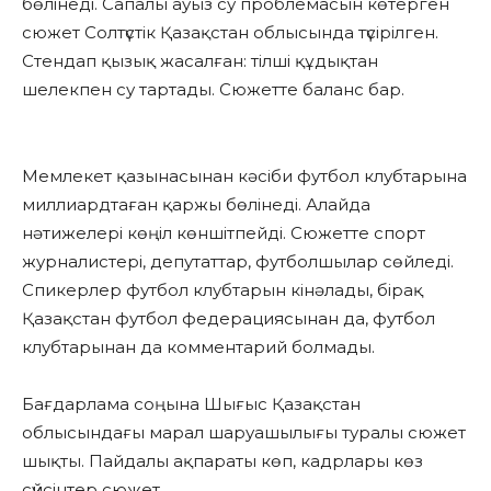
бөлінеді. Сапалы ауыз су проблемасын көтерген
сюжет Солтүстік Қазақстан облысында түсірілген.
Стендап қызық жасалған: тілші құдықтан
шелекпен су тартады. Сюжетте баланс бар.
Мемлекет қазынасынан кәсіби футбол клубтарына
миллиардтаған қаржы бөлінеді. Алайда
нәтижелері көңіл көншітпейді. Сюжетте спорт
журналистері, депутаттар, футболшылар сөйледі.
Спикерлер футбол клубтарын кінәлады, бірақ
Қазақстан футбол федерациясынан да, футбол
клубтарынан да комментарий болмады.
Бағдарлама соңына Шығыс Қазақстан
облысындағы марал шаруашылығы туралы сюжет
шықты. Пайдалы ақпараты көп, кадрлары көз
сүйсінтер сюжет.