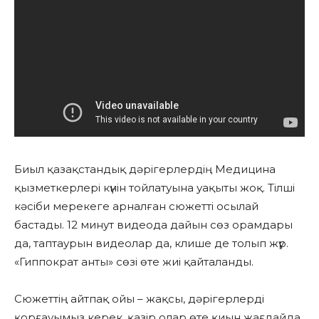
Биыл қазақстандық дәрігерлердің Медицина
қызметкерлері күнін тойлатуына уақыты жоқ. Тілші
кәсіби мерекеге арналған сюжетті осылай
бастады. 12 минут видеода дайын сөз орамдары
да, таптаурын видеолар да, клише де толып жүр.
«Гиппократ анты» сөзі өте жиі қайталанды.
Сюжеттің айтпақ ойы – жақсы, дәрігерлерді
қорғауымыз керек, қазір олар өте қиын жағдайда