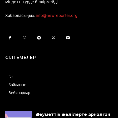
міндетті түрде білдірмейді.
Хабарласыңыз:
info@newreporter.org
СІЛТЕМЕЛЕР
Біз
Байланыс
Вебинарлар
Әлеуметтік желілерге арналған