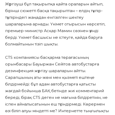
Жүргізуші бұл тақырыпқа қайта ораларын айтып,
бірінші сюжетті басқа тақырыптан – елдің түкпір-
түкпіріндегі жаңадан енгізілген шектеу
шараларына арнады. Үкімет отырысын көрсетіп,
премьер-министр Асқар Мамин сөзінен үзінді
берді. Үкімет басшысы не істеуге, қайда баруға
болмайтынын тізіп шықты.
CTS компаниясы басқарма төрағасының
орынбасары Бауыржан Сейітов автобустарға
дезинфекция жүргізу шараларын айтты.
Сарапшының аты-жөні мен қызметі ештеңе
білдірмейді: бұл адам автобустарға қатысты
жағдай бойынша БАҚ бетінде жиі комментарий
береді, бірақ CTS деген не мағына білдіретінін, не
іспен айналысатынын еш түсіндірмеді. Көрермен
өзі біліп алуы міндетті ме? Интернетте тыңғылықты