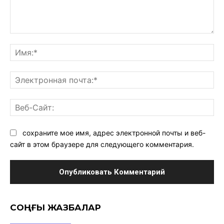
Комментарий:
Им
Эл
поч
Ве
Са
сохраните мое имя, адрес электронной почты и веб-
сайт в этом браузере для следующего комментария.
CОҢҒЫ ЖАЗБАЛАР