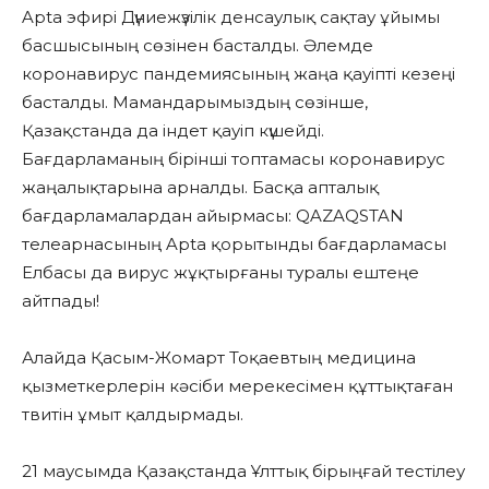
Apta эфирі Дүниежүзілік денсаулық сақтау ұйымы
басшысының сөзінен басталды. Әлемде
коронавирус пандемиясының жаңа қауіпті кезеңі
басталды. Мамандарымыздың сөзінше,
Қазақстанда да індет қауіп күшейді.
Бағдарламаның бірінші топтамасы коронавирус
жаңалықтарына арналды. Басқа апталық
бағдарламалардан айырмасы: QAZAQSTAN
телеарнасының Apta қорытынды бағдарламасы
Елбасы да вирус жұқтырғаны туралы ештеңе
айтпады!
Алайда Қасым-Жомарт Тоқаевтың медицина
қызметкерлерін кәсіби мерекесімен құттықтаған
твитін ұмыт қалдырмады.
21 маусымда Қазақстанда Ұлттық бірыңғай тестілеу