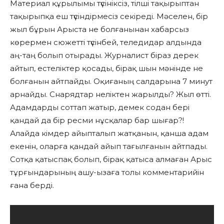
Материал құрылымы түсініксіз, тілші тақырыптан
тақырыпқа еш түсіндірмесіз секіреді. Мәселен, бір
жыл бұрын Арыста не болғанынан хабарсыз
көрермен сюжетті түсінбей, теледидар алдында
аң-таң болып отырады. Журналист біраз дерек
айтып, естеліктер қосады, бірақ шын мәнінде не
болғанын айтпайды. Оқиғаның салдарына 7 минут
арнайды. Снарядтар неліктен жарылды? Жыл өтті.
Адамдарды соттап жатыр, демек содан бері
қандай да бір ресми нұсқалар бар шығар?!
Алайда кімдер айыпталып жатқанын, қанша адам
екенін, оларға қандай айып тағылғанын айтпады.
Сотқа қатыспақ болып, бірақ қатыса алмаған Арыс
тұрғындарының ашу-ызаға толы комментарийін
ғана берді.