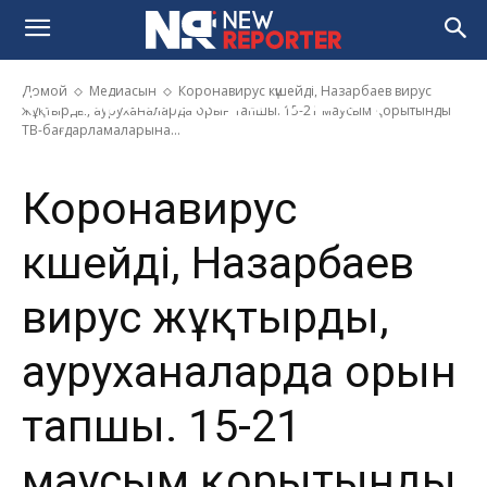
Назарбаев вирус жұқтырды,
ауруханаларда орын тапшы.
15-21 маусым қорытынды ТВ-
Домой
Медиасын
Коронавирус күшейді, Назарбаев вирус
бағдарламаларына шолу
жұқтырды, ауруханаларда орын тапшы. 15-21 маусым қорытынды
ТВ-бағдарламаларына...
Коронавирус
күшейді, Назарбаев
вирус жұқтырды,
ауруханаларда орын
тапшы. 15-21
маусым қорытынды