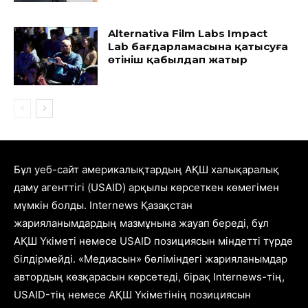
Alternativa Film Labs Impact
Lab бағдарламасына қатысуға
өтініш қабылдап жатыр
Бұл уеб-сайт америкалықтардың АҚШ халықаралық
даму агенттігі (USAID) арқылы көрсеткен көмегімен
мүмкін болды. Internews Қазақстан
жарияланымдардың мазмұнына жауап береді, бұл
АҚШ Үкіметі немесе USAID позициясын міндетті түрде
білдірмейді. «Медиасын» бөліміндегі жарияланымдар
автордың көзқарасын көрсетеді, бірақ Internews-тің,
USAID-тің немесе АҚШ Үкіметінің позициясын