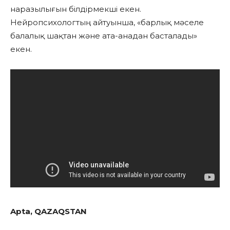
наразылығын білдірмекші екен.
Нейропсихологтың айтуынша, «барлық мәселе
балалық шақтан және ата-анадан басталады»
екен.
Apta, QAZAQSTAN