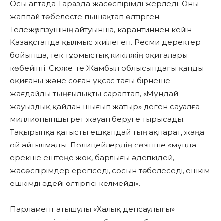
Осы аптада Таразда жасөспірімді жерледі. Оны
жаппай төбелесте пышақтап өлтірген.
Тележүргізушінің айтуынша, карантиннен кейін
Қазақстанда қылмыс жиілеген. Ресми деректер
бойынша, тек тұрмыстық кикілжің оқиғалары
көбейіпті. Сюжетте Жамбыл облысындағы қанды
оқиғаны және соған ұқсас тағы бірнеше
жағдайды тыңғылықты сараптап, «Мұндай
жауыздық қайдан шығып жатыр» деген сауалға
миллионыншы рет жауап беруге тырысады.
Тақырыпқа қатысты ешқандай тың ақпарат, жаңа
ой айтылмады. Полицейлердің сөзінше «мұнда
ерекше ештеңе жоқ, барлығы әдепкідей,
жасөспірімдер ерегіседі, сосын төбелеседі, ешкім
ешкімді әдейі өлтіргісі келмейді».
Парламент атышулы «Халық денсаулығы»