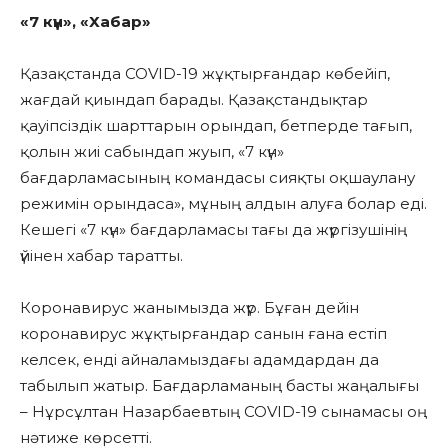
«7 күн», «Хабар»
Қазақстанда COVID-19 жұқтырғандар көбейіп,
жағдай қиындап барады. Қазақстандықтар
қауіпсіздік шарттарын орындап, бетперде тағып,
қолын жиі сабындап жуып, «7 күн»
бағдарламасының командасы сияқты оқшаулану
режимін орындаса», мұның алдын алуға болар еді.
Кешегі «7 күн» бағдарламасы тағы да жүргізушінің
үйінен хабар таратты.
Коронавирус жанымызда жүр. Бұған дейін
коронавирус жұқтырғандар санын ғана естіп
келсек, енді айналамыздағы адамдардан да
табылып жатыр. Бағдарламаның басты жаңалығы
– Нұрсұлтан Назарбаевтың COVID-19 сынамасы оң
нәтиже көрсетті.