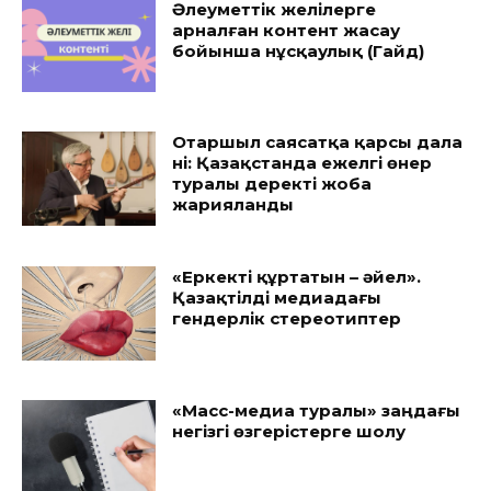
Әлеуметтік желілерге
арналған контент жасау
бойынша нұсқаулық (Гайд)
Отаршыл саясатқа қарсы дала
үні: Қазақстанда ежелгі өнер
туралы деректі жоба
жарияланды
«Еркекті құртатын – әйел».
Қазақтілді медиадағы
гендерлік стереотиптер
«Масс-медиа туралы» заңдағы
негізгі өзгерістерге шолу