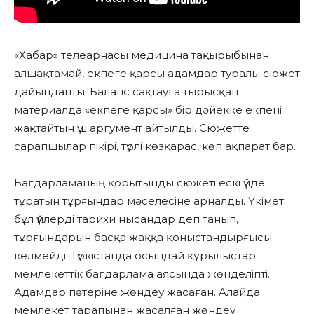
«Хабар» телеарнасы медицина тақырыбынан
алшақтамай, екпеге қарсы адамдар туралы сюжет
дайындапты. Баланс сақтауға тырысқан
материалда «екпеге қарсы» бір дәйекке екпені
жақтайтын үш аргумент айтылды. Сюжетте
сарапшылар пікірі, түрлі көзқарас, көп ақпарат бар.
Бағдарламаның қорытынды сюжеті ескі үйде
тұратын тұрғындар мәселесіне арналды. Үкімет
бұл үйлерді тарихи нысандар деп танып,
тұрғындарын басқа жаққа қоныстандырғысы
келмейді. Түркістанда осындай құрылыстар
мемлекеттік бағдарлама аясында жөнделіпті.
Адамдар пәтеріне жөндеу жасаған. Алайда
мемлекет тарапынан жасалған жөндеу