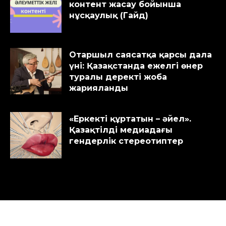
контент жасау бойынша
нұсқаулық (Гайд)
Отаршыл саясатқа қарсы дала
үні: Қазақстанда ежелгі өнер
туралы деректі жоба
жарияланды
«Еркекті құртатын – әйел».
Қазақтілді медиадағы
гендерлік стереотиптер