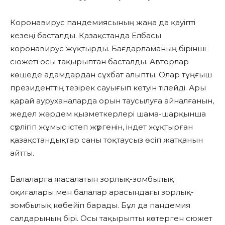
Коронавирус пандемиясының жаңа да қауіпті
кезеңі басталды. Қазақстанда Елбасы
коронавирус жұқтырды. Бағдарламаның бірінші
сюжеті осы тақырыптан басталды. Авторлар
көшеде адамдардан сұхбат алыпты. Олар тұңғыш
президенттің тезірек сауығып кетуін тілейді. Ары
қарай ауруханаларда орын таусылуға айналғанын,
жедел жәрдем қызметкерлері шама-шарқынша
сүрлігіп жұмыс істеп жүргенін, індет жұқтырған
қазақстандықтар саны тоқтаусыз өсіп жатқанын
айтты.
Балаларға жасалатын зорлық-зомбылық
оқиғалары мен балалар арасындағы зорлық-
зомбылық көбейіп барады. Бұл да пандемия
салдарының бірі. Осы тақырыпты көтерген сюжет