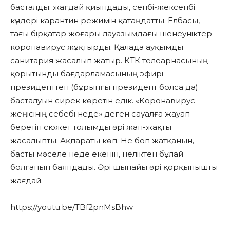
басталды: жағдай қиындады, сенбі-жексенбі
күндері карантин режимін қатаңдатты. Елбасы,
тағы бірқатар жоғары лауазымдағы шенеуніктер
коронавирус жұқтырды. Қалада ауқымды
санитария жасалып жатыр. КТК телеарнасының
қорытынды бағдарламасының эфирі
президенттен (бұрынғы президент болса да)
басталуын сирек көретін едік. «Коронавирус
жеңісінің себебі неде» деген сауалға жауап
беретін сюжет толымды әрі жан-жақты
жасалыпты. Ақпараты көп. Не боп жатқанын,
басты мәселе неде екенін, неліктен бұлай
болғанын баяндады. Әрі шынайы әрі қорқынышты
жағдай.
https://youtu.be/TBf2pnMsBhw