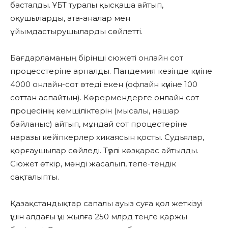
басталды. ҰБТ туралы қысқаша айтып,
оқушыларды, ата-аналар мен
ұйымдастырушыларды сөйлетті.
Бағдарламаның бірінші сюжеті онлайн сот
процесстеріне арналды. Пандемия кезінде күніне
4000 онлайн-сот өтеді екен (офлайн күніне 100
соттан аспайтын). Көрермендерге онлайн сот
процесінің кемшіліктерін (мысалы, нашар
байланыс) айтып, мұндай сот процестеріне
наразы кейіпкерлер хикаясын қосты. Судьялар,
қорғаушылар сөйледі. Түрлі көзқарас айтылды.
Сюжет өткір, мәнді жасалып, тепе-теңдік
сақталыпты.
Қазақстандықтар сапалы ауыз суға қол жеткізуі
үшін алдағы үш жылға 250 млрд теңге қаржы