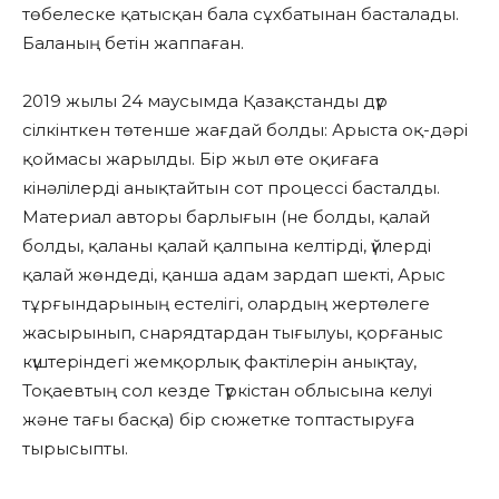
төбелеске қатысқан бала сұхбатынан басталады.
Баланың бетін жаппаған.
2019 жылы 24 маусымда Қазақстанды дүр
сілкінткен төтенше жағдай болды: Арыста оқ-дәрі
қоймасы жарылды. Бір жыл өте оқиғаға
кінәлілерді анықтайтын сот процессі басталды.
Материал авторы барлығын (не болды, қалай
болды, қаланы қалай қалпына келтірді, үйлерді
қалай жөндеді, қанша адам зардап шекті, Арыс
тұрғындарының естелігі, олардың жертөлеге
жасырынып, снарядтардан тығылуы, қорғаныс
күштеріндегі жемқорлық фактілерін анықтау,
Тоқаевтың сол кезде Түркістан облысына келуі
және тағы басқа) бір сюжетке топтастыруға
тырысыпты.