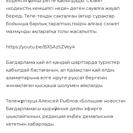
кодексін үшінші ретте қабылдады. Сюжет
«кодекстің кемшілігі неде» деген сауалға жауап
береді. Тепе-теңдік сақталған (өткір сұрақтар
бойынша барлық тараптың пікірін алған) сюжет
мазмұнды ақпаратқа толы жасалыпты.
https://youtu.be/BXSAzSZVey4
Бағдарлама қай ел қандай шарттарда туристер
қабылдай бастағанын, ал Қазақстан қай елдің
азаматтарына елге кіруге рұқсат бергенін
жинақтаған қысқаша шолумен аяқталды.
Тележүргізуші Алексей Рыблов «Большие новости»
бағдарламасы қыркүйекке дейін эфирге
шықпайтынын, редакция еңбек демалысына
кететінін хабарлады.