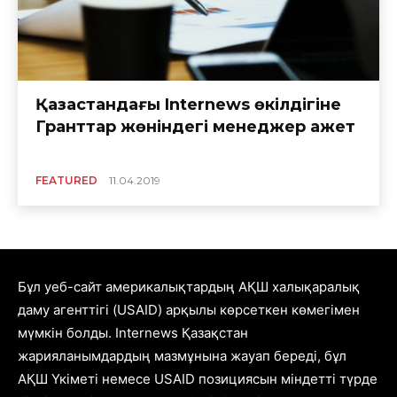
Қазақстандағы Internews өкілдігіне
Гранттар жөніндегі менеджер қажет
FEATURED
11.04.2019
Бұл уеб-сайт америкалықтардың АҚШ халықаралық
даму агенттігі (USAID) арқылы көрсеткен көмегімен
мүмкін болды. Internews Қазақстан
жарияланымдардың мазмұнына жауап береді, бұл
АҚШ Үкіметі немесе USAID позициясын міндетті түрде