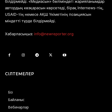
білдірмейді. «Медиасын» бөліміндегі жарияланымдар
автордың көзқарасын көрсетеді, бірақ Internews-тің,
USAID-тің немесе АҚШ Үкіметінің позициясын
міндетті түрде білдірмейді.
Хабарласыңыз:
info@newreporter.org
СІЛТЕМЕЛЕР
Біз
Байланыс
Вебинарлар