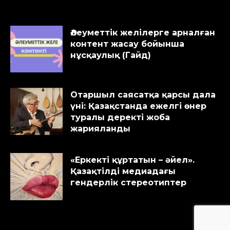
Әлеуметтік желілерге арналған
контент жасау бойынша
нұсқаулық (Гайд)
Отаршыл саясатқа қарсы дала
үні: Қазақстанда ежелгі өнер
туралы деректі жоба
жарияланды
«Еркекті құртатын – әйел».
Қазақтілді медиадағы
гендерлік стереотиптер