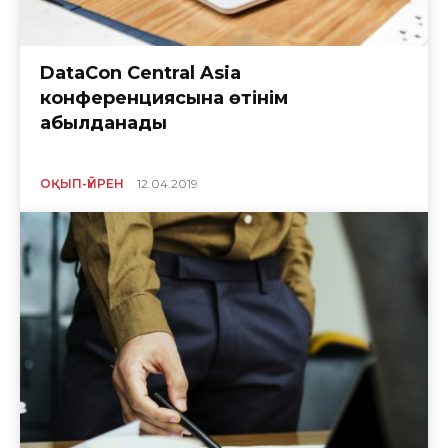
DataCon Central Asia
конференциясына өтінім
қабылданады
ОҚЫП-ҮЙРЕН
12.04.2019