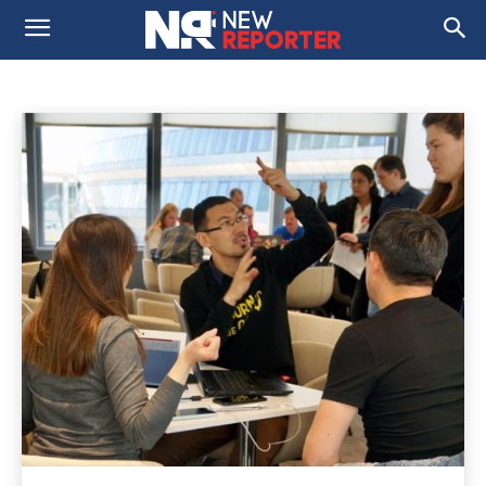
FEATURED
Домой
Featured