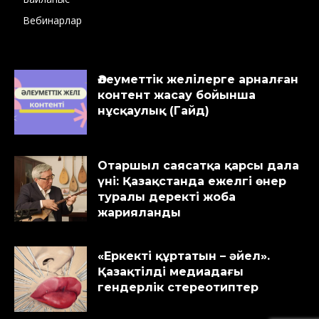
Вебинарлар
Әлеуметтік желілерге арналған
контент жасау бойынша
нұсқаулық (Гайд)
Отаршыл саясатқа қарсы дала
үні: Қазақстанда ежелгі өнер
туралы деректі жоба
жарияланды
«Еркекті құртатын – әйел».
Қазақтілді медиадағы
гендерлік стереотиптер