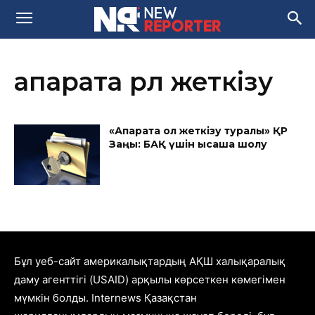
ақпаратқа қрл жеткізу
«Ақпаратқа қол жеткізу туралы» ҚР
Заңы: БАҚ үшін қысқаша шолу
Бұл уеб-сайт америкалықтардың АҚШ халықаралық
даму агенттігі (USAID) арқылы көрсеткен көмегімен
мүмкін болды. Internews Қазақстан