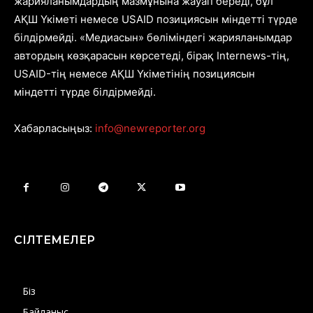
жарияланымдардың мазмұнына жауап береді, бұл
АҚШ Үкіметі немесе USAID позициясын міндетті түрде
білдірмейді. «Медиасын» бөліміндегі жарияланымдар
автордың көзқарасын көрсетеді, бірақ Internews-тің,
USAID-тің немесе АҚШ Үкіметінің позициясын
міндетті түрде білдірмейді.
Хабарласыңыз:
info@newreporter.org
СІЛТЕМЕЛЕР
Біз
Байланыс