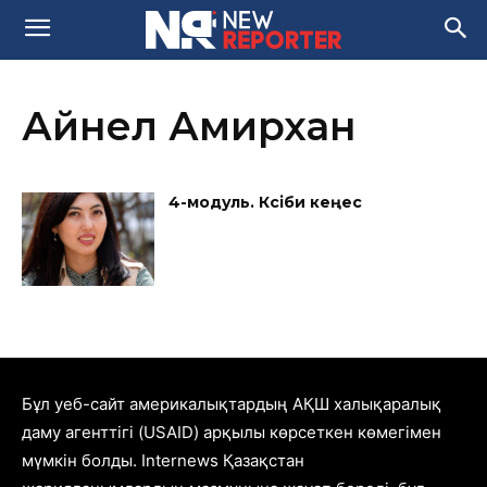
Айнел Амирхан
4-модуль. Кәсіби кеңес
Бұл уеб-сайт америкалықтардың АҚШ халықаралық
даму агенттігі (USAID) арқылы көрсеткен көмегімен
мүмкін болды. Internews Қазақстан