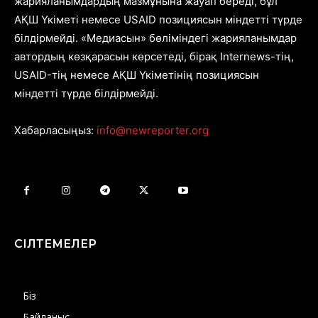
жарияланымдардың мазмұнына жауап береді, бұл
АҚШ Үкіметі немесе USAID позициясын міндетті түрде
білдірмейді. «Медиасын» бөліміндегі жарияланымдар
автордың көзқарасын көрсетеді, бірақ Internews-тің,
USAID-тің немесе АҚШ Үкіметінің позициясын
міндетті түрде білдірмейді.
Хабарласыңыз:
info@newreporter.org
СІЛТЕМЕЛЕР
Біз
Байланыс