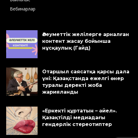
Вебинарлар
Әлеуметтік желілерге арналған
контент жасау бойынша
нұсқаулық (Гайд)
Отаршыл саясатқа қарсы дала
үні: Қазақстанда ежелгі өнер
туралы деректі жоба
жарияланды
«Еркекті құртатын – әйел».
Қазақтілді медиадағы
гендерлік стереотиптер