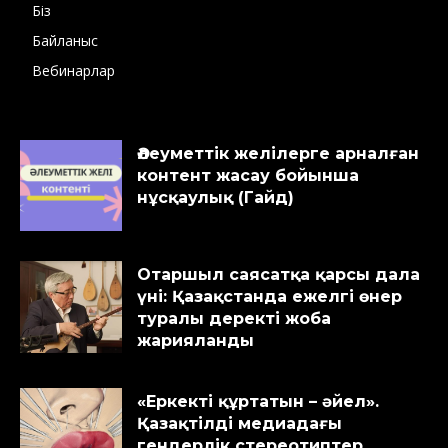
Біз
Байланыс
Вебинарлар
Әлеуметтік желілерге арналған
контент жасау бойынша
нұсқаулық (Гайд)
Отаршыл саясатқа қарсы дала
үні: Қазақстанда ежелгі өнер
туралы деректі жоба
жарияланды
«Еркекті құртатын – әйел».
Қазақтілді медиадағы
гендерлік стереотиптер