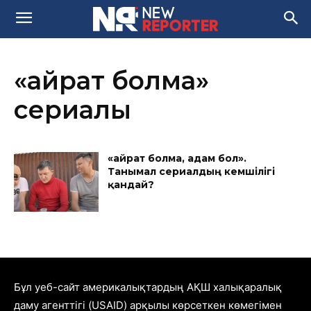
«Қайрат болма»
сериалы
«Қайрат болма, адам бол».
Танымал сериалдың кемшілігі
қандай?
Бұл уеб-сайт америкалықтардың АҚШ халықаралық
даму агенттігі (USAID) арқылы көрсеткен көмегімен