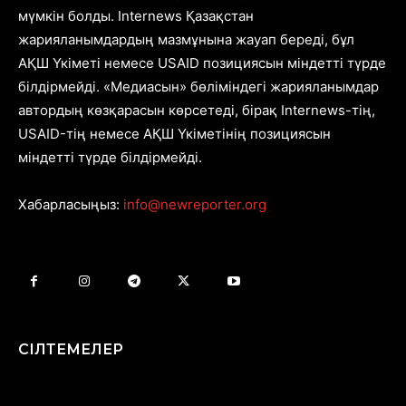
мүмкін болды. Internews Қазақстан
жарияланымдардың мазмұнына жауап береді, бұл
АҚШ Үкіметі немесе USAID позициясын міндетті түрде
білдірмейді. «Медиасын» бөліміндегі жарияланымдар
автордың көзқарасын көрсетеді, бірақ Internews-тің,
USAID-тің немесе АҚШ Үкіметінің позициясын
міндетті түрде білдірмейді.
Хабарласыңыз:
info@newreporter.org
СІЛТЕМЕЛЕР