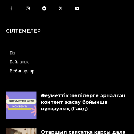
СІЛТЕМЕЛЕР
Біз
Байланыс
Вебинарлар
Әлеуметтік желілерге арналған
контент жасау бойынша
нұсқаулық (Гайд)
Отаршыл саясатқа қарсы дала