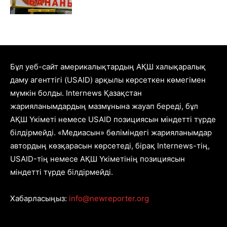
Бұл уеб-сайт америкалықтардың АҚШ халықаралық
даму агенттігі (USAID) арқылы көрсеткен көмегімен
мүмкін болды. Internews Қазақстан
жарияланымдардың мазмұнына жауап береді, бұл
АҚШ Үкіметі немесе USAID позициясын міндетті түрде
білдірмейді. «Медиасын» бөліміндегі жарияланымдар
автордың көзқарасын көрсетеді, бірақ Internews-тің,
USAID-тің немесе АҚШ Үкіметінің позициясын
міндетті түрде білдірмейді.
Хабарласыңыз:
info@newreporter.org