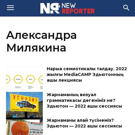
Александра
Милякина
Нарыққа семиотикалық талдау. 2022
жылғы MediaCAMP Эдьютонның
ашық лекциясы
Жарнаманың визуал
грамматикасы дегеніміз не?
Эдьютон — 2022 ашық сессиясы
Жарнаманы қалай түсінеміз?
Эдьютон — 2022 ашық сессиясы