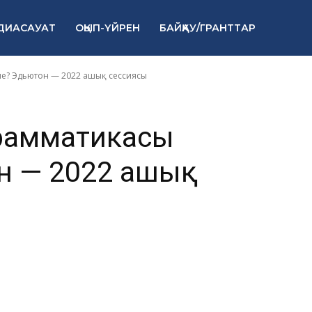
 дегеніміз не
ДИАСАУАТ
ОҚЫП-ҮЙРЕН
БАЙҚАУ/ГРАНТТАР
022 ашық сесс
не? Эдьютон — 2022 ашық сессиясы
грамматикасы
он — 2022 ашық