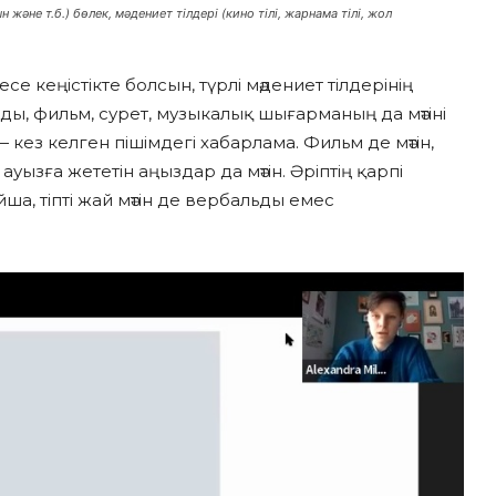
және т.б.) бөлек, мәдениет тілдері (кино тілі, жарнама тілі, жол
есе кеңістікте болсын, түрлі мәдениет тілдерінің
ды, фильм, сурет, музыкалық шығарманың да мәтіні
— кез келген пішімдегі хабарлама. Фильм де мәтін,
ауызға жететін аңыздар да мәтін. Әріптің қарпі
йша, тіпті жай мәтін де вербальды емес