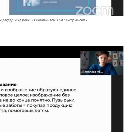
 дағдарысқа реакция кампаниясы. Бұл бекіту мысалы.