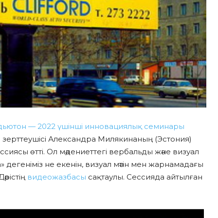
ьютон — 2022 үшінші инновациялық семинары
а зерттеушісі Александра Милякинаның (Эстония)
иясы өтті. Ол мәдениеттегі вербальды және визуал
 дегеніміз не екенін, визуал мәтін мен жарнамадағы
әрістің
видеожазбасы
сақтаулы. Сессияда айтылған