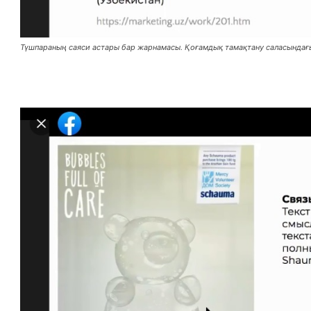
Түшпараның саяси астары бар жарнамасы. Қоғамдық тамақтану саласындағы