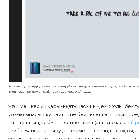
Huawei сұлуландыратын сүзгісінің (фильтрінің) жарнамасы. Ер адам Huawei 
сиқы әріптер каллиграфиялық әріптерге айнады.
Мәтін мен кескін қарым-қатынасының екі жолы: бекіту 
мән-мағынасын күшейтіп, не бейнеленгенін түсіндіреді
Шынтуайтында, бұл — деннотация (анықтамасын
бір
лейбл. Байланыстыру
дегеніміз — кескінде жоқ ойды
мен кескіннен жаңа мағына туады. Бұл — коннотация