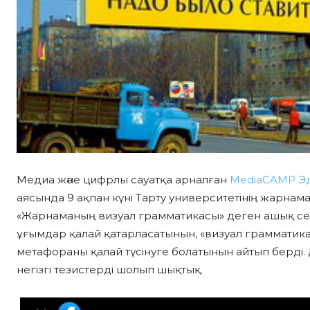
Медиа және цифрлы сауатқа арналған
MediaCAMP Эд
аясында 9 ақпан күні Тарту университетінің жарнам
«Жарнаманың визуал грамматикасы» деген ашық сесс
ұғымдар қалай қатарласатынын, «визуал грамматика»
метафораны қалай түсінуге болатынын айтып берді. Д
негізгі тезистерді шолып шықтық.