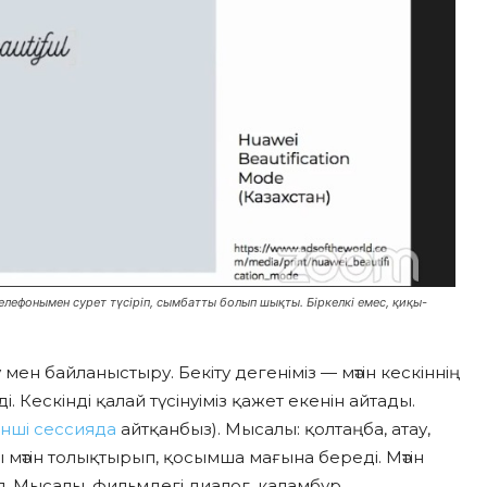
телефонымен сурет түсіріп, сымбатты болып шықты. Біркелкі емес, қиқы-
мен байланыстыру. Бекіту дегеніміз — мәтін кескіннің
. Кескінді қалай түсінуіміз қажет екенін айтады.
інші сессияда
айтқанбыз). Мысалы: қолтаңба, атау,
 мәтін толықтырып, қосымша мағына береді. Мәтін
. Мысалы, фильмдегі диалог, каламбур.