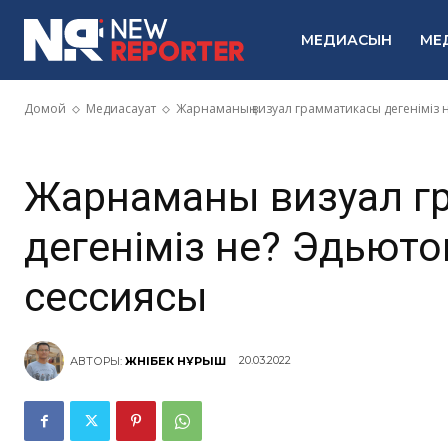
грамматикасы
МЕДИАСЫН
МЕ
Эдьютон — 2
Домой
Медиасауат
Жарнаманың визуал грамматикасы дегеніміз 
Жарнаманың визуал 
дегеніміз не? Эдьют
сессиясы
20.03.2022
АВТОРЫ:
ЖӘНІБЕК НҰРЫШ