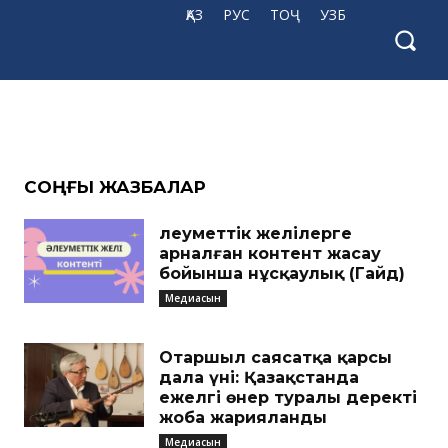
?
ҚАЗ
РУС
ТОҶ
УЗБ
иясы
CОҢҒЫ ЖАЗБАЛАР
Әлеуметтік желілерге
арналған контент жасау
бойынша нұсқаулық (Гайд)
Медиасын
Отаршыл саясатқа қарсы
дала үні: Қазақстанда
ежелгі өнер туралы деректі
жоба жарияланды
Медиасын