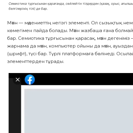
Семиотика тұрғысынан қарағанда, сөйлейтін тілдерден (қазақ, орыс, ағылшын 
белгілерінің тілі) де бар.
Мәтін — мәдениеттің негізгі элементі. Ол сызықтық нем
көмегімен пайда болады. Мәтін жазбаша ғана болмай
бар. Семиотика тұрғысынан қарасақ, мәтін дегеніміз 
жарнама да мәтін, компьютер ойыны да мәтін, ауыздан 
(шрифт), түсі бар. Түрлі платформаға бөлінеді. Осыла
элементтерден тұрады.