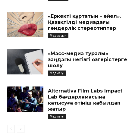
«Еркекті құртатын – әйел».
Қазақтілді медиадағы
гендерлік стереотиптер
Медиасын
«Масс-медиа туралы»
заңдағы негізгі өзгерістерге
шолу
Медиа үні
Alternativa Film Labs Impact
Lab бағдарламасына
қатысуға өтініш қабылдап
жатыр
Медиа үні