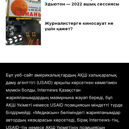
Эдьютон — 2022 ашық сессиясы
Журналистерге киносауат не
үшін қажет?
Бұл уеб-сайт америкалықтардың АҚШ халықаралық
даму агенттігі (USAID) арқылы көрсеткен көмегімен
мүмкін болды. Internews Қазақстан
жарияланымдардың мазмұнына жауап береді, бұл
АҚШ Үкіметі немесе USAID позициясын міндетті түрде
білдірмейді. «Медиасын» бөліміндегі жарияланымдар
автордың көзқарасын көрсетеді, бірақ Internews-тің,
USAID-тің немесе АҚШ Үкіметінің позициясын