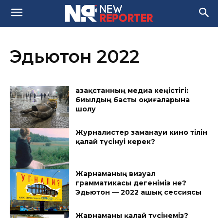
Эдьютон 2022
Қазақстанның медиа кеңістігі:
биылдың басты оқиғаларына
шолу
Журналистер заманауи кино тілін
қалай түсінуі керек?
Жарнаманың визуал
грамматикасы дегеніміз не?
Эдьютон — 2022 ашық сессиясы
Жарнаманы қалай түсінеміз?