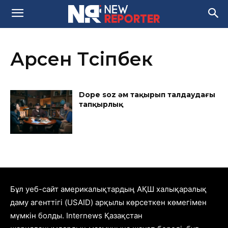
Арсен Түсіпбек
Dope soz һәм тақырып талдаудағы
тапқырлық
Бұл уеб-сайт америкалықтардың АҚШ халықаралық
даму агенттігі (USAID) арқылы көрсеткен көмегімен
мүмкін болды. Internews Қазақстан