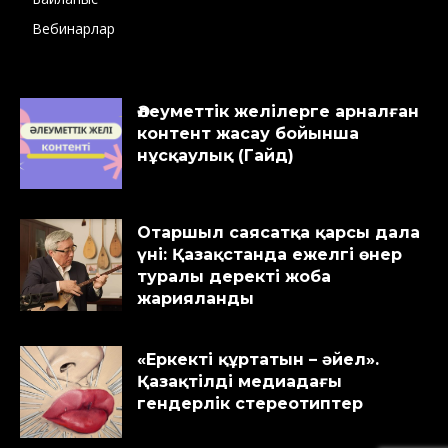
Вебинарлар
Әлеуметтік желілерге арналған
контент жасау бойынша
нұсқаулық (Гайд)
Отаршыл саясатқа қарсы дала
үні: Қазақстанда ежелгі өнер
туралы деректі жоба
жарияланды
«Еркекті құртатын – әйел».
Қазақтілді медиадағы
гендерлік стереотиптер