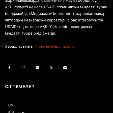
жарияланымдардың мазмұнына жауап береді, бұл
АҚШ Үкіметі немесе USAID позициясын міндетті түрде
білдірмейді. «Медиасын» бөліміндегі жарияланымдар
автордың көзқарасын көрсетеді, бірақ Internews-тің,
USAID-тің немесе АҚШ Үкіметінің позициясын
міндетті түрде білдірмейді.
Хабарласыңыз:
info@newreporter.org
СІЛТЕМЕЛЕР
Біз
Байланыс