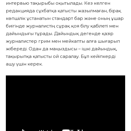
интервью тақырыбы оқытылады. Кез келген
редакцияда сұхбатқа қатысты жазылмаған, бірақ
көпшілік ұстанатын стандарт бар және оның ұшар
биігінде журналистің сұрақ қоя білу қабілеті мен
дайындығы тұрады. Дайындық дегенде қазір
журналистер грим мен мейкапты алға шығарып
жібереді. Одан да маңыздысы – ішкі дайындық,
тақырыпқа қатысты ой саралау. Бұл кейіпкерді
ашу үшін керек.