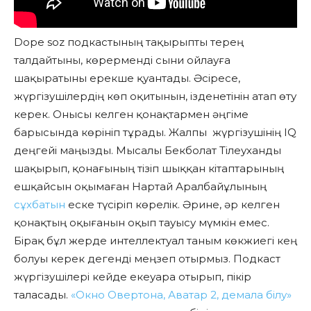
Dope soz подкастының тақырыпты терең
талдайтыны, көрерменді сыни ойлауға
шақыратыны ерекше қуантады. Әсіресе,
жүргізушілердің көп оқитынын, ізденетінін атап өту
керек. Онысы келген қонақтармен әңгіме
барысында көрініп тұрады. Жалпы жүргізушінің IQ
деңгейі маңызды. Мысалы Бекболат Тілеуханды
шақырып, қонағының тізіп шыққан кітаптарының
ешқайсын оқымаған Нартай Аралбайұлының
сұхбатын
еске түсіріп көрелік. Әрине, әр келген
қонақтың оқығанын оқып тауысу мүмкін емес.
Бірақ бұл жерде интеллектуал таным көкжиегі кең
болуы керек дегенді меңзеп отырмыз. Подкаст
жүргізушілері кейде екеуара отырып, пікір
таласады.
«Окно Овертона, Аватар 2, демала білу»