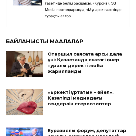
газетінде бөлім басшысы, «Курсив», 5Q
Media порталдарында, «Мұнара» газетінде
тұрақты автор.
БАЙЛАНЫСТЫ МАҚАЛАЛАР
Отаршыл саясатқа қарсы дала
үні: Қазақстанда ежелгі өнер
туралы деректі жоба
жарияланды
«Еркекті құртатын – әйел».
Қазақтілді медиадағы
гендерлік стереотиптер
Еуразиялық форум, депутаттар