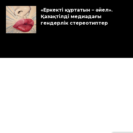
«Еркекті құртатын – әйел».
Қазақтілді медиадағы
гендерлік стереотиптер