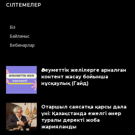
СІЛТЕМЕЛЕР
Біз
Байланыс
Вебинарлар
Әлеуметтік желілерге арналған
контент жасау бойынша
нұсқаулық (Гайд)
Отаршыл саясатқа қарсы дала
үні: Қазақстанда ежелгі өнер
туралы деректі жоба
жарияланды