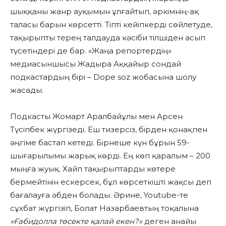
шыққаны жанр ауқымын ұлғайтып, әркімнің-ақ
таласы барын көрсетті. Тіпті кейіпкерді сөйлетуде,
тақырыпты терең талдауда кәсіби тілшіден асып
түсетіндері де бар. «Жаңа репортердің»
медиасыншысы Жадыра Аққайыр сондай
подкастардың бірі – Dope soz жобасына шолу
жасады.
Подкасты Жомарт Аралбайұлы мен Арсен
Түсіпбек жүргізеді. Еш тизерсіз, бірден қонақпен
әңгіме бастап кетеді. Бірнеше күн бұрын 59-
шығарылымы жарық көрді. Ең көп қаралым – 200
мыңға жуық. Хайп тақырыптарды көтере
бермейтінін ескерсек, бұл көрсеткішті жақсы деп
бағалауға әбден болады. Әрине, Youtube-те
сұхбат жүргізіп, Болат Назарбаевтың тоқалына
«Ғабидолла төсекте қалай екен?»
деген анайы