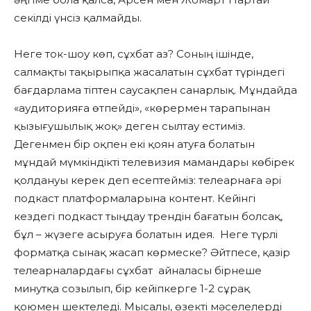
секілді үнсіз қалмайды.
Неге ток-шоу көп, сұхбат аз? Соның ішінде,
салмақты тақырыпқа жасалатын сұхбат түріндегі
бағдарлама тіптен саусақпен санарлық. Мұндайда
«аудиторияға өтпейді», «көрермен тарапынан
қызығушылық жоқ» деген сылтау естиміз.
Дегенмен бір оқпен екі қоян атуға болатын
мұндай мүмкіндікті телевизия мамандары көбірек
қолдануы керек деп есептейміз: телеарнаға әрі
подкаст платформаларына контент. Кейінгі
кездегі подкаст тыңдау трендін бағатын болсақ,
бұл – жүзеге асыруға болатын идея. Неге түрлі
форматқа сынақ жасап көрмеске? Әйтпесе, қазір
телеарналардағы сұхбат айналасы бірнеше
минутқа созылып, бір кейіпкерге 1-2 сұрақ
қоюмен шектеледі. Мысалы, өзекті мәселелерді