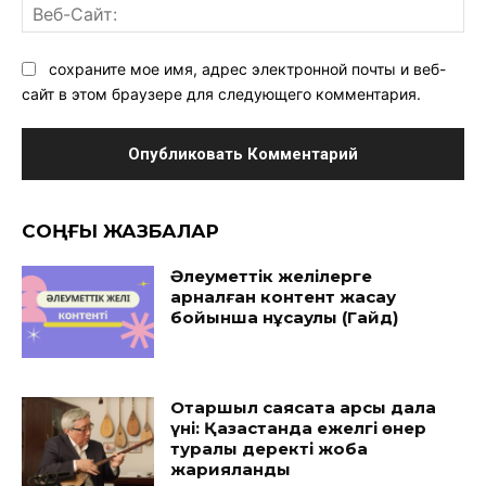
Ве
Са
сохраните мое имя, адрес электронной почты и веб-
сайт в этом браузере для следующего комментария.
CОҢҒЫ ЖАЗБАЛАР
Әлеуметтік желілерге
арналған контент жасау
бойынша нұсқаулық (Гайд)
Отаршыл саясатқа қарсы дала
үні: Қазақстанда ежелгі өнер
туралы деректі жоба
жарияланды