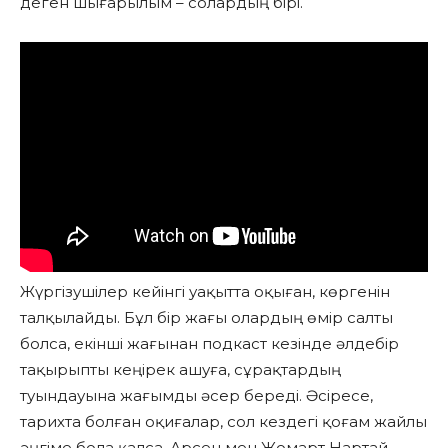
деген шығарылым – солардың бірі.
Жүргізушілер кейінгі уақытта оқыған, көргенін
талқылайды. Бұл бір жағы олардың өмір салты
болса, екінші жағынан подкаст кезінде әлдебір
тақырыпты кеңірек ашуға, сұрақтардың
туындауына жағымды әсер береді. Әсіресе,
тарихта болған оқиғалар, сол кездегі қоғам жайлы
әңгіме бола қалса, Арсен мен Жомарт Нартай