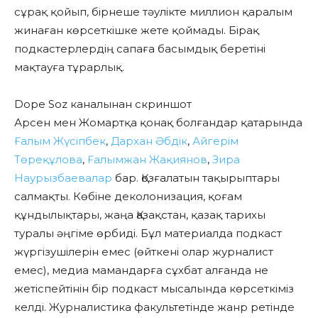
сұрақ қойып, бірнеше тәулікте миллион қаралым
жинаған көрсеткішке жете қоймады. Бірақ
подкастерлердің сапаға басымдық беретіні
мақтауға тұрарлық.
Dope Soz каналынан скриншот
Арсен мен Жомартқа қонақ болғандар қатарында
Ғалым Жүсіпбек
,
Дархан Әбдік
,
Айгерім
Төреқұлова
,
Ғалымжан Жақиянов
,
Зира
Наурызбаевалар
бар. Қозғалатын тақырыптары
салмақты. Көбіне деколонизация, қоғам
құндылықтары, жаңа Қазақстан, қазақ тарихы
туралы әңгіме өрбиді. Бұл материалда подкаст
жүргізушілерін емес (өйткені олар журналист
емес), медиа мамандарға сұхбат алғанда не
жетіспейтінін бір подкаст мысалында көрсеткіміз
келді. Журналистика факультетінде жанр ретінде