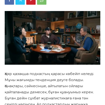
Қазір қазақша подкастың қарасы көбейіп келеді.
Мұны жағымды тенденция деуге болады.
Қонақтары, сәйкесінше, айтылатын ойлары
қайталанады демесек, бұған қуануымыз керек.
Бұған дейін сұхбат журналистикаға ғана тән
секілді көрінген. Ал подкастардың жарыққа