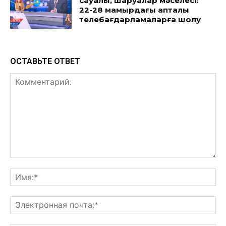
сауалы, шаруалар мәселесі:
22-28 мамырдағы апталық
телебағдарламаларға шолу
ОСТАВЬТЕ ОТВЕТ
Комментарий:
Им
Эл
поч