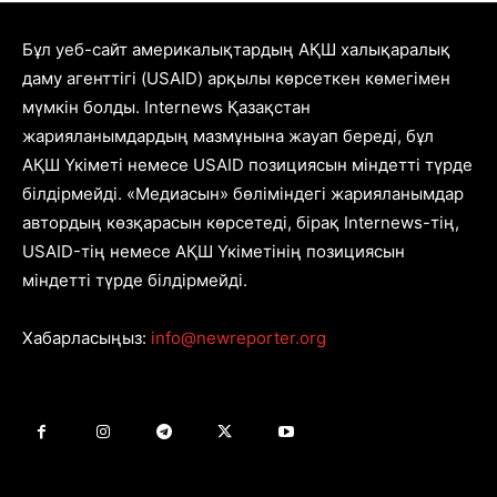
Бұл уеб-сайт америкалықтардың АҚШ халықаралық
даму агенттігі (USAID) арқылы көрсеткен көмегімен
мүмкін болды. Internews Қазақстан
жарияланымдардың мазмұнына жауап береді, бұл
АҚШ Үкіметі немесе USAID позициясын міндетті түрде
білдірмейді. «Медиасын» бөліміндегі жарияланымдар
автордың көзқарасын көрсетеді, бірақ Internews-тің,
USAID-тің немесе АҚШ Үкіметінің позициясын
міндетті түрде білдірмейді.
Хабарласыңыз:
info@newreporter.org