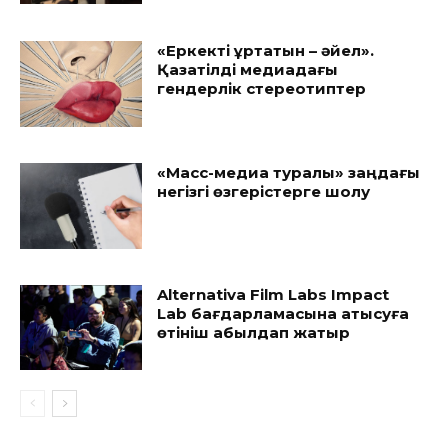
«Еркекті құртатын – әйел».
Қазақтілді медиадағы
гендерлік стереотиптер
«Масс-медиа туралы» заңдағы
негізгі өзгерістерге шолу
Alternativa Film Labs Impact
Lab бағдарламасына қатысуға
өтініш қабылдап жатыр