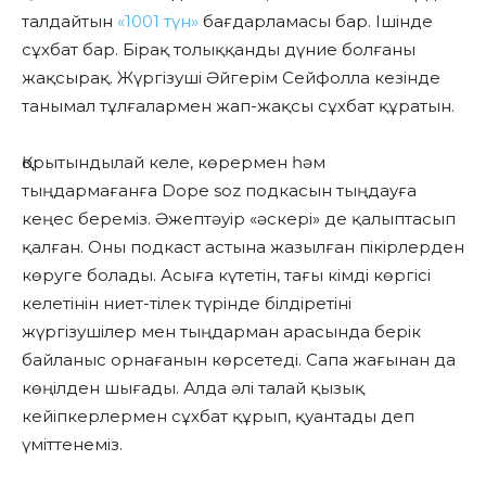
талдайтын
«1001 түн»
бағдарламасы бар. Ішінде
сұхбат бар. Бірақ толыққанды дүние болғаны
жақсырақ. Жүргізуші Әйгерім Сейфолла кезінде
танымал тұлғалармен жап-жақсы сұхбат құратын.
Қорытындылай келе, көрермен һәм
тыңдармағанға Dope soz подкасын тыңдауға
кеңес береміз. Әжептәуір «әскері» де қалыптасып
қалған. Оны подкаст астына жазылған пікірлерден
көруге болады. Асыға күтетін, тағы кімді көргісі
келетінін ниет-тілек түрінде білдіретіні
жүргізушілер мен тыңдарман арасында берік
байланыс орнағанын көрсетеді. Сапа жағынан да
көңілден шығады. Алда әлі талай қызық
кейіпкерлермен сұхбат құрып, қуантады деп
үміттенеміз.