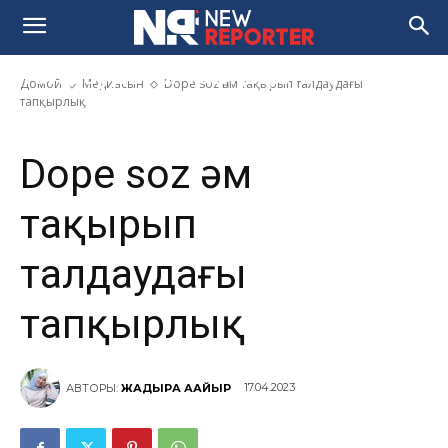
Dope soz һәм тақырып
талдаудағы тапқырлық
Домой
Медиасын
Dope soz һәм тақырып талдаудағы
тапқырлық
Dope soz һәм
тақырып
талдаудағы
тапқырлық
17.04.2023
АВТОРЫ:
ЖАДЫРА АҚҚАЙЫР