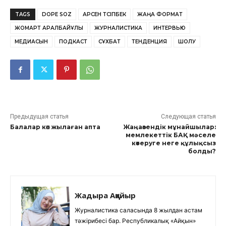
TAGS
DOPE SOZ
АРСЕН ТҮСІПБЕК
ЖАҢА ФОРМАТ
ЖОМАРТ АРАЛБАЙҰЛЫ
ЖУРНАЛИСТИКА
ИНТЕРВЬЮ
МЕДИАСЫН
ПОДКАСТ
СҰХБАТ
ТЕНДЕНЦИЯ
ШОЛУ
Предыдущая статья
Следующая статья
Балалар көп жылаған апта
Жаңаөзендік мұнайшылар:
мемлекеттік БАҚ мәселе
көтеруге неге құлықсыз
болды?
Жадыра Аққайыр
Журналистика саласында 8 жылдан астам
тәжірибесі бар. Республикалық «Айқын»