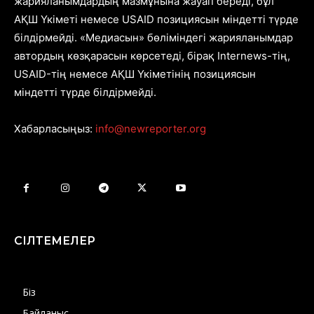
жарияланымдардың мазмұнына жауап береді, бұл
АҚШ Үкіметі немесе USAID позициясын міндетті түрде
білдірмейді. «Медиасын» бөліміндегі жарияланымдар
автордың көзқарасын көрсетеді, бірақ Internews-тің,
USAID-тің немесе АҚШ Үкіметінің позициясын
міндетті түрде білдірмейді.
Хабарласыңыз:
info@newreporter.org
СІЛТЕМЕЛЕР
Біз
Байланыс