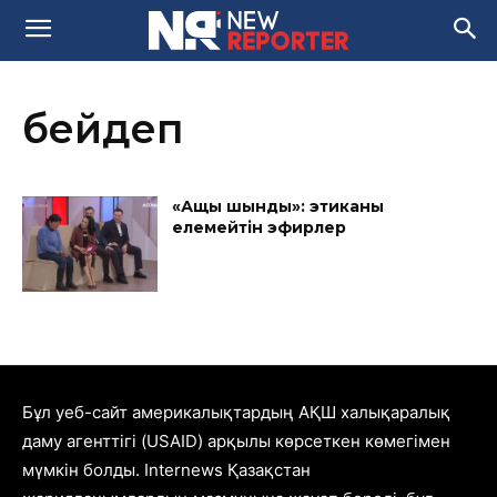
бейәдеп
«Ащы шындық»: этиканы
елемейтін эфирлер
Бұл уеб-сайт америкалықтардың АҚШ халықаралық
даму агенттігі (USAID) арқылы көрсеткен көмегімен
мүмкін болды. Internews Қазақстан