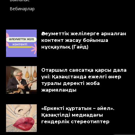
Вебинарлар
Әлеуметтік желілерге арналған
контент жасау бойынша
нұсқаулық (Гайд)
Отаршыл саясатқа қарсы дала
үні: Қазақстанда ежелгі өнер
туралы деректі жоба
жарияланды
«Еркекті құртатын – әйел».
Қазақтілді медиадағы
гендерлік стереотиптер