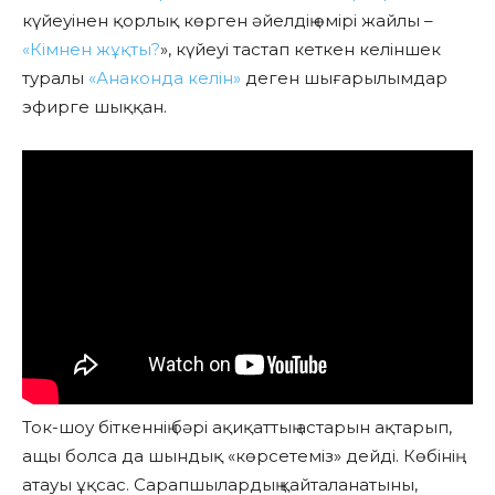
күйеуінен қорлық көрген әйелдің өмірі жайлы –
«Кімнен жұқты?
», күйеуі тастап кеткен келіншек
туралы
«Анаконда келін»
деген шығарылымдар
эфирге шыққан.
Ток-шоу біткеннің бәрі ақиқаттың астарын ақтарып,
ащы болса да шындық «көрсетеміз» дейді. Көбінің
атауы ұқсас. Сарапшылардың қайталанатыны,