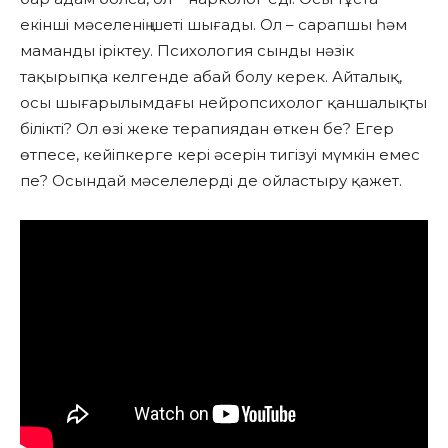
екінші мәселенің шеті шығады. Ол – сарапшы һәм
маманды іріктеу. Психология сынды нәзік
тақырыпқа келгенде абай болу керек. Айталық,
осы шығарылымдағы нейропсихолог қаншалықты
білікті? Ол өзі жеке терапиядан өткен бе? Егер
өтпесе, кейіпкерге кері әсерін тигізуі мүмкін емес
пе? Осындай мәселелерді де ойластыру қажет.