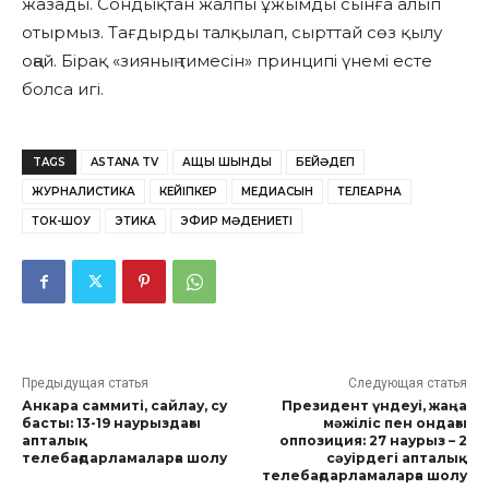
жазады. Сондықтан жалпы ұжымды сынға алып
отырмыз. Тағдырды талқылап, сырттай сөз қылу
оңай. Бірақ «зияның тимесін» принципі үнемі есте
болса игі.
TAGS
ASTANA TV
АЩЫ ШЫНДЫҚ
БЕЙӘДЕП
ЖУРНАЛИСТИКА
КЕЙІПКЕР
МЕДИАСЫН
ТЕЛЕАРНА
ТОК-ШОУ
ЭТИКА
ЭФИР МӘДЕНИЕТІ
Предыдущая статья
Следующая статья
Анкара саммиті, сайлау, су
Президент үндеуі, жаңа
басты: 13-19 наурыздағы
мәжіліс пен ондағы
апталық
оппозиция: 27 наурыз – 2
телебағдарламаларға шолу
сәуірдегі апталық
телебағдарламаларға шолу