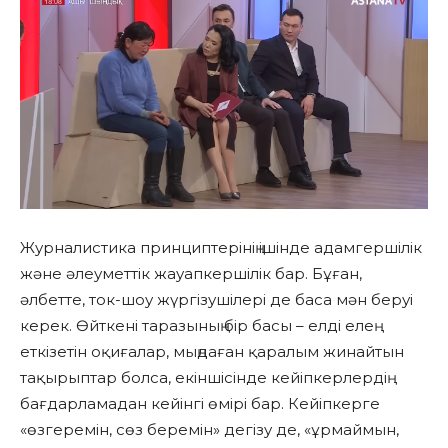
Журналистика принциптерінің ішінде адамгершілік
және әлеуметтік жауапкершілік бар. Бұған,
әлбетте, ток-шоу жүргізушілері де баса мән беруі
керек. Өйткені таразының бір басы – елді елең
еткізетін оқиғалар, мыңдаған қаралым жинайтын
тақырыптар болса, екіншісінде кейіпкерлердің
бағдарламадан кейінгі өмірі бар. Кейіпкерге
«өзгеремін, сөз беремін» дегізу де, «ұрмаймын,