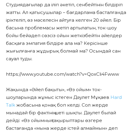
Студиядағылар да іліп әкетіп, сенбейтінін білдіріп
жатты. Ал қатысушылар – бағдарлама басталғанда
іріктеліп, өз мәселесін айтуға келген 20 әйел. Бір
басына проблемасы жетіп артылатын, ток-шоу
бойы бейәдеп сөзсіз ойын жеткізбейтін әйелдер
басқаға эмпатия білдіре ала ма? Керісінше
жығылғанға жұдырық болмай ма? Осындай сан
сауал туды.
https://www.youtube.com/watch?v=QoxCli4Fwww
Жақында «Әйел бақыты», «Өз ойым» ток-
шоуларында жұмыс істеген Дәулет Мұқаев
Hard
Talk
жобасына қонақ боп келді. Сол жерде
мынадай бір фактінің шеті шықты. Дәулет былай
дейді: «Өз ойымның тақырыптары өзгере
бастағанда «мына жерде істей алмаймын» деп