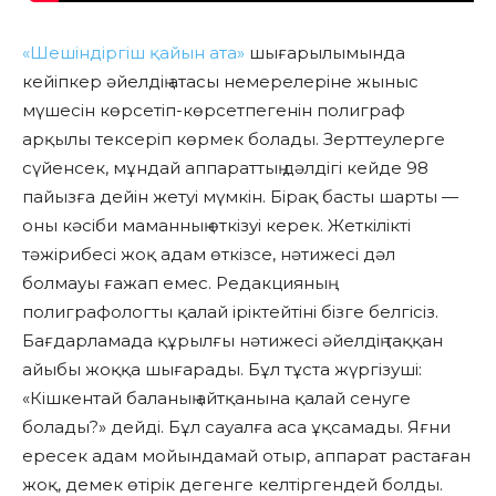
«Шешіндіргіш қайын ата»
шығарылымында
кейіпкер әйелдің атасы немерелеріне жыныс
мүшесін көрсетіп-көрсетпегенін полиграф
арқылы тексеріп көрмек болады. Зерттеулерге
сүйенсек, мұндай аппараттың дәлдігі кейде 98
пайызға дейін жетуі мүмкін. Бірақ басты шарты —
оны кәсіби маманның өткізуі керек. Жеткілікті
тәжірибесі жоқ адам өткізсе, нәтижесі дәл
болмауы ғажап емес. Редакцияның
полиграфологты қалай іріктейтіні бізге белгісіз.
Бағдарламада құрылғы нәтижесі әйелдің таққан
айыбы жоққа шығарады. Бұл тұста жүргізуші:
«Кішкентай баланың айтқанына қалай сенуге
болады?» дейді. Бұл сауалға аса ұқсамады. Яғни
ересек адам мойындамай отыр, аппарат растаған
жоқ, демек өтірік дегенге келтіргендей болды.