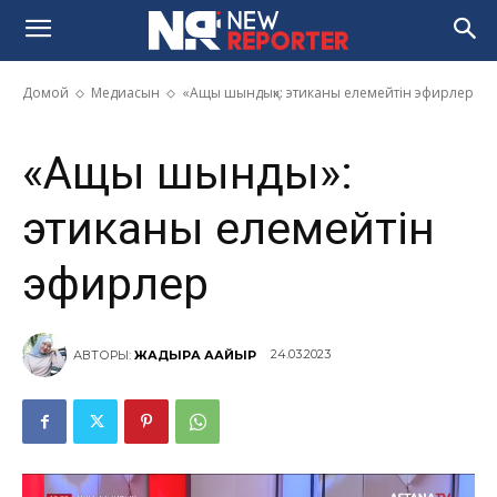
«Ащы шындық»: этиканы
елемейтін эфирлер
Домой
Медиасын
«Ащы шындық»: этиканы елемейтін эфирлер
«Ащы шындық»:
этиканы елемейтін
эфирлер
24.03.2023
АВТОРЫ:
ЖАДЫРА АҚҚАЙЫР