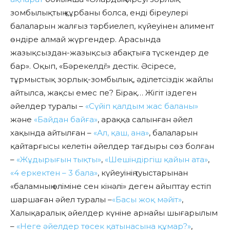
зомбылықтың құрбаны болса, енді біреулері
балаларын жалғыз тәрбиелеп, күйеуінен алимент
өндіре алмай жүргендер. Арасында
жазықсыздан-жазықсыз абақтыға түскендер де
бар». Оқып, «Бәрекелді!» дестік. Әсіресе,
тұрмыстық зорлық-зомбылық, әділетсіздік жайлы
айтылса, жақсы емес пе? Бірақ… Жігіт іздеген
әйелдер туралы –
«Сүйіп қалдым жас баланы»
және
«Байдан байға»
, араққа салынған әйел
хақында айтылған –
«Ал, қаш, ана»
, балаларын
қайтарғысы келетін әйелдер тағдыры сөз болған
–
«Жұдырығын тықты»
,
«Шешіндіргіш қайын ата»
,
«4 еркектен – 3 бала»
, күйеуінің туыстарынан
«баламның өліміне сен кінәлі» деген айыптау естіп
шаршаған әйел туралы –
«Басы жоқ мәйіт»
,
Халықаралық әйелдер күніне арнайы шығарылым
–
«Неге әйелдер төсек қатынасына құмар?»
,