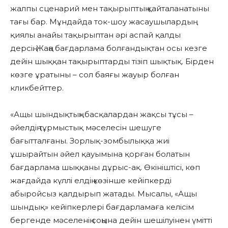
жалпы сценарий мен тақырыптың қайталанатыны
тағы бар. Мұндайда ток-шоу жасаушылардың
қиялы анайы тақырыптан әрі аспай қалды
дерсің. Жаңа бағдарлама болғандықтан осы кезге
дейін шыққан тақырыптарды тізіп шықтық. Бірден
көзге ұратыны – сол баяғы жауыр болған
кликбейттер.
«Ащы шындықтың» басқалардан жақсы тұсы –
әйелдің тұрмыстық мәселесін шешуге
бағытталғаны. Зорлық-зомбылыққа жиі
ұшырайтын әйел қауымына қорған болатын
бағдарлама шыққаны дұрыс-ақ. Өкініштісі, көп
жағдайда күллі елдің көзінше кейіпкерді
абыройсыз қалдырып жатады. Мысалы, «Ащы
шындық» кейіпкерлері бағдарламаға келісім
бергенде мәселенің соңына дейін шешілуінен үмітті