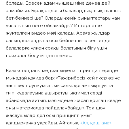
болады. Ересек адамның шешіміне дәнеңе дей
алмаймыз. Бірақ ондағы балалардың ашық-шашық
бет-бейнесі ше? Олардың кейін сыныптастарынан
ұялатынын неге ойламайды? Интернетке
жүктелген видео мәңгі қалады. Араға жылдар
салып, көз алдына осы бейне шыға келгенде
балаларға үлкен соққы болатынын білу үшін
психолог болу міндетті емес.
Қазақстандағы медианың негізгі принциптерінде
мынадай қағида бар: «Тәжірибесіз кейіпкер өзіне
зиян келтіруі мүмкін, мысалы, қоғамның ашуына
тиіп, қудалауына ұшыратуы ықтимал сөзді
абайсызда айтып, мәлімдеме жасап қойған кезде
оны материалда пайдаланбайды». Ток-шоу
жасаушылар дәл осы принципті ұмыт
қалдырғанға ұқсайды. Айталық,
«Ал, қаш, ана»