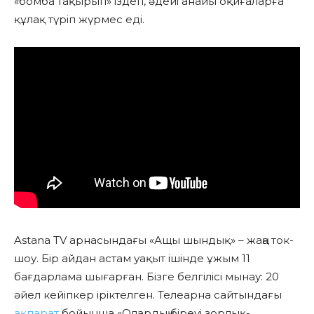
«бомба тақырып» іздеп, әдейі анайы оқиғаларға
құлақ түріп жүрмес еді.
Astana TV арнасындағы «Ащы шындық» – жаңа ток-
шоу. Бір айдан астам уақыт ішінде ұжым 11
бағдарлама шығарған. Бізге белгілісі мынау: 20
әйел кейіпкер іріктелген. Телеарна сайтындағы
ақпарат
бойынша «Олардың біреуі зорлық-