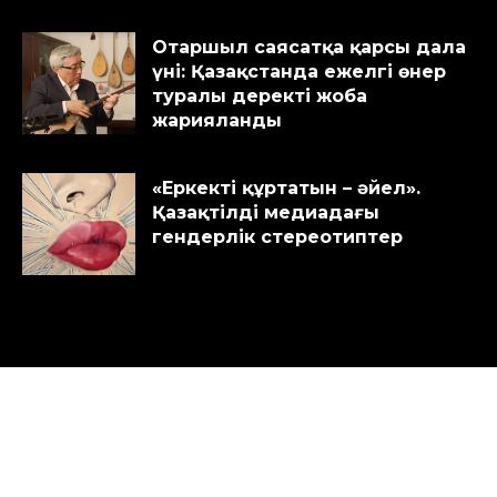
Отаршыл саясатқа қарсы дала
үні: Қазақстанда ежелгі өнер
туралы деректі жоба
жарияланды
«Еркекті құртатын – әйел».
Қазақтілді медиадағы
гендерлік стереотиптер