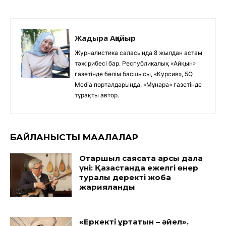
Жадыра Аққайыр
Журналистика саласында 8 жылдан астам
тәжірибесі бар. Республикалық «Айқын»
газетінде бөлім басшысы, «Курсив», 5Q
Media порталдарында, «Мұнара» газетінде
тұрақты автор.
БАЙЛАНЫСТЫ МАҚАЛАЛАР
Отаршыл саясатқа қарсы дала
үні: Қазақстанда ежелгі өнер
туралы деректі жоба
жарияланды
«Еркекті құртатын – әйел».