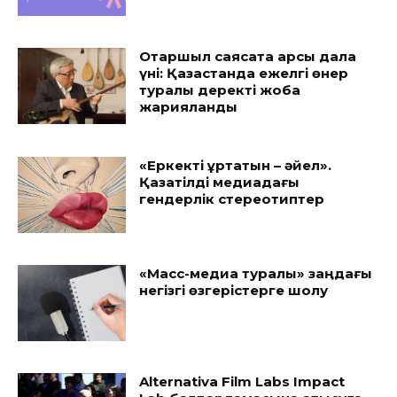
Отаршыл саясатқа қарсы дала
үні: Қазақстанда ежелгі өнер
туралы деректі жоба
жарияланды
«Еркекті құртатын – әйел».
Қазақтілді медиадағы
гендерлік стереотиптер
«Масс-медиа туралы» заңдағы
негізгі өзгерістерге шолу
Alternativa Film Labs Impact