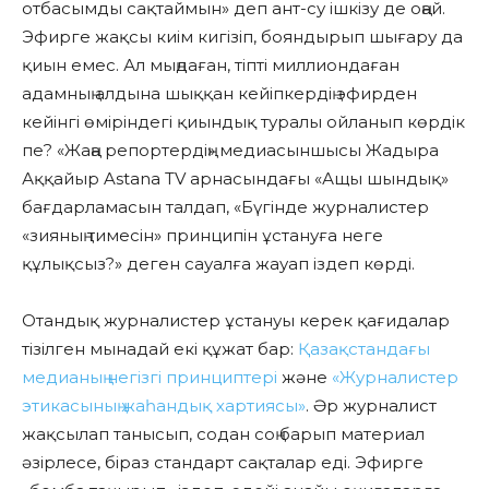
отбасымды сақтаймын» деп ант-су ішкізу де оңай.
Эфирге жақсы киім кигізіп, бояндырып шығару да
қиын емес. Ал мыңдаған, тіпті миллиондаған
адамның алдына шыққан кейіпкердің эфирден
кейінгі өміріндегі қиындық туралы ойланып көрдік
пе? «Жаңа репортердің» медиасыншысы Жадыра
Аққайыр Astana TV арнасындағы «Ащы шындық»
бағдарламасын талдап, «Бүгінде журналистер
«зияның тимесін» принципін ұстануға неге
құлықсыз?» деген сауалға жауап іздеп көрді.
Отандық журналистер ұстануы керек қағидалар
тізілген мынадай екі құжат бар:
Қазақстандағы
медианың негізгі принциптері
және
«Журналистер
этикасының жаһандық хартиясы»
. Әр журналист
жақсылап танысып, содан соң барып материал
әзірлесе, біраз стандарт сақталар еді. Эфирге