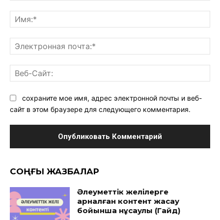
Комментарий:
Им
Эл
поч
Ве
Са
сохраните мое имя, адрес электронной почты и веб-
сайт в этом браузере для следующего комментария.
CОҢҒЫ ЖАЗБАЛАР
Әлеуметтік желілерге
арналған контент жасау
бойынша нұсқаулық (Гайд)