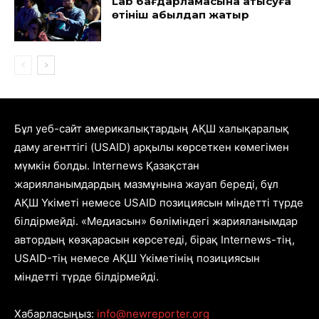
Lab бағдарламасына қатысуға
өтініш қабылдап жатыр
Бұл уеб-сайт америкалықтардың АҚШ халықаралық
даму агенттігі (USAID) арқылы көрсеткен көмегімен
мүмкін болды. Internews Қазақстан
жарияланымдардың мазмұнына жауап береді, бұл
АҚШ Үкіметі немесе USAID позициясын міндетті түрде
білдірмейді. «Медиасын» бөліміндегі жарияланымдар
автордың көзқарасын көрсетеді, бірақ Internews-тің,
USAID-тің немесе АҚШ Үкіметінің позициясын
міндетті түрде білдірмейді.
Хабарласыңыз:
info@newreporter.org