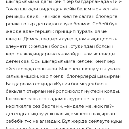
шығарылымындағы кейіпкер бағдарламада «Тик-
Токқа шыққан видеодан кейін балам мен келінім
ренжіді» дейді. Ренжісе, желіге салған блогерге
ренжіп отыр деп ақтап алуға болмас. Себебі бұл
жерде адамгершілік принципі туралы әңгіме
шықты. Демек, тағдыры ауыр адамның видеосын
әлеуметтік желіден болсын, студиядан болсын
көрген жақындарына ұнамайды, намыстанады
деген сөз. Осы шығарылымға келсек, кейіпкер
әйел араққа салынған. Мәселені шешу үшін ұжым
халық емшісін, көріпкелді, блогерлерді шақырған.
Бағдарлама соңында «Құпия бөлмеде» бәрін
бақылап отырған нейропсихолог нүктесін қояды.
Ішкілікке салынған адамның суретіне қарап
көріпкелге сөз бергенін, «емделе ме, жоқ па?»
дегенді анықтау үшін халық емшесін шақырған
себебін түсіне алмадық. Бұл жерде сөйлеуге құқы
бар адам болса, ол – нарколог еді. Осы тұста