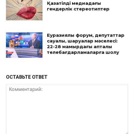
Қазақтілді медиадағы
гендерлік стереотиптер
Еуразиялық форум, депутаттар
сауалы, шаруалар мәселесі:
22-28 мамырдағы апталық
телебағдарламаларға шолу
ОСТАВЬТЕ ОТВЕТ