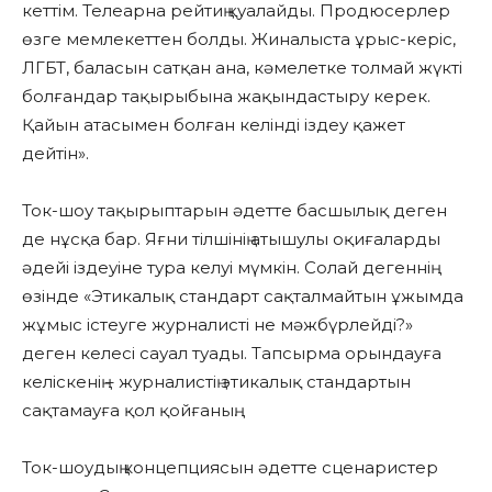
кеттім. Телеарна рейтиң қуалайды. Продюсерлер
өзге мемлекеттен болды. Жиналыста ұрыс-керіс,
ЛГБТ, баласын сатқан ана, кәмелетке толмай жүкті
болғандар тақырыбына жақындастыру керек.
Қайын атасымен болған келінді іздеу қажет
дейтін».
Ток-шоу тақырыптарын әдетте басшылық деген
де нұсқа бар. Яғни тілшінің атышулы оқиғаларды
әдейі іздеуіне тура келуі мүмкін. Солай дегеннің
өзінде «Этикалық стандарт сақталмайтын ұжымда
жұмыс істеуге журналисті не мәжбүрлейді?»
деген келесі сауал туады. Тапсырма орындауға
келіскенің – журналистің этикалық стандартын
сақтамауға қол қойғаның.
Ток-шоудың концепциясын әдетте сценаристер