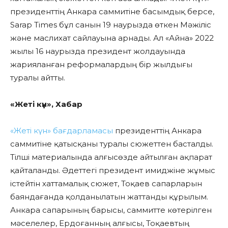
президенттің Анкара саммитіне басымдық берсе,
Sarap Times бұл санын 19 наурызда өткен Мәжіліс
және маслихат сайлауына арнады. Ал «Айна» 2022
жылы 16 наурызда президент жолдауында
жарияланған реформалардың бір жылдығы
туралы айтты.
«Жеті күн», Хабар
«Жеті күн» бағдарламасы
президенттің Анкара
саммитіне қатысқаны туралы сюжеттен басталды.
Тілші материалында алғысөзде айтылған ақпарат
қайталанды. Әдеттегі президент имиджіне жұмыс
істейтін хаттамалық сюжет, Тоқаев сапарларын
баяндағанда қолданылатын жаттанды құрылым.
Анкара сапарының барысы, саммитте көтерілген
мәселелер, Ердоғанның алғысы, Тоқаевтың