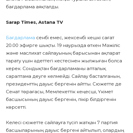
бағдарлама аяқталды.
Sarap Тimes, Astana TV
Бағдарлама
сенбі емес, жексенбі кешкі сағат
20.00 эфирге шықты. 19 наурызда өткен Мәжіліс
және маслихат сайлауының барысынан ақпарат
тарату үшін әдеттегі кестесінен жылжыған болса
керек. Сондықтан бағдарламаны апталық
сараптама деуге келмейді. Сайлау басталғанын,
президенттің дауыс бергенін айтты. Сюжетте де
Сенат төрағасы, Мемлекеттік кеңесші, Үкімет
басшысының дауыс бергенін, пікір білдіргенін
көрсетті.
Келесі сюжетте сайлауға түсіп жатқан 7 партия
басшыларының дауыс бергені айтылып, олардың