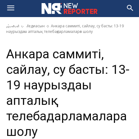
басты: 13-19 наурыздағы
апталық телебағдарламаларға
шолу
Домой
Медиасын
Анкара саммиті, сайлау, су басты: 13-19
наурыздағы апталық телебағдарламаларға шолу
Анкара саммиті,
сайлау, су басты: 13-
19 наурыздағы
апталық
телебағдарламаларға
шолу