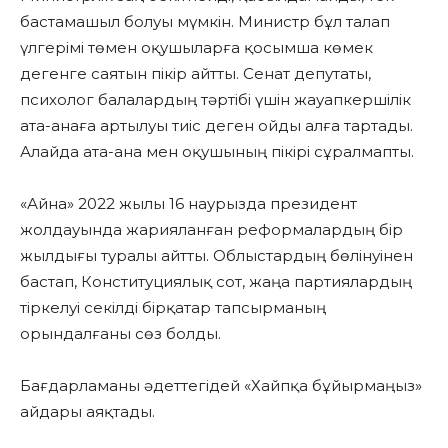
бастамашыл болуы мүмкін. Министр бұл талап
үлгерімі төмен оқушыларға қосымша көмек
дегенге саятын пікір айтты. Сенат депутаты,
психолог балалардың тәртібі үшін жауапкершілік
ата-анаға артылуы тиіс деген ойды алға тартады.
Алайда ата-ана мен оқушының пікірі сұралмапты.
«Айна» 2022 жылы 16 наурызда президент
жолдауында жарияланған реформалардың бір
жылдығы туралы айтты. Облыстардың бөлінуінен
бастап, Конституциялық сот, жаңа партиялардың
тіркелуі секілді бірқатар тапсырманың
орындалғаны сөз болды.
Бағдарламаны әдеттегідей «Хайпқа бұйырмаңыз»
айдары аяқтады.