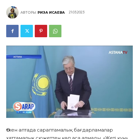
21.03.2023
АВТОРЫ:
РИЗА ИСАЕВА
Өткен аптада сараптамалық бағдарламалар
хаттамалық сюжеттен көп аса алмады. «Жеті күн»