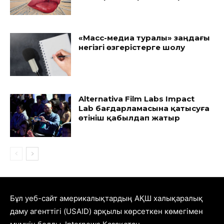
«Масс-медиа туралы» заңдағы
негізгі өзгерістерге шолу
Alternativa Film Labs Impact
Lab бағдарламасына қатысуға
өтініш қабылдап жатыр
Бұл уеб-сайт америкалықтардың АҚШ халықаралық
даму агенттігі (USAID) арқылы көрсеткен көмегімен