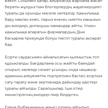
өзекті. Сонымен қатар, айырбасқа жарнама жасап
беретін жұлдыз һәм блогерлердің жауапкершілігі
туралы да орынды мәселе көтерілді. Қажылыққа
бару мақтан емес, парыз екенін, ниеттің маңызын
дін өкілдері, дінтанушы мамандар айтты. Үлкен
қажылыққа апаратын фирмалардың Діни
басқарма тіркеуінде болуы тиістігі туралы ақпарат
бар.
Есірткі саудасымен айналысатын қылмыстық топ
құрықталды. Бағдарлама осы жайтты баяндай
отырып, көлемді сюжет ұсынды, онда нашақор
адамның әлеуеметтік портретінен бастап, есірткіні
сату-тарату және зертханада дайындау әдістері
туралы айтылды. Сарапшылар, Ішкі істер
министрлігінің өкілдері пікір білдірген.
Елена Рыбакинаның жеңісі туралы айтылып,