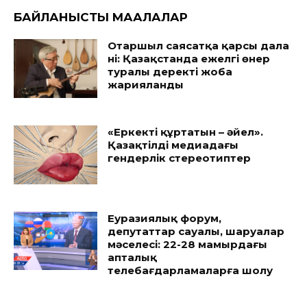
БАЙЛАНЫСТЫ МАҚАЛАЛАР
Отаршыл саясатқа қарсы дала
үні: Қазақстанда ежелгі өнер
туралы деректі жоба
жарияланды
«Еркекті құртатын – әйел».
Қазақтілді медиадағы
гендерлік стереотиптер
Еуразиялық форум,
депутаттар сауалы, шаруалар
мәселесі: 22-28 мамырдағы
апталық
телебағдарламаларға шолу