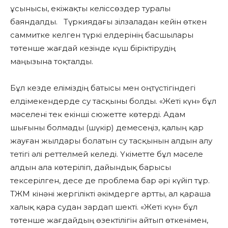
ұсынысы, екіжақты келіссөздер туралы
баяндалды. Түркиядағы зілзаладан кейін өткен
саммитке келген түркі елдерінің басшылары
төтенше жағдай кезінде күш біріктірудің
маңызына тоқталды.
Бұл кезде еліміздің батысы мен оңтүстігіндегі
елдімекендерде су тасқыны болды. «Жеті күн» бұл
мәселені тек екінші сюжетте көтерді. Адам
шығыны болмады (шүкір) демесеңіз, қалың қар
жауған жылдары болатын су тасқынын алдын алу
тетігі әлі реттелмей келеді. Үкіметте бұл мәселе
алдын ала көтеріліп, дайындық барысы
тексерілген, десе де проблема бар әрі күйіп тұр.
ТЖМ кінәні жергілікті әкімдерге артты, ал қараша
халық қара судан зардап шекті. «Жеті күн» бұл
төтенше жағдайдың өзектілігін айтып өткенімен,