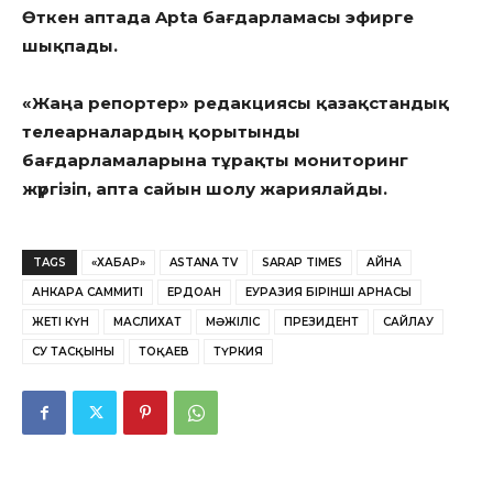
Өткен аптада Apta бағдарламасы эфирге
шықпады.
«Жаңа репортер» редакциясы қазақстандық
телеарналардың қорытынды
бағдарламаларына тұрақты мониторинг
жүргізіп, апта сайын шолу жариялайды.
TAGS
«ХАБАР»
ASTANA TV
SARAP TIMES
АЙНА
АНКАРА САММИТІ
ЕРДОҒАН
ЕУРАЗИЯ БІРІНШІ АРНАСЫ
ЖЕТІ КҮН
МАСЛИХАТ
МӘЖІЛІС
ПРЕЗИДЕНТ
САЙЛАУ
СУ ТАСҚЫНЫ
ТОҚАЕВ
ТҮРКИЯ