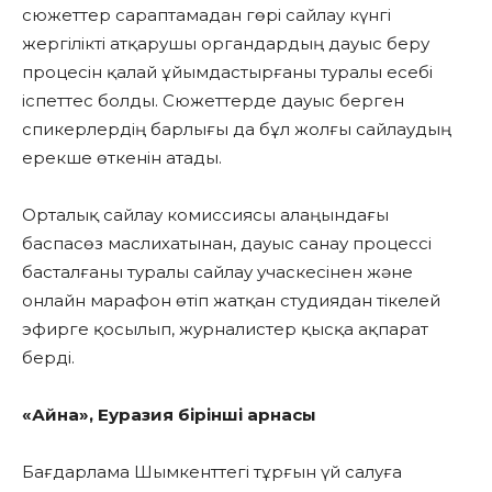
сюжеттер сараптамадан гөрі сайлау күнгі
жергілікті атқарушы органдардың дауыс беру
процесін қалай ұйымдастырғаны туралы есебі
іспеттес болды. Сюжеттерде дауыс берген
спикерлердің барлығы да бұл жолғы сайлаудың
ерекше өткенін атады.
Орталық сайлау комиссиясы алаңындағы
баспасөз маслихатынан, дауыс санау процессі
басталғаны туралы сайлау учаскесінен және
онлайн марафон өтіп жатқан студиядан тікелей
эфирге қосылып, журналистер қысқа ақпарат
берді.
«Айна», Еуразия бірінші арнасы
Бағдарлама Шымкенттегі тұрғын үй салуға