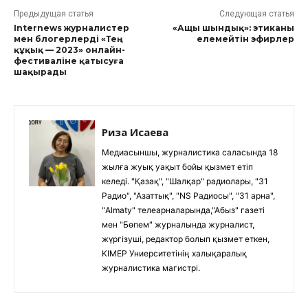
Предыдущая статья
Следующая статья
Internews журналистер
«Ащы шындық»: этиканы
мен блогерлерді «Тең
елемейтін эфирлер
құқық — 2023» онлайн-
фестиваліне қатысуға
шақырады
Риза Исаева
Медиасыншы, журналистика саласында 18
жылға жуық уақыт бойы қызмет етіп
келеді. "Қазақ", "Шалқар" радиолары, "31
Радио", "Азаттық", "NS Радиосы", "31 арна",
"Almaty" телеарналарында,"Абыз" газеті
мен "Бөпем" журналында журналист,
жүргізуші, редактор болып қызмет еткен,
KIMEP Униерситетінің халықаралық
журналистика магистрі.