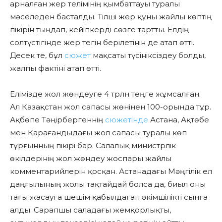
арналған жер телімінің қымбаттауы туралы
мәселеден басталды. Тілші жер құны жайлы көптің
пікірін тыңдап, кейіпкерді сөзге тартты. Елдің
солтүстігінде жер тегін берілетінін де атап өтті.
Десек те,
бұл
сюжет
мақсаты түсініксіздеу болды,
жалпы фактіні атап өтті.
Елімізде жол жөндеуге 4 трлн теңге жұмсалған.
Ал Қазақстан жол сапасы жөнінен 100-орында тұр.
Ақбөпе Тәңірбергеннің
сюжетінде
Астана, Ақтөбе
мен Қарағандыдағы жол сапасы туралы көп
тұрғынның пікірі бар. Салалық министрлік
өкілдерінің жол жөндеу жоспары жайлы
комментарийлерін қосқан. Астанадағы Мәңгілік ел
даңғылының жолы тақтайдай болса да, биыл оны
тағы жасауға шешім қабылдаған әкімшілікті сынға
алды. Сарапшы саладағы жемқорлықты,