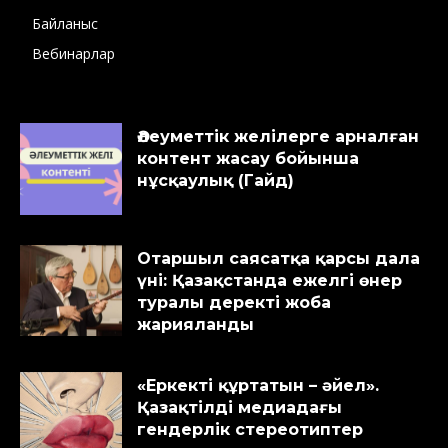
Байланыс
Вебинарлар
Әлеуметтік желілерге арналған
контент жасау бойынша
нұсқаулық (Гайд)
Отаршыл саясатқа қарсы дала
үні: Қазақстанда ежелгі өнер
туралы деректі жоба
жарияланды
«Еркекті құртатын – әйел».
Қазақтілді медиадағы
гендерлік стереотиптер