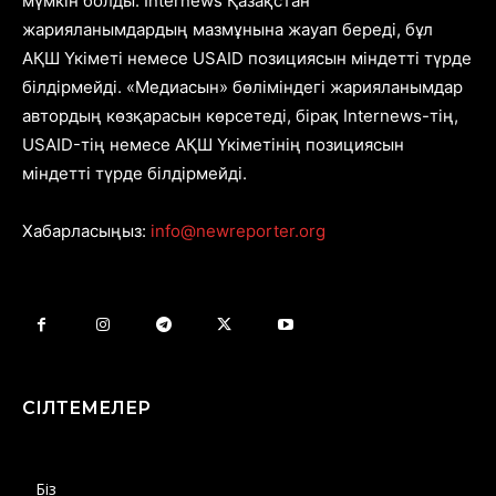
мүмкін болды. Internews Қазақстан
жарияланымдардың мазмұнына жауап береді, бұл
АҚШ Үкіметі немесе USAID позициясын міндетті түрде
білдірмейді. «Медиасын» бөліміндегі жарияланымдар
автордың көзқарасын көрсетеді, бірақ Internews-тің,
USAID-тің немесе АҚШ Үкіметінің позициясын
міндетті түрде білдірмейді.
Хабарласыңыз:
info@newreporter.org
СІЛТЕМЕЛЕР
Біз