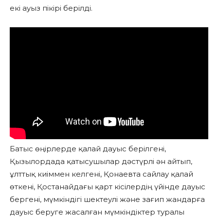
екі ауыз пікірі берілді.
Батыс өңірлерде қалай дауыс берілгені,
Қызылордада қатысушылар дәстүрлі ән айтып,
ұлттық киіммен келгені, Қонаевта сайлау қалай
өткені, Қостанайдағы қарт кісілердің үйінде дауыс
бергені, мүмкіндігі шектеулі және зағип жандарға
дауыс беруге жасалған мүмкіндіктер туралы