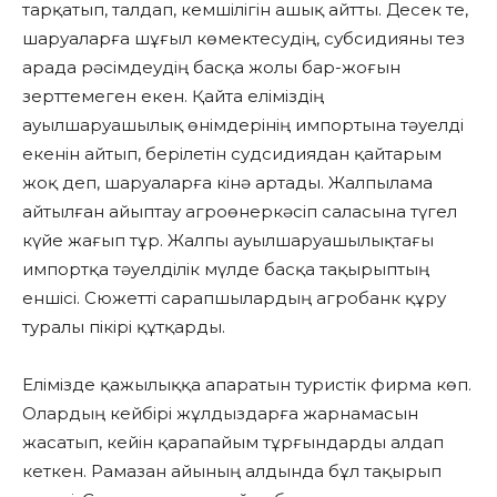
тарқатып, талдап, кемшілігін ашық айтты. Десек те,
шаруаларға шұғыл көмектесудің, субсидияны тез
арада рәсімдеудің басқа жолы бар-жоғын
зерттемеген екен. Қайта еліміздің
ауылшаруашылық өнімдерінің импортына тәуелді
екенін айтып, берілетін судсидиядан қайтарым
жоқ деп, шаруаларға кінә артады. Жалпылама
айтылған айыптау агроөнеркәсіп саласына түгел
күйе жағып тұр. Жалпы ауылшаруашылықтағы
импортқа тәуелділік мүлде басқа тақырыптың
еншісі. Сюжетті сарапшылардың агробанк құру
туралы пікірі құтқарды.
Елімізде қажылыққа апаратын туристік фирма көп.
Олардың кейбірі жұлдыздарға жарнамасын
жасатып, кейін қарапайым тұрғындарды алдап
кеткен. Рамазан айының алдында бұл тақырып