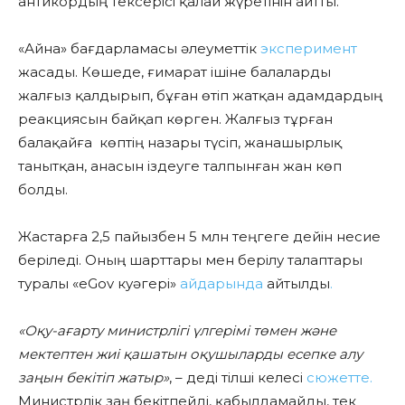
антикордың тексерісі қалай жүретінін айтты.
«Айна» бағдарламасы әлеуметтік
эксперимент
жасады. Көшеде, ғимарат ішіне балаларды
жалғыз қалдырып, бұған өтіп жатқан адамдардың
реакциясын байқап көрген. Жалғыз тұрған
балақайға көптің назары түсіп, жанашырлық
танытқан, анасын іздеуге талпынған
жан көп
болды.
Жастарға 2,5 пайызбен 5 млн теңгеге дейін несие
беріледі. Оның шарттары мен берілу талаптары
туралы «eGov куәгері»
айдарында
айтылды
.
«Оқу-ағарту министрлігі үлгерімі төмен және
мектептен жиі қашатын оқушыларды есепке алу
заңын бекітіп жатыр»
, – деді тілші келесі
сюжетте
.
Министрлік заң бекітпейді, қабылдамайды, тек