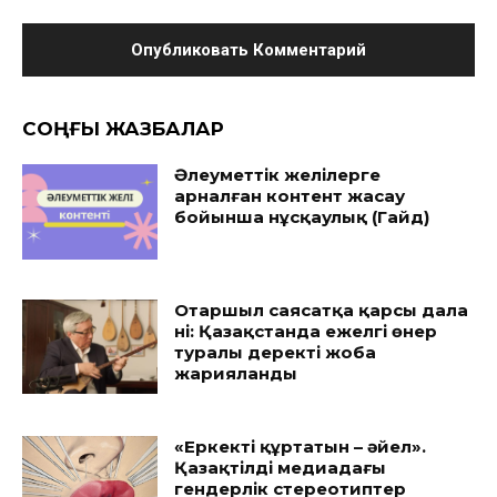
CОҢҒЫ ЖАЗБАЛАР
Әлеуметтік желілерге
арналған контент жасау
бойынша нұсқаулық (Гайд)
Отаршыл саясатқа қарсы дала
үні: Қазақстанда ежелгі өнер
туралы деректі жоба
жарияланды
«Еркекті құртатын – әйел».
Қазақтілді медиадағы
гендерлік стереотиптер