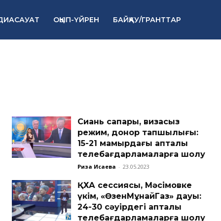
ДИАСАУАТ
ОҚЫП-ҮЙРЕН
БАЙҚАУ/ГРАНТТАР
Сиань сапары, визасыз
режим, донор тапшылығы:
15-21 мамырдағы апталық
телебағдарламаларға шолу
Риза Исаева
-
23.05.2023
ҚХА сессиясы, Мәсімовке
үкім, «ӨзенМұнайГаз» дауы:
24-30 сәуірдегі апталық
телебағдарламаларға шолу