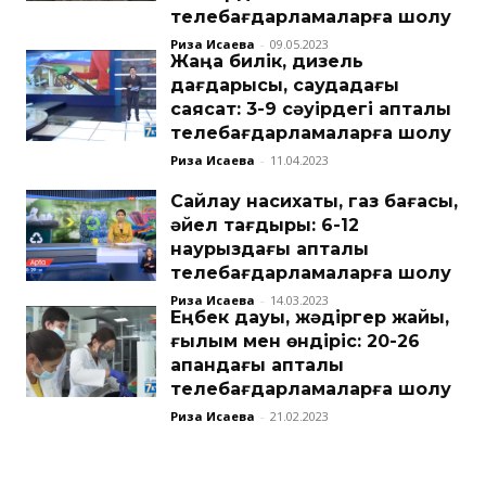
телебағдарламаларға шолу
Риза Исаева
-
09.05.2023
Жаңа билік, дизель
дағдарысы, саудадағы
саясат: 3-9 сәуірдегі апталық
телебағдарламаларға шолу
Риза Исаева
-
11.04.2023
Сайлау насихаты, газ бағасы,
әйел тағдыры: 6-12
наурыздағы апталық
телебағдарламаларға шолу
Риза Исаева
-
14.03.2023
Еңбек дауы, жәдіргер жайы,
ғылым мен өндіріс: 20-26
ақпандағы апталық
телебағдарламаларға шолу
Риза Исаева
-
21.02.2023