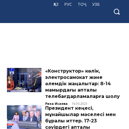
ҚАЗ
РУС
ТОҶ
УЗБ
«Конструктор» көлік,
электросамокат және
әлемдік жаңалықтар: 8-14
мамырдағы апталық
телебағдарламаларға шолу
Риза Исаева
-
16.05.2023
Президент кеңесі,
мұнайшылар мәселесі мен
бұралқы иттер. 17-23
сәуірдегі апталық