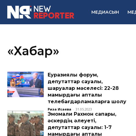
МЕДИАСЫН
МЕ
«Хабар»
Еуразиялық форум,
депутаттар сауалы,
шаруалар мәселесі: 22-28
мамырдағы апталық
телебағдарламаларға шолу
Риза Исаева
-
31.05.2023
Эмомали Рахмон сапары,
әскердің әлеуеті,
депутаттар сауалы: 1-7
мамырдағы апталық