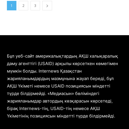
1
2
3
Бұл уеб-сайт америкалықтардың АҚШ халықаралық
даму агенттігі (USAID) арқылы көрсеткен көмегімен
мүмкін болды. Internews Қазақстан
жарияланымдардың мазмұнына жауап береді, бұл
АҚШ Үкіметі немесе USAID позициясын міндетті
түрде білдірмейді. «Медиасын» бөліміндегі
жарияланымдар автордың көзқарасын көрсетеді,
бірақ Internews-тің, USAID-тің немесе АҚШ
Үкіметінің позициясын міндетті түрде білдірмейді.