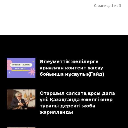
Страница 1 из 3
Әлеуметтік желілерге
арналған контент жасау
бойынша нұсқаулық (Гайд)
Отаршыл саясатқа қарсы дала
үні: Қазақстанда ежелгі өнер
туралы деректі жоба
жарияланды