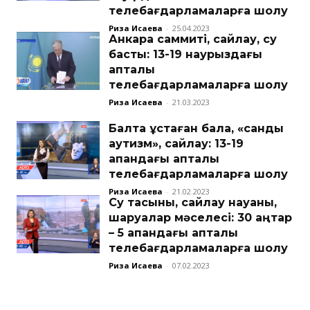
телебағдарламаларға шолу
Риза Исаева
-
25.04.2023
Анкара саммиті, сайлау, су
басты: 13-19 наурыздағы
апталық
телебағдарламаларға шолу
Риза Исаева
-
21.03.2023
Балта ұстаған бала, «сандық
аутизм», сайлау: 13-19
ақпандағы апталық
телебағдарламаларға шолу
Риза Исаева
-
21.02.2023
Су тасқыны, сайлау науқаны,
шаруалар мәселесі: 30 қаңтар
– 5 ақпандағы апталық
телебағдарламаларға шолу
Риза Исаева
-
07.02.2023