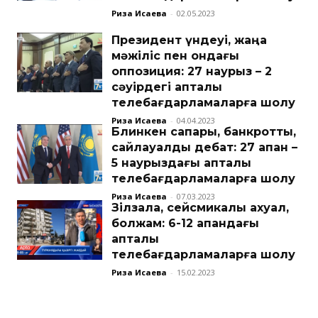
Риза Исаева
-
02.05.2023
Президент үндеуі, жаңа
мәжіліс пен ондағы
оппозиция: 27 наурыз – 2
сәуірдегі апталық
телебағдарламаларға шолу
Риза Исаева
-
04.04.2023
Блинкен сапары, банкроттық,
сайлауалды дебат: 27 ақпан –
5 наурыздағы апталық
телебағдарламаларға шолу
Риза Исаева
-
07.03.2023
Зілзала, сейсмикалық ахуал,
болжам: 6-12 ақпандағы
апталық
телебағдарламаларға шолу
Риза Исаева
-
15.02.2023