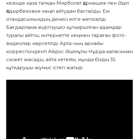
кезінде қаза тапқан Мирболат Құрмашев пен Әділ
Қадырбековке көңіл айтудан басталды. Екі
отандасымыздың денесі елге жеткізілді.
Бағдарлама жүргізушісі құтқарылған адамдар
туралы айтты, интернетте кеңінен тараған фото-
видеолар көрсетілді. Apta-ның арнайы
корреспонденті Айдос Әшімұлы Нұрда қаласынан
сюжет жасады, айта кетейік, мұнда біздің 35
құтқарушы жұмыс істеп жатыр.