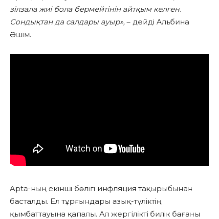
зілзала жиі бола бермейтінін айтқым келген.
Сондықтан да салдары ауыр»,
– дейді Альбина
Әшім.
Apta-ның екінші бөлігі инфляция тақырыбынан
басталды. Ел тұрғындары азық-түліктің
қымбаттауына қапалы. Ал жергілікті билік бағаны