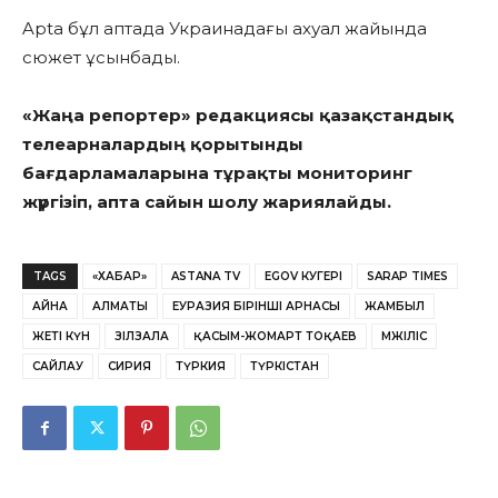
Apta бұл аптада Украинадағы ахуал жайында
сюжет ұсынбады.
«Жаңа репортер» редакциясы қазақстандық
телеарналардың қорытынды
бағдарламаларына тұрақты мониторинг
жүргізіп, апта сайын шолу жариялайды.
TAGS
«ХАБАР»
ASTANA TV
EGOV КУӘГЕРІ
SARAP TIMES
АЙНА
АЛМАТЫ
ЕУРАЗИЯ БІРІНШІ АРНАСЫ
ЖАМБЫЛ
ЖЕТІ КҮН
ЗІЛЗАЛА
ҚАСЫМ-ЖОМАРТ ТОҚАЕВ
МӘЖІЛІС
САЙЛАУ
СИРИЯ
ТҮРКИЯ
ТҮРКІСТАН