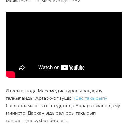
Мәжіліске – 119, маслихатқа – 3821.
Өткен аптада Массмедиа туралы заң қызу
талқыланды. Apta жүргізушісі
«Бас тақырып»
бағдарламасына сілтеді, онда Ақпарат және даму
министрі Дархан Қыдырәлі осы тақырып
төңірегінде сұхбат берген.