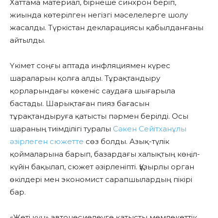
Хаттама материал, бірнеше синхрон беріп,
жиында көтерілген негізгі мәселелерге шолу
жасалды. Түркістан декларациясы қабылданғаны
айтылды.
Үкімет соңғы аптада инфляциямен күрес
шараларын қолға алды. Тұрақтандыру
қорларындағы көкеніс саудаға шығарыла
бастады. Шарықтаған пияз бағасын
тұрақтандыруға қатысты пәрмен берілді. Осы
шараның тиімділігі туралы
Сәкен Сейітханұлы
әзірлеген сюжетте
сөз болды. Азық-түлік
қоймаларына барып, базардағы халықтың көңіл-
күйін бақылап, сюжет әзірленіпті. Құзырлы орган
өкілдері мен экономист сарапшылардың пікірі
бар.
«Жеті күн» автонесиелеуге қатысты мемлекеттік