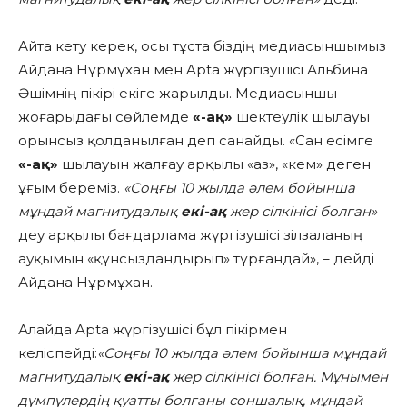
Айта кету керек, осы тұста біздің медиасыншымыз
Айдана Нұрмұхан мен Apta жүргізушісі Альбина
Әшімнің пікірі екіге жарылды. Медиасыншы
жоғарыдағы сөйлемде
«-ақ»
шектеулік шылауы
орынсыз қолданылған деп санайды. «Сан есімге
«-ақ»
шылауын жалғау арқылы «аз», «кем» деген
ұғым береміз.
«Соңғы 10 жылда әлем бойынша
мұндай магнитудалық
екі-ақ
жер сілкінісі болған»
деу арқылы бағдарлама жүргізушісі зілзаланың
ауқымын «құнсыздандырып» тұрғандай», – дейді
Айдана Нұрмұхан.
Алайда Apta жүргізушісі бұл пікірмен
келіспейді:
«Соңғы 10 жылда әлем бойынша мұндай
магнитудалық
екі-ақ
жер сілкінісі болған. Мұнымен
дүмпүлердің қуатты болғаны соншалық, мұндай