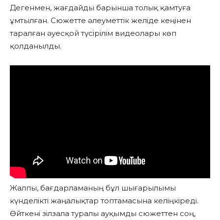
Дегенмен, жағдайды барынша толық қамтуға
ұмтылған. Сюжетте әлеуметтік желіде кеңінен
таралған әуесқой түсірілім видеолары көп
қолданылды.
Жалпы, бағдарламаның бұл шығарылымы
күнделікті жаңалықтар топтамасына келіңкіреді.
Өйткені зілзала туралы ауқымды сюжеттен соң,