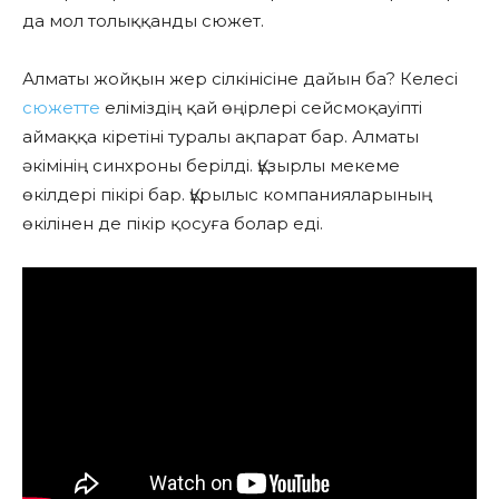
да мол толыққанды сюжет.
Алматы жойқын жер сілкінісіне дайын ба? Келесі
сюжетте
еліміздің қай өңірлері сейсмоқауіпті
аймаққа кіретіні туралы ақпарат бар. Алматы
әкімінің синхроны берілді. Құзырлы мекеме
өкілдері пікірі бар. Құрылыс компанияларының
өкілінен де пікір қосуға болар еді.