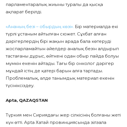
парламентаралық жиыны туралы да қысқа
ақпарат берілді.
«Ананың безі – обырдың көзі».
Бір материалда екі
түрлі ұстаным айтылған сюжет. Сұхбат алған
дәрігерлердің бірі жақын арада бала көтеруді
жоспарламайтын әйелдер аналық безін алдырып
тастағаны дұрыс, өйткені одан обыр пайда болуы
мүмкін екенін айтады. Тағы бір онколог дәрігер
мұндай істің де қатері барын алға тартады.
Проблемалық, әлде танымдық материал екенін
түсініксіздеу.
Apta, QAZAQSTAN
Түркия мен Сириядағы жер сілкісінің болғаны жеті
күн өтті. Apta Хатай провинциясында зілзала