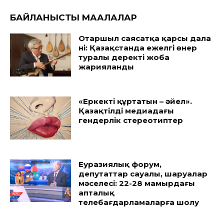
БАЙЛАНЫСТЫ МАҚАЛАЛАР
Отаршыл саясатқа қарсы дала
үні: Қазақстанда ежелгі өнер
туралы деректі жоба
жарияланды
«Еркекті құртатын – әйел».
Қазақтілді медиадағы
гендерлік стереотиптер
Еуразиялық форум,
депутаттар сауалы, шаруалар
мәселесі: 22-28 мамырдағы
апталық
телебағдарламаларға шолу