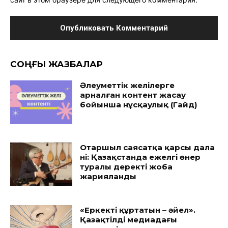
CОҢҒЫ ЖАЗБАЛАР
Әлеуметтік желілерге
арналған контент жасау
бойынша нұсқаулық (Гайд)
Отаршыл саясатқа қарсы дала
үні: Қазақстанда ежелгі өнер
туралы деректі жоба
жарияланды
«Еркекті құртатын – әйел».
Қазақтілді медиадағы