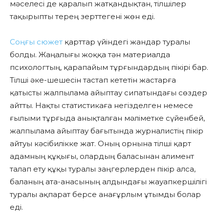
мәселесі де қаралып жатқандықтан, тілшілер
тақырыпты терең зерттегені жөн еді.
Соңғы сюжет
қарттар үйіндегі жандар туралы
болды. Жаңалығы жоққа тән материалда
психологтың, қарапайым тұрғындардың пікірі бар.
Тілші әке-шешесін тастап кететін жастарға
қатысты жалпылама айыптау сипатындағы сөздер
айтты. Нақты статистикаға негізделген немесе
ғылыми тұрғыда анықталған мәліметке сүйенбей,
жалпылама айыптау бағытында журналистің пікір
айтуы кәсібилікке жат. Оның орнына тілші қарт
адамның құқығы, олардың баласынан алимент
талап ету құқы туралы заңгерлерден пікір алса,
баланың ата-анасының алдындағы жауапкершілігі
туралы ақпарат берсе анағұрлым ұтымды болар
еді.