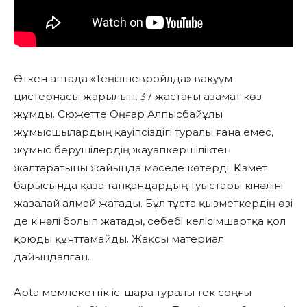
Өткен аптада «Теңізшевройлда» вакуум
цистернасы жарылып, 37 жастағы азамат көз
жұмды. Сюжетте Оңғар Алпысбайұлы
жұмысшылардың қауіпсіздігі туралы ғана емес,
жұмыс берушілердің жауапкершіліктен
жалтаратыны жайында мәселе көтерді. Қызмет
барысында қаза тапқандардың туыстары кінәліні
жазалай алмай жатады. Бұл тұста қызметкердің өзі
де кінәлі болып жатады, себебі келісімшартқа қол
қоюды құнттамайды. Жақсы материал
дайындалған.
Apta мемлекеттік іс-шара туралы тек соңғы