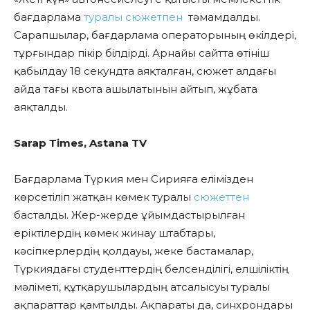
бағдарлама
туралы сюжетпен
тәмамдалды.
Сарапшылар, бағдарлама операторының өкілдері,
тұрғындар пікір білдірді. Арнайы сайтта өтініш
қабылдау 18 секундта аяқталған, сюжет алдағы
айда тағы квота ашылатынын айтып, жұбата
аяқталды.
Sarap Тimes, Astana TV
Бағдарлама Түркия мен Сирияға елімізден
көрсетіліп жатқан көмек туралы
сюжеттен
басталды. Жер-жерде ұйымдастырылған
еріктілердің көмек жинау штабтары,
кәсіпкерлердің қолдауы, жеке бастамалар,
Түркиядағы студенттердің белсенділігі, елшіліктің
мәліметі, құтқарушылардың атсалысуы туралы
ақпараттар қамтылды. Ақпараты да, синхрондары