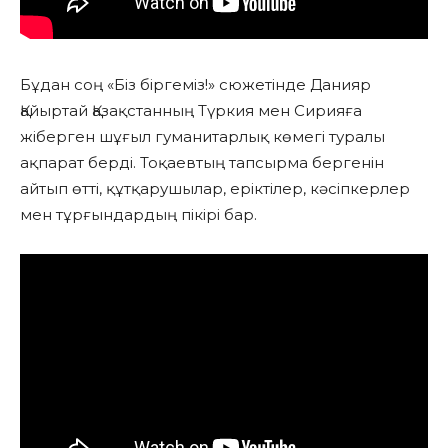
Бұдан соң «Біз біргеміз!» сюжетінде Данияр
Қайыртай Қазақстанның Түркия мен Сирияға
жіберген шұғыл гуманитарлық көмегі туралы
ақпарат берді. Тоқаевтың тапсырма бергенін
айтып өтті, құтқарушылар, еріктілер, кәсіпкерлер
мен тұрғындардың пікірі бар.