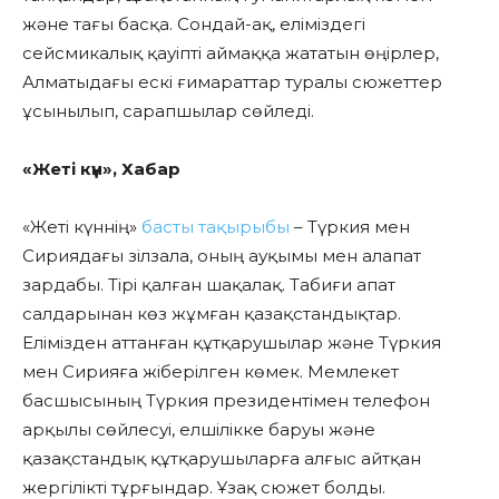
және тағы басқа. Сондай-ақ, еліміздегі
сейсмикалық қауіпті аймаққа жататын өңірлер,
Алматыдағы ескі ғимараттар туралы сюжеттер
ұсынылып, сарапшылар сөйледі.
«Жеті күн», Хабар
«Жеті күннің»
басты тақырыбы
– Түркия мен
Сириядағы зілзала, оның ауқымы мен алапат
зардабы. Тірі қалған шақалақ. Табиғи апат
салдарынан көз жұмған қазақстандықтар.
Елімізден аттанған құтқарушылар және Түркия
мен Сирияға жіберілген көмек. Мемлекет
басшысының Түркия президентімен телефон
арқылы сөйлесуі, елшілікке баруы және
қазақстандық құтқарушыларға алғыс айтқан
жергілікті тұрғындар. Ұзақ сюжет болды.