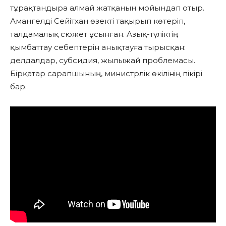
тұрақтандыра алмай жатқанын мойындап отыр.
Амангелді Сейітхан өзекті тақырып көтеріп,
талдамалық сюжет ұсынған. Азық-түліктің
қымбаттау себептерін анықтауға тырысқан:
делдалдар, субсидия, жылыжай проблемасы.
Бірқатар сарапшының, министрлік өкілінің пікірі
бар.