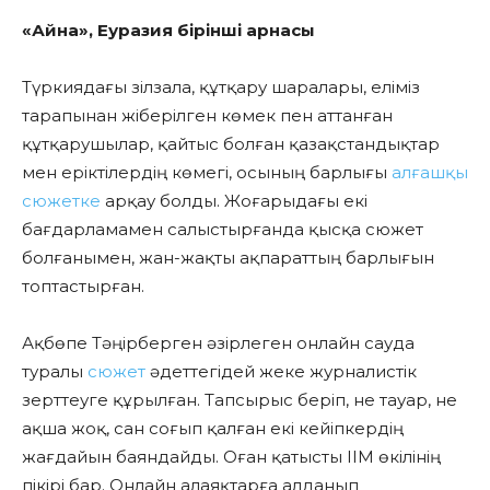
«Айна», Еуразия бірінші арнасы
Түркиядағы зілзала, құтқару шаралары, еліміз
тарапынан жіберілген көмек пен аттанған
құтқарушылар, қайтыс болған қазақстандықтар
мен еріктілердің көмегі, осының барлығы
алғашқы
сюжетке
арқау болды. Жоғарыдағы екі
бағдарламамен салыстырғанда қысқа сюжет
болғанымен, жан-жақты ақпараттың барлығын
топтастырған.
Ақбөпе Тәңірберген әзірлеген онлайн сауда
туралы
сюжет
әдеттегідей жеке журналистік
зерттеуге құрылған. Тапсырыс беріп, не тауар, не
ақша жоқ, сан соғып қалған екі кейіпкердің
жағдайын баяндайды. Оған қатысты ІІМ өкілінің
пікірі бар. Онлайн алаяқтарға алданып