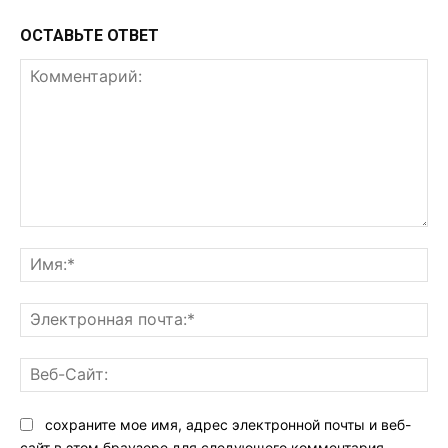
ОСТАВЬТЕ ОТВЕТ
Комментарий:
Им
Эл
поч
Ве
Са
сохраните мое имя, адрес электронной почты и веб-
сайт в этом браузере для следующего комментария.