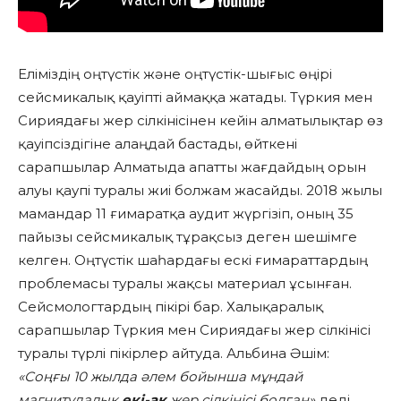
Еліміздің оңтүстік және оңтүстік-шығыс өңірі
сейсмикалық қауіпті аймаққа жатады. Түркия мен
Сириядағы жер сілкінісінен кейін алматылықтар өз
қауіпсіздігіне алаңдай бастады, өйткені
сарапшылар Алматыда апатты жағдайдың орын
алуы қаупі туралы жиі болжам жасайды. 2018 жылы
мамандар 11 ғимаратқа аудит жүргізіп, оның 35
пайызы сейсмикалық тұрақсыз деген шешімге
келген. Оңтүстік шаһардағы ескі ғимараттардың
проблемасы туралы жақсы материал ұсынған.
Сейсмологтардың пікірі бар. Халықаралық
сарапшылар Түркия мен Сириядағы жер сілкінісі
туралы түрлі пікірлер айтуда. Альбина Әшім:
«Соңғы 10 жылда әлем бойынша мұндай
магнитудалық
екі-ақ
жер сілкінісі болған»
деді.