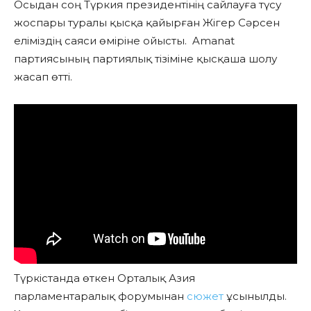
Осыдан соң Түркия президентінің сайлауға түсу
жоспары туралы қысқа қайырған Жігер Сәрсен
еліміздің саяси өміріне ойысты. Amanat
партиясының партиялық тізіміне қысқаша шолу
жасап өтті.
Түркістанда өткен Орталық Азия
парламентаралық форумынан
сюжет
ұсынылды.