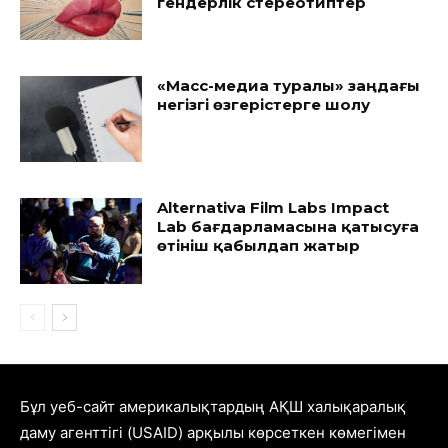
гендерлік стереотиптер
«Масс-медиа туралы» заңдағы
негізгі өзгерістерге шолу
Alternativa Film Labs Impact
Lab бағдарламасына қатысуға
өтініш қабылдап жатыр
Бұл уеб-сайт америкалықтардың АҚШ халықаралық
даму агенттігі (USAID) арқылы көрсеткен көмегімен