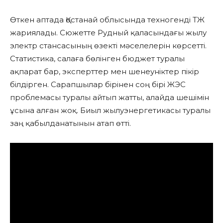
Өткен аптада Қостанай облысында техногенді ТЖ
жариялады. Сюжетте Рудный қаласындағы жылу
электр стансасының өзекті мәселелерін көрсетті.
Статистика, салаға бөлінген бюджет туралы
ақпарат бар, эксперттер мен шенеуніктер пікір
білдірген. Сарапшылар бірінен соң бірі ЖЭС
проблемасы туралы айтып жатты, алайда шешімін
ұсына алған жоқ. Биыл жылуэнергетикасы туралы
заң қабылданатынын атап өтті.