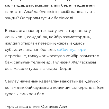
қалғандардың ақысын алып беретін адаммен
тілдесіпті. Алайда бұл кісінің кәсібі қаншалықты
заңды? Ол туралы түсінік берілмеді.
Балаларға паспорт жасату құнын арзандату
ұсынылды, сондай-ақ, кейбір азаматтардың
жалдап отырған пәтерінің жарты ақшасы
субсидияланатын болады.
«eGov куәгері»
дерегінше, төлқұжат жасатуда кейбір азаматтар
баж салығын төлемейді. Гүлнәзия Жалғасқызы
осы мәселе туралы ақпарат берді.
Сайлау науқанын қадағалау мақсатында «Дауыс»
қоғамдық байқаушылар коалициясы құрылды. Бұл
туралы синхрон бар.
Түркістанда өткен Орталық Азия