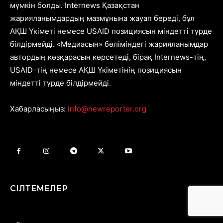
мүмкін болды. Internews Қазақстан
жарияланымдардың мазмұнына жауап береді, бұл
АҚШ Үкіметі немесе USAID позициясын міндетті түрде
білдірмейді. «Медиасын» бөліміндегі жарияланымдар
автордың көзқарасын көрсетеді, бірақ Internews-тің,
USAID-тің немесе АҚШ Үкіметінің позициясын
міндетті түрде білдірмейді.
Хабарласыңыз:
info@newreporter.org
СІЛТЕМЕЛЕР