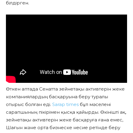
білдірген.
Өткен аптада Сенатта зейнетақы активтерін жеке
компаниялардың басқаруына беру туралы
отырыс болған еді.
Sarap times
бұл мәселені
сарапшының пікірімен қысқа қайырды. Өкінішті ақ,
зейнетақы активтерін жеке басқаруға ғана емес,
Шағын және орта бизнеске несие ретінде беру