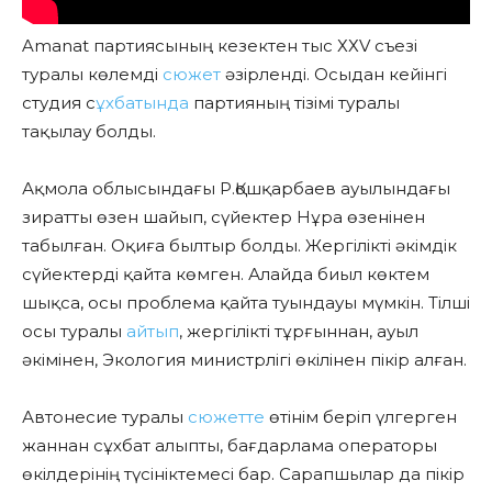
Amanat партиясының кезектен тыс ХХV съезі
туралы көлемді
сюжет
әзірленді. Осыдан кейінгі
студия с
ұхбатында
партияның тізімі туралы
тақылау болды.
Ақмола облысындағы Р.Қошқарбаев ауылындағы
зиратты өзен шайып, сүйектер Нұра өзенінен
табылған. Оқиға былтыр болды. Жергілікті әкімдік
сүйектерді қайта көмген. Алайда биыл көктем
шықса, осы проблема қайта туындауы мүмкін. Тілші
осы туралы
айтып
, жергілікті тұрғыннан, ауыл
әкімінен, Экология министрлігі өкілінен пікір алған.
Автонесие туралы
сюжетте
өтінім беріп үлгерген
жаннан сұхбат алыпты, бағдарлама операторы
өкілдерінің түсініктемесі бар. Сарапшылар да пікір