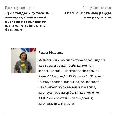
Предыдущая статья
Следующая статья
Түркістандағы су тасқыны:
ChatGPT ботының даңқы
жалаңаяқ тілші және 4
мен дақпырты
позитив материалмен
шектелген аймақтық
басылым
Риза Исаева
Медиасыншы, журналистика саласында 18
жылға жуық уақыт бойы қызмет етіп
келеді. "Қазақ", "Шалқар" радиолары, "31
Радио", "Азаттық", "NS Радиосы", "31 арна",
"Almaty" телеарналарында,"Абыз" газеті
мен "Бөпем" журналында журналист,
жүргізуші, редактор болып қызмет еткен,
KIMEP Униерситетінің халықаралық
журналистика магистрі.