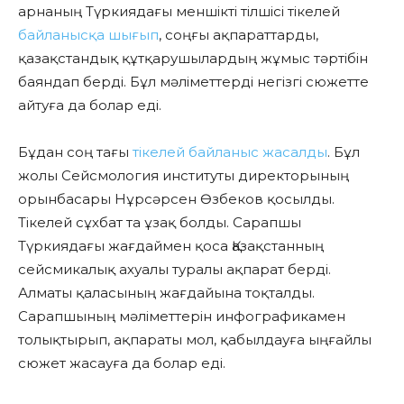
арнаның Түркиядағы меншікті тілшісі тікелей
байланысқа шығып
, соңғы ақпараттарды,
қазақстандық құтқарушылардың жұмыс тәртібін
баяндап берді. Бұл мәліметтерді негізгі сюжетте
айтуға да болар еді.
Бұдан соң тағы
тікелей байланыс жасалды
. Бұл
жолы Сейсмология институты директорының
орынбасары Нұрсәрсен Өзбеков қосылды.
Тікелей сұхбат та ұзақ болды. Сарапшы
Түркиядағы жағдаймен қоса Қазақстанның
сейсмикалық ахуалы туралы ақпарат берді.
Алматы қаласының жағдайына тоқталды.
Сарапшының мәліметтерін инфографикамен
толықтырып, ақпараты мол, қабылдауға ыңғайлы
сюжет жасауға да болар еді.