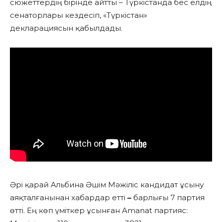
сюжеттердің бірінде айтты – Түркістанда бес елдің
сенаторлары кездесіп, «Түркістан»
декларациясын қабылдады.
Әрі қарай Альбина Әшім Мәжіліс кандидат ұсыну
аяқталғанынан хабардар етті
–
барлығы 7 партия
өтті. Ең көп үміткер ұсынған Аmanat партияс: