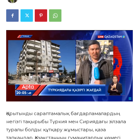
Қорытынды сараптамалық бағдарламалардың
негізгі тақырыбы Түркия мен Сириядағы зілзала
туралы болды: құтқару жұмыстары, қаза
тапқандар, Қазақстанның гуманитарлық көмегі