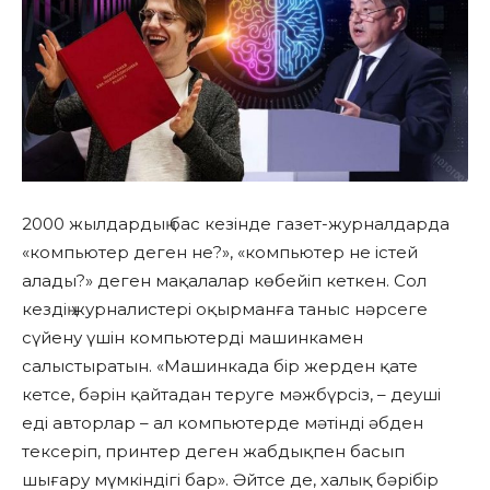
2000 жылдардың бас кезінде газет-журналдарда
«компьютер деген не?», «компьютер не істей
алады?» деген мақалалар көбейіп кеткен. Сол
кездің журналистері оқырманға таныс нәрсеге
сүйену үшін компьютерді машинкамен
салыстыратын. «Машинкада бір жерден қате
кетсе, бәрін қайтадан теруге мәжбүрсіз, – деуші
еді авторлар – ал компьютерде мәтінді әбден
тексеріп, принтер деген жабдықпен басып
шығару мүмкіндігі бар». Әйтсе де, халық бәрібір