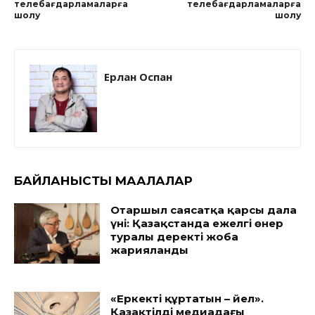
телебағдарламаларға
телебағдарламаларға
шолу
шолу
Ерлан Оспан
БАЙЛАНЫСТЫ МАҚАЛАЛАР
Отаршыл саясатқа қарсы дала
үні: Қазақстанда ежелгі өнер
туралы деректі жоба
жарияланды
«Еркекті құртатын – әйел».
Қазақтілді медиадағы