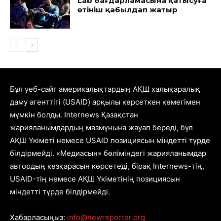
Lab бағдарламасына қатысуға
өтініш қабылдап жатыр
Бұл уеб-сайт америкалықтардың АҚШ халықаралық
даму агенттігі (USAID) арқылы көрсеткен көмегімен
мүмкін болды. Internews Қазақстан
жарияланымдардың мазмұнына жауап береді, бұл
АҚШ Үкіметі немесе USAID позициясын міндетті түрде
білдірмейді. «Медиасын» бөліміндегі жарияланымдар
автордың көзқарасын көрсетеді, бірақ Internews-тің,
USAID-тің немесе АҚШ Үкіметінің позициясын
міндетті түрде білдірмейді.
Хабарласыңыз:
info@newreporter.org