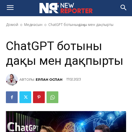
ChatGPT ботының даңқы мен
дақпырты
Домой
Медиасын
ChatGPT ботының даңқы мен дақпырты
ChatGPT ботының
даңқы мен дақпырты
17.02.2023
АВТОРЫ:
ЕРЛАН ОСПАН