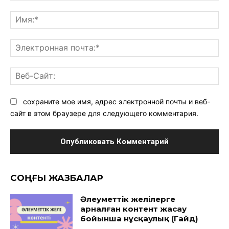
Комментарий:
Им
Эл
поч
Ве
Са
сохраните мое имя, адрес электронной почты и веб-
сайт в этом браузере для следующего комментария.
CОҢҒЫ ЖАЗБАЛАР
Әлеуметтік желілерге
арналған контент жасау
бойынша нұсқаулық (Гайд)