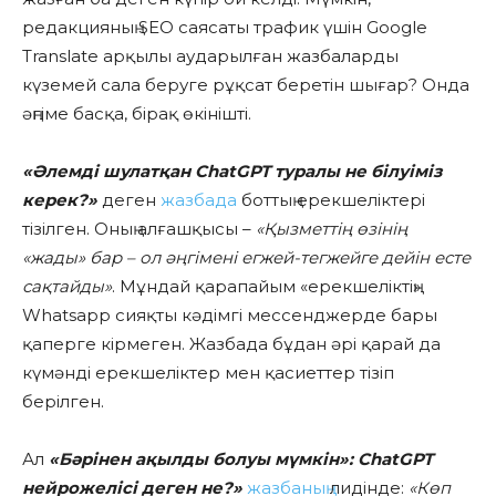
редакцияның SEO саясаты трафик үшін Google
Translate арқылы аударылған жазбаларды
күземей сала беруге рұқсат беретін шығар? Онда
әңгіме басқа, бірақ өкінішті.
«Әлемді шулатқан ChatGPT туралы не білуіміз
керек?»
деген
жазбада
боттың ерекшеліктері
тізілген. Оның алғашқысы –
«Қызметтің өзінің
«жады» бар – ол әңгімені егжей-тегжейге дейін есте
сақтайды»
. Мұндай қарапайым «ерекшеліктің»
Whatsapp сияқты кәдімгі мессенджерде бары
қаперге кірмеген. Жазбада бұдан әрі қарай да
күмәнді ерекшеліктер мен қасиеттер тізіп
берілген.
Ал
«Бәрінен ақылды болуы мүмкін»: ChatGPT
нейрожелісі деген не?»
жазбаның
лидінде:
«Көп