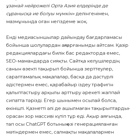
ұзамай нейрожелі Орта Азия елдерінде де
сұранысқа ие болуы мүмкін»
делінгенімен,
мазмұнында оған негіздеме жоқ.
Енді медиасыншылар дайындау бағдарламасы
бойынша шолулардан аңғарғанымды айтсам. Қазір
редакциялардағы билік бас редакторда емес,
SEO-мамандарда сияқты. Сайтқа келушілердің
санын өзекті тақырып бойынша зерттеулер,
сараптамалық мақалалар, басқа да дәстүрлі
әдістермен емес, қарабайыр іздеу трафигін
қалыптастыру арқылы арттыру әрекеті жаппай
сипатта тәрізді. Егер шынымен осылай болса,
өкінішті. Қазнетті әлі де ашылмаған тақырыптардың
орасан зор массиві күтіп тұр еді. Ақыр аяғында,
тап осы ChatGPT ботының өзі генерацияланған
мәтіндермен емес, салмақты мақалалармен