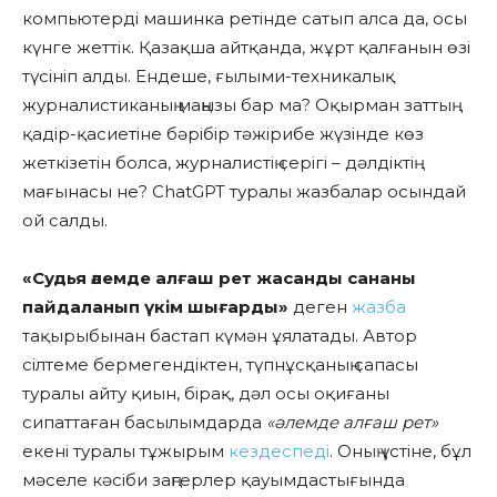
компьютерді машинка ретінде сатып алса да, осы
күнге жеттік. Қазақша айтқанда, жұрт қалғанын өзі
түсініп алды. Ендеше, ғылыми-техникалық
журналистиканың маңызы бар ма? Оқырман заттың
қадір-қасиетіне бәрібір тәжірибе жүзінде көз
жеткізетін болса, журналистің серігі – дәлдіктің
мағынасы не? ChatGPT туралы жазбалар осындай
ой салды.
«Судья әлемде алғаш рет жасанды сананы
пайдаланып үкім шығарды»
деген
жазба
тақырыбынан бастап күмән ұялатады. Автор
сілтеме бермегендіктен, түпнұсқаның сапасы
туралы айту қиын, бірақ, дәл осы оқиғаны
сипаттаған басылымдарда
«әлемде алғаш рет»
екені туралы тұжырым
кездеспеді
. Оның үстіне, бұл
мәселе кәсіби заңгерлер қауымдастығында