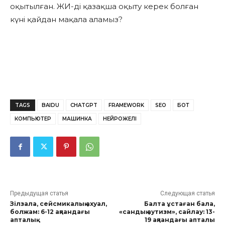
оқытылған. ЖИ-ді қазақша оқыту керек болған
күні қайдан мақала аламыз?
TAGS
BAIDU
CHATGPT
FRAMEWORK
SEO
БОТ
КОМПЬЮТЕР
МАШИНКА
НЕЙРОЖЕЛІ
Предыдущая статья
Следующая статья
Зілзала, сейсмикалық ахуал,
Балта ұстаған бала,
болжам: 6-12 ақпандағы
«сандық аутизм», сайлау: 13-
апталық
19 ақпандағы апталық