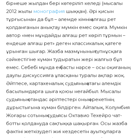
бірнеше жылдан бері көтеріліп келеді (мысалы
2012 жылы
монография
шыққан). Әрі қисын
тұрғысынан да бұл – әлемде кімнің алғаш рет
қолданғанын анықтау мүмкін емес оқиға. Мүмкін
автор «мен мұндайды алғаш рет көріп тұрмын –
ендеше алғаш рет» деген классикалық қатеге
ұрынған шығар. Жазба мазмұнының түпнұсқаға
сәйкестігіне күмән тудыратын жері жалғыз бұл
емес. Себебі мұнда ең басты нәрсе – осы оқиғаның
даулы дискуссияға ұласқаны туралы ақпар жоқ.
Әйтпесе, картахеналық судьяның атағы әлемдік
басылымдарға шыға қоюы неғайбыл. Мысалы
судьяның отандас әріптестері оның әрекетінің
дұрыстығына күмән білдірген. Айталық, Колумбия
Жоғары сотының судьясы Октавио Техейро чат-
ботты қолдануда сақтыққа шақырған. Осы жазба
фактіні жеткізудегі жиі кездесетін ауытқуларға