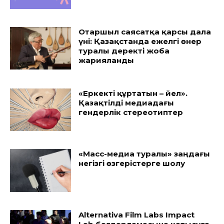
Отаршыл саясатқа қарсы дала
үні: Қазақстанда ежелгі өнер
туралы деректі жоба
жарияланды
«Еркекті құртатын – әйел».
Қазақтілді медиадағы
гендерлік стереотиптер
«Масс-медиа туралы» заңдағы
негізгі өзгерістерге шолу
Alternativa Film Labs Impact