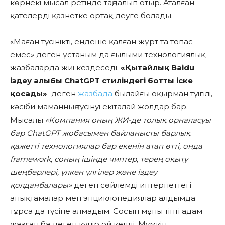
көрнекі мысал ретінде таңдалып отыр. Аталған
қателерді қазнетке ортақ деуге болады.
«Маған түсінікті, ендеше қалған жұрт та топас
емес» деген ұстаным да ғылыми технологиялық
жазбаларда жиі кездеседі.
«Қытайлық Baidu
іздеу алыбы ChatGPT стиліндегі ботты іске
қосады»
деген
жазбада
былайғы оқырман түігілі,
кәсіби маманның түсінуі екіталай жолдар бар.
Мысалы
«Компания оның ЖИ-де толық орналасуы
бар ChatGPT жобасымен байланысты барлық
қажетті технологиялар бар екенін атап өтті, онда
framework, соның ішінде чиптер, терең оқыту
шеңберлері, үлкен үлгілер және іздеу
қолданбалары»
деген сөйлемді интернеттегі
анықтамалар мен энциклопедиялар алдымда
тұрса да түсіне алмадым. Сосын мұны тіпті адам
жазған ба деген күпір ой келді. Мүмкін,