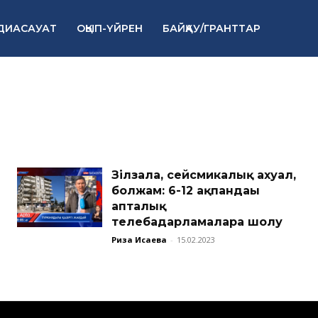
ДИАСАУАТ
ОҚЫП-ҮЙРЕН
БАЙҚАУ/ГРАНТТАР
Зілзала, сейсмикалық ахуал,
болжам: 6-12 ақпандағы
апталық
телебағдарламаларға шолу
Риза Исаева
-
15.02.2023