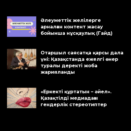
Әлеуметтік желілерге
арналған контент жасау
бойынша нұсқаулық (Гайд)
Отаршыл саясатқа қарсы дала
үні: Қазақстанда ежелгі өнер
туралы деректі жоба
жарияланды
«Еркекті құртатын – әйел».
Қазақтілді медиадағы
гендерлік стереотиптер