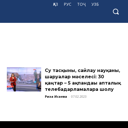
ҚАЗ
РУС
ТОҶ
УЗБ
Су тасқыны, сайлау науқаны,
шаруалар мәселесі: 30
қаңтар – 5 ақпандағы апталық
телебағдарламаларға шолу
Риза Исаева
-
07.02.2023