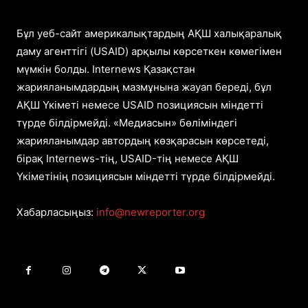
Бұл уеб-сайт америкалықтардың АҚШ халықаралық
даму агенттігі (USAID) арқылы көрсеткен көмегімен
мүмкін болды. Internews Қазақстан
жарияланымдардың мазмұнына жауап береді, бұл
АҚШ Үкіметі немесе USAID позициясын міндетті
түрде білдірмейді. «Медиасын» бөліміндегі
жарияланымдар автордың көзқарасын көрсетеді,
бірақ Internews-тің, USAID-тің немесе АҚШ
Үкіметінің позициясын міндетті түрде білдірмейді.
Хабарласыңыз:
info@newreporter.org