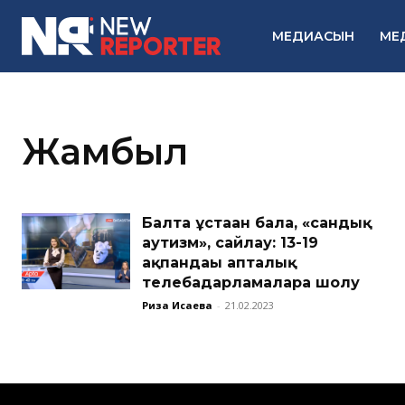
МЕДИАСЫН
МЕ
Жамбыл
Балта ұстаған бала, «сандық
аутизм», сайлау: 13-19
ақпандағы апталық
телебағдарламаларға шолу
Риза Исаева
-
21.02.2023