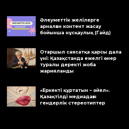
Әлеуметтік желілерге
арналған контент жасау
бойынша нұсқаулық (Гайд)
Отаршыл саясатқа қарсы дала
үні: Қазақстанда ежелгі өнер
туралы деректі жоба
жарияланды
«Еркекті құртатын – әйел».
Қазақтілді медиадағы
гендерлік стереотиптер