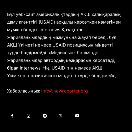
Бұл уеб-сайт америкалықтардың АҚШ халықаралық
даму агенттігі (USAID) арқылы көрсеткен көмегімен
мүмкін болды. Internews Қазақстан
жарияланымдардың мазмұнына жауап береді, бұл
АҚШ Үкіметі немесе USAID позициясын міндетті
түрде білдірмейді. «Медиасын» бөліміндегі
жарияланымдар автордың көзқарасын көрсетеді,
бірақ Internews-тің, USAID-тің немесе АҚШ
Үкіметінің позициясын міндетті түрде білдірмейді.
Хабарласыңыз:
info@newreporter.org