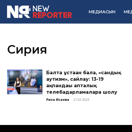
МЕДИАСЫН
МЕ
Сирия
Балта ұстаған бала, «сандық
аутизм», сайлау: 13-19
ақпандағы апталық
телебағдарламаларға шолу
Риза Исаева
-
21.02.2023