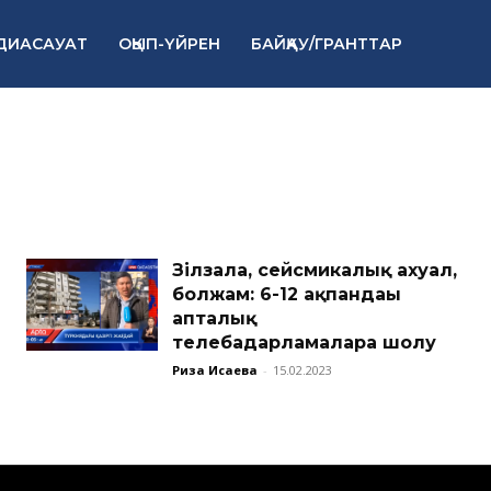
ДИАСАУАТ
ОҚЫП-ҮЙРЕН
БАЙҚАУ/ГРАНТТАР
Зілзала, сейсмикалық ахуал,
болжам: 6-12 ақпандағы
апталық
телебағдарламаларға шолу
Риза Исаева
-
15.02.2023