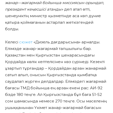
жанар
—
жағармай бойынша миссиясын орындап,
президент кеңесшісі атанды»
деп атап өтті,
шенеуніктің министр қызметінде аса көп дүние
қатыра қоймағанын астарлап жеткізгендей
болды.
Келесі
сюжет
«Дизель дағдарысына» арналды.
Елімізде жанар-жағармай тапшылығы бар.
Қазақстан мен Қырғызстан шекарасындағы
Қордайда көлік кептелісінен көз сүрінеді. Кезекті
ұзартып тұрғандар – Қордайдан арзан жанармай
сатып алып, онысын Қырғызстанда қымбатқа
саудалап жүрген делдалдар. Еліміздегі жағармай
бағасы ТМД бойынша ең арзан екені рас: АИ-92
бізде 180 теңге. Ал Қырғызстанда бұл баға 51-52
сом шамасында немесе 270 теңге. Осы мәселенің
ушыққанынан Үкімет жанар-жағармай бағасын