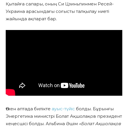
Қытайға сапары, оның Си Цзиньпинмен Ресей-
Украина арасындағы соғысты талқылау ниеті
жайында ақпарат бар.
Өткен аптада билікте
ауыс-түйіс
болды. Бұрынғы
Энергетика министрі Болат Ақшолақов президент
кеңесшісі болды. Альбина Әшім
«Болат Ақшолақов