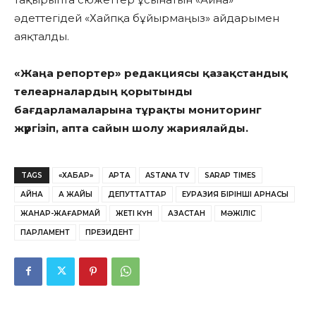
әдеттегідей «Хайпқа бұйырмаңыз» айдарымен
аяқталды.
«Жаңа репортер» редакциясы қазақстандық
телеарналардың қорытынды
бағдарламаларына тұрақты мониторинг
жүргізіп, апта сайын шолу жариялайды.
TAGS
«ХАБАР»
APTA
ASTANA TV
SARAP TIMES
АЙНА
АҚ ЖАЙЫҚ
ДЕПУТТАТТАР
ЕУРАЗИЯ БІРІНШІ АРНАСЫ
ЖАНАР-ЖАҒАРМАЙ
ЖЕТІ КҮН
ҚАЗАҚСТАН
МӘЖІЛІС
ПАРЛАМЕНТ
ПРЕЗИДЕНТ