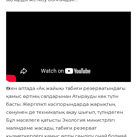
Өткен аптада «Ақ жайық» табиғи резерватындағы
қамыс өртінің салдарынан Атырауды көк түтін
басты. Жергілікті кәсіпорындарда жарықтың
сөнуінен де техникалық ақау шығып, түтіндеген.
Бұл мәселеге қатысты Экология министрлігі
мәлімдеме жасады, табиғи резерват
қызметкерлері қамыс өртін сөндіру оңай болмай