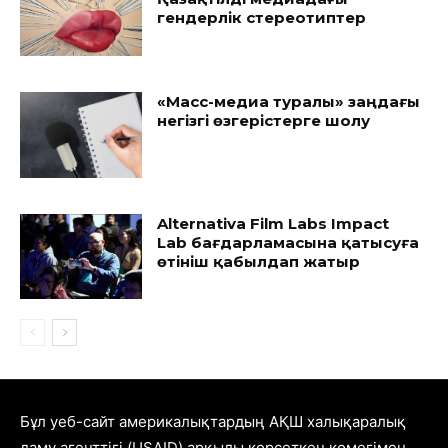
гендерлік стереотиптер
«Масс-медиа туралы» заңдағы
негізгі өзгерістерге шолу
Alternativa Film Labs Impact
Lab бағдарламасына қатысуға
өтініш қабылдап жатыр
Бұл уеб-сайт америкалықтардың АҚШ халықаралық
даму агенттігі (USAID) арқылы көрсеткен көмегімен