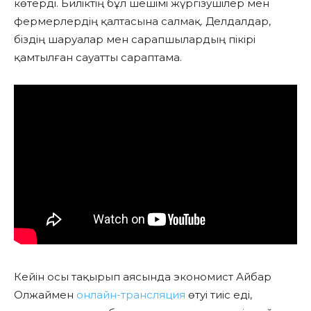
көтерді. Биліктің бұл шешімі жүргізушілер мен
фермерлердің қалтасына салмақ. Делдалдар,
біздің шаруалар мен сарапшылардың пікірі
қамтылған сауатты сараптама.
Кейін осы тақырып аясында экономист Айбар
Олжаймен
онлайн-трансляция
өтуі тиіс еді,