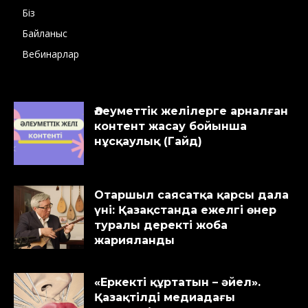
Біз
Байланыс
Вебинарлар
Әлеуметтік желілерге арналған
контент жасау бойынша
нұсқаулық (Гайд)
Отаршыл саясатқа қарсы дала
үні: Қазақстанда ежелгі өнер
туралы деректі жоба
жарияланды
«Еркекті құртатын – әйел».
Қазақтілді медиадағы