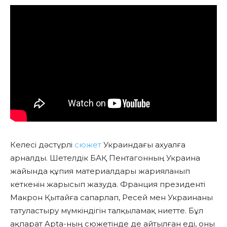
Келесі дәстүрлі
сюжет
Украиндағы ахуалға
арналды. Шетелдік БАҚ Пентагонның Украина
жайында құпия материалдары жарияланып
кеткенін жарысып жазуда. Франция президенті
Макрон Қытайға сапарлап, Ресей мен Украинаны
татуластыру мүмкіндігін талқыламақ ниетте. Бұл
ақпарат Apta-ның сюжетінде де айтылған еді, оны