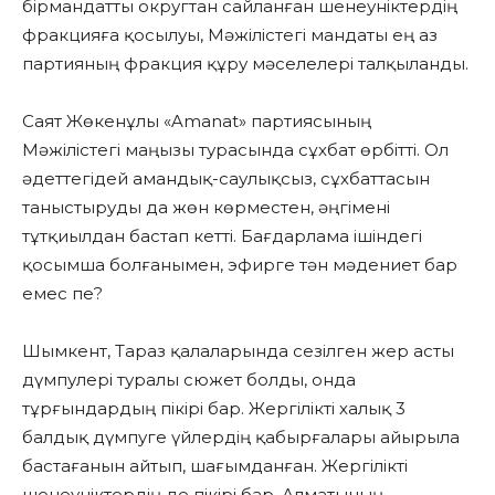
бірмандатты округтан сайланған шенеуніктердің
фракцияға қосылуы, Мәжілістегі мандаты ең аз
партияның фракция құру мәселелері талқыланды.
Саят Жөкенұлы «Amanat» партиясының
Мәжілістегі маңызы турасында сұхбат өрбітті. Ол
әдеттегідей амандық-саулықсыз, сұхбаттасын
таныстыруды да жөн көрместен, әңгімені
тұтқиылдан бастап кетті. Бағдарлама ішіндегі
қосымша болғанымен, эфирге тән мәдениет бар
емес пе?
Шымкент, Тараз қалаларында сезілген жер асты
дүмпулері туралы сюжет болды, онда
тұрғындардың пікірі бар. Жергілікті халық 3
балдық дүмпуге үйлердің қабырғалары айырыла
бастағанын айтып, шағымданған. Жергілікті
шенеуніктердің де пікірі бар. Алматының