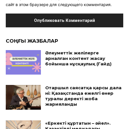
сайт в этом браузере для следующего комментария.
CОҢҒЫ ЖАЗБАЛАР
Әлеуметтік желілерге
арналған контент жасау
бойынша нұсқаулық (Гайд)
Отаршыл саясатқа қарсы дала
үні: Қазақстанда ежелгі өнер
туралы деректі жоба
жарияланды
«Еркекті құртатын – әйел».
Қазақтілді медиадағы