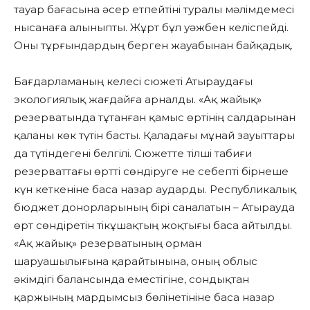
тауар бағасына әсер етпейтіні туралы мәлімдемесі
нысанаға алыныпты. Жұрт бұл уәжбен келіспейді.
Оны тұрғындардың берген жауабынан байқадық.
Бағдарламаның келесі сюжеті Атыраудағы
экологиялық жағдайға арналды. «Ақ жайық»
резерватында тұтанған қамыс өртінің салдарынан
қаланы көк түтін басты. Қаладағы мұнай зауыттары
да түтіндегені белгілі. Сюжетте тілші табиғи
резерваттағы өртті сөндіруге не себепті бірнеше
күн кеткеніне баса назар аударды. Республикалық
бюджет донорларының бірі саналатын – Атырауда
өрт сөндіретін тікұшақтың жоқтығы баса айтылды.
«Ақ жайық» резерватының орман
шаруашылығына қарайтынына, оның облыс
әкімдігі балансында еместігіне, сондықтан
қаржының мардымсыз бөлінетініне баса назар