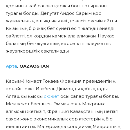
қорының қай салаға қаржы бөліп отырғаны
туралы болды. Депутат Айдос Сарым қор
жұмысының ашықтығы әлі де әлсіз екенін айтты.
Қызының бір жақ бет сүйегі өсіп жатқан әйелді
сөйлетті, ол қордан көмек ала алмаған. Науқас
баланың бет-жүзі ашық көрсетіліп, әлеуметтік
жауапкершілік сақталмады.
Apta
, QAZAQSTAN
Қасым-Жомарт Тоқаев Франция президентінің
арнайы өкілі Изабель Дюмонды қабылдады.
Алғашқы қысқы
сюжет
осы сапар туралы болды.
Мемлекет басшысы Эмманюэль Макронға
алғысын жеткізіп, Франция Қазақстанның негізгі
саяси және экономикалық серіктестерінің бірі
екенін айтты. Материалда сондай-ақ Макронның