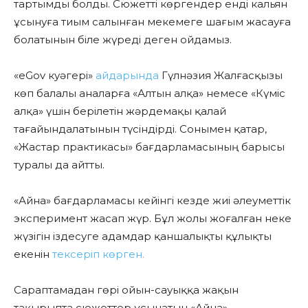
тартымды болды. Сюжетті көргендер енді кальян
ұсынуға тиым салынған мекемеге шағым жасауға
болатынын біле жүреді деген ойдамыз.
«eGov куәгері»
айдарында
Гүлнәзия Жалғасқызы
көп балалы аналарға «Алтын алқа» немесе «Күміс
алқа» үшін берілетін жәрдемақы қалай
тағайындалатынын түсіндірді. Сонымен қатар,
«Жастар практикасы» бағдарламасының барысы
туралы да айтты.
«Айна» бағдарламасы кейінгі кезде жиі әлеуметтік
эксперимент жасап жүр. Бұл жолы жоғалған неке
жүзігін іздесуге адамдар қаншалықты құлықты
екенін
тексеріп көрген.
Сараптамадан гөрі ойын-сауыққа жақын
тақырыпта сюжеттер ұсынатын «Айна»