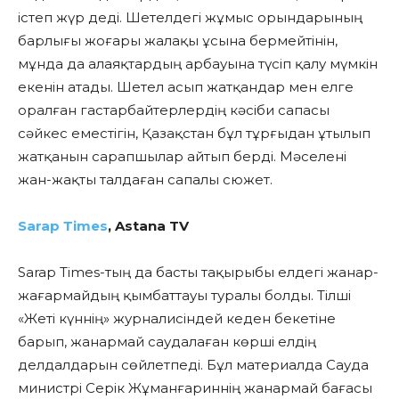
істеп жүр деді. Шетелдегі жұмыс орындарының
барлығы жоғары жалақы ұсына бермейтінін,
мұнда да алаяқтардың арбауына түсіп қалу мүмкін
екенін атады. Шетел асып жатқандар мен елге
оралған гастарбайтерлердің кәсіби сапасы
сәйкес еместігін, Қазақстан бұл тұрғыдан ұтылып
жатқанын сарапшылар айтып берді. Мәселені
жан-жақты талдаған сапалы сюжет.
Sarap Тimes
, Astana TV
Sarap Тimes-тың да басты тақырыбы елдегі жанар-
жағармайдың қымбаттауы туралы болды. Тілші
«Жеті күннің» журналисіндей кеден бекетіне
барып, жанармай саудалаған көрші елдің
делдалдарын сөйлетпеді. Бұл материалда Сауда
министрі Серік Жұманғариннің жанармай бағасы