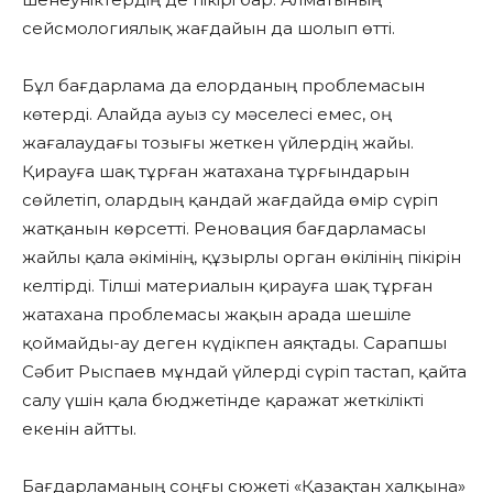
сейсмологиялық жағдайын да шолып өтті.
Бұл бағдарлама да елорданың проблемасын
көтерді. Алайда ауыз су мәселесі емес, оң
жағалаудағы тозығы жеткен үйлердің жайы.
Қирауға шақ тұрған жатахана тұрғындарын
сөйлетіп, олардың қандай жағдайда өмір сүріп
жатқанын көрсетті. Реновация бағдарламасы
жайлы қала әкімінің, құзырлы орган өкілінің пікірін
келтірді. Тілші материалын қирауға шақ тұрған
жатахана проблемасы жақын арада шешіле
қоймайды-ау деген күдікпен аяқтады. Сарапшы
Сәбит Рыспаев мұндай үйлерді сүріп тастап, қайта
салу үшін қала бюджетінде қаражат жеткілікті
екенін айтты.
Бағдарламаның соңғы сюжеті «Қазақтан халқына»