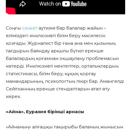
Соңғы
сюжет
аутизмі бар балалар жайын –
еліміздегі инклюзивті білім беру мәселесін
қозғады. Журналист бір ғана ана мен қызының
тағдырын баяндау арқылы бүткіл ерекше
балалардың қоғамнан оқшаулану проблемасын
көтерді. Инклюзивті мектептер, орталықтардың
статистикасы, білім беру, құқық қорғау
мамандарының, психологтың пікірі бар. Амангелді
Сейітханның ерекше стендаптарын атап өту
керек.
«Айна», Еуразия бірінші арнасы
«Айнаның» алғашқы тақырыбы баланың жынысын