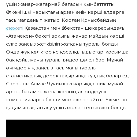
үшін жанар-жағармай бағасын қымбаттатты.
Өйткені ішкі нарықтағы арзан өнім көрші елдерге
тасымалданып жатыр. Қорған Қонысбайдың
сюжеті
Қазақстан мен Өзбекстан шекарасындағы
«Атамекен» бекеті арқылы жанар майдың көрші
елге заңсыз жеткізіліп жатқаны туралы болды.
Онда жүк көліктеріне қосалқы ыдыстар, қосымша
бак қойылғаны туралы видео дәлел бар. Мұнай
өнімдерінің заңсыз тасымалы туралы
статистикалық дерек тақырыпқа тұздық болар еді.
Сарапшы Алмас Чукин ішкі нарыққа шикі мұнай
арзан бағамен жеткізілетінін, ал өндіруші
компанияларға бұл тиімсіз екенін айтты. Үкіметтің
қадамын ақтап алу үшін әзірленген сюжет болды.