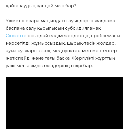
қайталаудың қандай мәні бар?
Үкімет шекара маңындағы ауылдарға жалдама
баспана салу құрылысын субсидияламақ.
Сюжетте
осындай елдімекендердің проблемасы
көрсетілді: жұмыссыздық, шұрық-тесік жолдар,
ауыз су, жарық жоқ, медпунктер мен мектептер
жетіспейді және тағы басқа. Жергілікті жұрттың
уәжі мен әкімдік өкілдерінің пікірі бар.