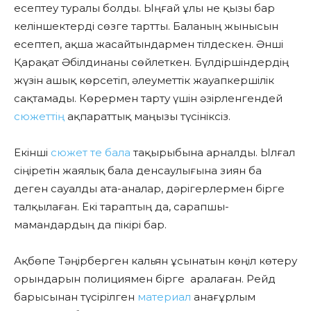
есептеу туралы болды. Ыңғай ұлы не қызы бар
келіншектерді сөзге тартты. Баланың жынысын
есептеп, ақша жасайтындармен тілдескен. Әнші
Қарақат Әбілдинаны сөйлеткен. Бүлдіршіндердің
жүзін ашық көрсетіп, әлеуметтік жауапкершілік
сақтамады. Көрермен тарту үшін әзірленгендей
сюжеттің
ақпараттық маңызы түсініксіз.
Екінші
сюжет те бала
тақырыбына арналды. Ылғал
сіңіретін жаялық бала денсаулығына зиян ба
деген сауалды ата-аналар, дәрігерлермен бірге
талқылаған. Екі тараптың да, сарапшы-
мамандардың да пікірі бар.
Ақбөпе Тәңірберген кальян ұсынатын көңіл көтеру
орындарын полициямен бірге аралаған. Рейд
барысынан түсірілген
материал
анағұрлым