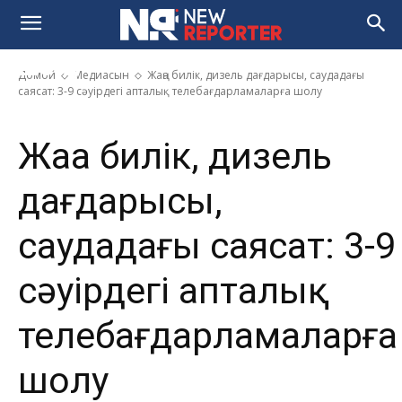
саудадағы саясат: 3-9 сәуірдегі
апталық телебағдарламаларға
шолу
Домой
Медиасын
Жаңа билік, дизель дағдарысы, саудадағы
саясат: 3-9 сәуірдегі апталық телебағдарламаларға шолу
Жаңа билік, дизель
дағдарысы,
саудадағы саясат: 3-9
сәуірдегі апталық
телебағдарламаларға
шолу