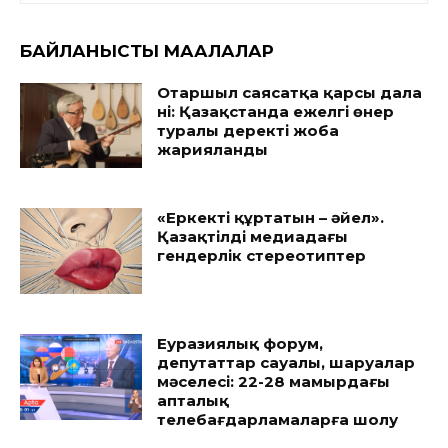
БАЙЛАНЫСТЫ МАҚАЛАЛАР
Отаршыл саясатқа қарсы дала
үні: Қазақстанда ежелгі өнер
туралы деректі жоба
жарияланды
«Еркекті құртатын – әйел».
Қазақтілді медиадағы
гендерлік стереотиптер
Еуразиялық форум,
депутаттар сауалы, шаруалар
мәселесі: 22-28 мамырдағы
апталық
телебағдарламаларға шолу