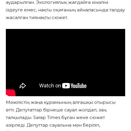
аударылған. Экологиялық жағдайға кінәліні
іздеуге емес, нақты оқиғаның айналасында талдау
жасалған тиянақты сюжет.
Мәжілістің жаңа құрамының алғашқы отырысы
өтті. Депутаттар бірнеше сауал жолдап, заң
талқылады. Sarap Тimes бұған жеке сюжет
әзірледі. Депуттар сауалына мән беріліп,