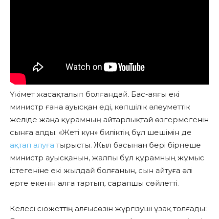
Үкімет жасақталып болғандай. Бас-аяғы екі
министр ғана ауысқан еді, көпшілік әлеуметтік
желіде жаңа құрамның айтарлықтай өзгермегенін
сынға алды. «Жеті күн» биліктің бұл шешімін де
ақтап алуға
тырысты. Жыл басынан бері бірнеше
министр ауысқанын, жалпы бұл құрамның жұмыс
істегеніне екі жылдай болғанын, сын айтуға әлі
ерте екенін алға тартып, сарапшы сөйлетті.
Келесі сюжеттің алғысөзін жүргізуші ұзақ толғады: