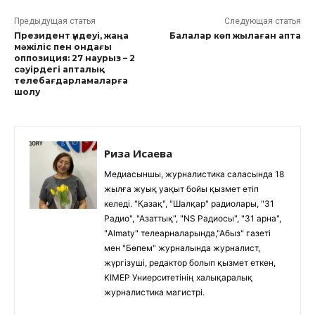
Предыдущая статья
Следующая статья
Президент үндеуі, жаңа
Балалар көп жылаған апта
мәжіліс пен ондағы
оппозиция: 27 наурыз – 2
сәуірдегі апталық
телебағдарламаларға
шолу
Риза Исаева
Медиасыншы, журналистика саласында 18
жылға жуық уақыт бойы қызмет етіп
келеді. "Қазақ", "Шалқар" радиолары, "31
Радио", "Азаттық", "NS Радиосы", "31 арна",
"Almaty" телеарналарында,"Абыз" газеті
мен "Бөпем" журналында журналист,
жүргізуші, редактор болып қызмет еткен,
KIMEP Униерситетінің халықаралық
журналистика магистрі.