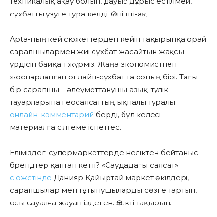
техникалық ақау болып, дауыс дұрыс естілмей,
сұхбатты үзуге тура келді. Өкінішті-ақ.
Apta-ның кей сюжеттерден кейін тақырыпқа орай
сарапшылармен жиі сұхбат жасайтын жақсы
үрдісін байқап жүрміз. Жаңа экономистпен
жоспарланған онлайн-сұхбат та соның бірі. Тағы
бір сарапшы – әлеуметтанушы азық-түлік
тауарларына геосаясаттың ықпалы туралы
онлайн-комментарий
берді, бұл келесі
материалға сілтеме іспеттес.
Еліміздегі супермаркеттерде неліктен бейтаныс
брендтер қаптап кетті? «Саудадағы саясат»
сюжетінде
Данияр Қайыртай маркет өкілдері,
сарапшылар мен тұтынушыларды сөзге тартып,
осы сауалға жауап іздеген. Өзекті тақырып.