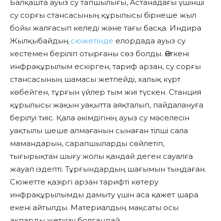
Балқашта ауыз су тапшылығы, Астанадағы үшінші
су сорғы стансасының құрылысы бірнеше жыл
бойы жалғасып келеді және тағы басқа. Индира
Жылқыбайдың
сюжетінде
елордада ауыз су
кестемен беріліп отырғаны сөз болды. Өйткені
инфрақұрылым ескірген, тариф арзан, су сорғы
стансасының шамасы жетпейді, халық күрт
көбейген, тұрғын үйлер тым жиі түскен. Станция
құрылысы жақын уақытта аяқталып, пайдалануға
берілуі тиіс. Қала әкімдігінің ауыз су мәселесін
уақтылы шеше алмағанын сынаған тілші сала
мамандарын, сарапшыларды сөйлетіп,
тығырықтан шығу жолы қандай деген сауалға
жауап іздепті. Тұрғындардың шағымын тыңдаған.
Сюжетте қазіргі арзан тарифті көтеру
инфрақұрылымды дамыту үшін аса қажет шара
екені айтылды. Материалдың мақсаты осы
ақпарды жеткізу болғандай…