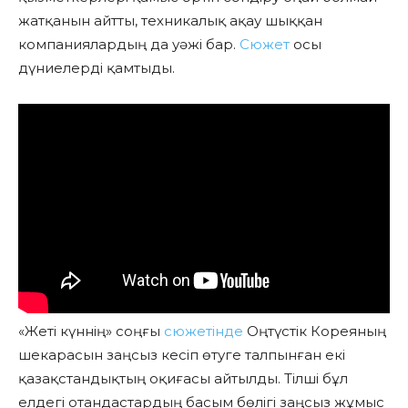
жатқанын айтты, техникалық ақау шыққан
компаниялардың да уәжі бар.
Сюжет
осы
дүниелерді қамтыды.
«Жеті күннің» соңғы
сюжетінде
Оңтүстік Кореяның
шекарасын заңсыз кесіп өтуге талпынған екі
қазақстандықтың оқиғасы айтылды. Тілші бұл
елдегі отандастардың басым бөлігі заңсыз жұмыс