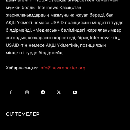
мүмкін болды. Internews Қазақстан
жарияланымдардың мазмұнына жауап береді, бұл
АҚШ Үкіметі немесе USAID позициясын міндетті түрде
білдірмейді. «Медиасын» бөліміндегі жарияланымдар
автордың көзқарасын көрсетеді, бірақ Internews-тің,
USAID-тің немесе АҚШ Үкіметінің позициясын
міндетті түрде білдірмейді.
Хабарласыңыз:
info@newreporter.org
СІЛТЕМЕЛЕР