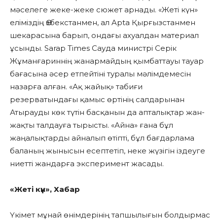
мәселеге жеке-жеке сюжет арнады. «Жеті күн»
еліміздің Өзбекстанмен, ал Apta Қырғызстанмен
шекарасына барып, ондағы ахуалдан материал
ұсынды. Sarap Тimes Сауда министрі Серік
Жұманғариннің жанармайдың қымбаттауы тауар
бағасына әсер етпейтіні туралы мәлімдемесін
назарға алған. «Ақ жайық» табиғи
резерватындағы қамыс өртінің салдарынан
Атырауды көк түтін басқанын да апталықтар жан-
жақты талдауға тырысты. «Айна» ғана бұл
жаңалықтарды айналып өтіпті, бұл бағдарлама
баланың жынысын есептетіп, неке жүзігін іздеуге
ниетті жандарға эксперимент жасады.
«Жеті күн», Хабар
Үкімет мұнай өнімдерінің тапшылығын болдырмас