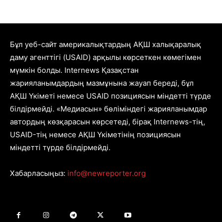
Бұл уеб-сайт америкалықтардың АҚШ халықаралық
даму агенттігі (USAID) арқылы көрсеткен көмегімен
мүмкін болды. Internews Қазақстан
жарияланымдардың мазмұнына жауап береді, бұл
АҚШ Үкіметі немесе USAID позициясын міндетті түрде
білдірмейді. «Медиасын» бөліміндегі жарияланымдар
автордың көзқарасын көрсетеді, бірақ Internews-тің,
USAID-тің немесе АҚШ Үкіметінің позициясын
міндетті түрде білдірмейді.
Хабарласыңыз:
info@newreporter.org