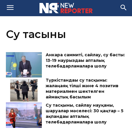
Су тасқыны
Анкара саммиті, сайлау, су басты:
13-19 наурыздағы апталық
телебағдарламаларға шолу
Түркістандағы су тасқыны:
жалаңаяқ тілші және 4 позитив
материалмен шектелген
аймақтық басылым
Су тасқыны, сайлау науқаны,
шаруалар мәселесі: 30 қаңтар – 5
ақпандағы апталық
телебағдарламаларға шолу