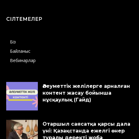
СІЛТЕМЕЛЕР
Біз
Байланыс
Вебинарлар
Әлеуметтік желілерге арналған
контент жасау бойынша
нұсқаулық (Гайд)
Отаршыл саясатқа қарсы дала
үні: Қазақстанда ежелгі өнер
туралы деректі жоба