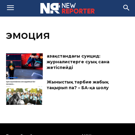
эмоция
Қазақстандағы суицид:
журналистерге суық сана
жетіспейді
Жыныстық тәрбие жабық
тақырып па? – БАҚ-қа шолу