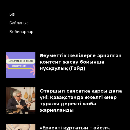
Біз
Байланыс
Вебинарлар
Әлеуметтік желілерге арналған
контент жасау бойынша
нұсқаулық (Гайд)
Отаршыл саясатқа қарсы дала
үні: Қазақстанда ежелгі өнер
туралы деректі жоба
жарияланды
«Еркекті құртатын – әйел».