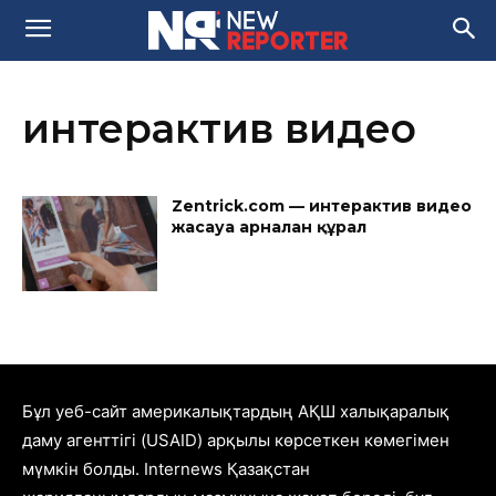
интерактив видео
Zentrick.com — интерактив видео
жасауға арналған құрал
Бұл уеб-сайт америкалықтардың АҚШ халықаралық
даму агенттігі (USAID) арқылы көрсеткен көмегімен
мүмкін болды. Internews Қазақстан