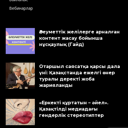
Вебинарлар
Әлеуметтік желілерге арналған
контент жасау бойынша
нұсқаулық (Гайд)
Отаршыл саясатқа қарсы дала
үні: Қазақстанда ежелгі өнер
туралы деректі жоба
жарияланды
«Еркекті құртатын – әйел».
Қазақтілді медиадағы
гендерлік стереотиптер