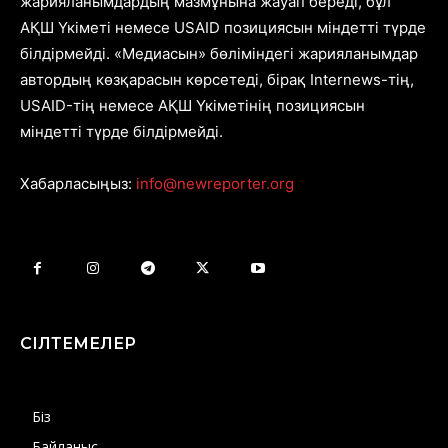
жарияланымдардың мазмұнына жауап береді, бұл
АҚШ Үкіметі немесе USAID позициясын міндетті түрде
білдірмейді. «Медиасын» бөліміндегі жарияланымдар
автордың көзқарасын көрсетеді, бірақ Internews-тің,
USAID-тің немесе АҚШ Үкіметінің позициясын
міндетті түрде білдірмейді.
Хабарласыңыз:
info@newreporter.org
СІЛТЕМЕЛЕР
Біз
Байланыс