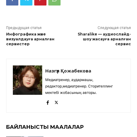
Предыдущая статья
Следующая статья
Инфографика және
Sharalike — аудиослайд-
визуалдауға арналған
шоу жасауға арналған
сервистер
сервис
Назгүл Қожабекова
Медиатренер, аудармашы,
редактор,медиатренер. Сторителлинг
мектебі жобасының авторы.
БАЙЛАНЫСТЫ МАҚАЛАЛАР