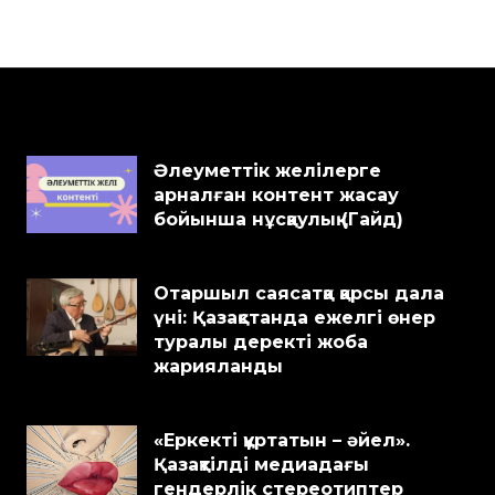
Әлеуметтік желілерге
арналған контент жасау
бойынша нұсқаулық (Гайд)
Отаршыл саясатқа қарсы дала
үні: Қазақстанда ежелгі өнер
туралы деректі жоба
жарияланды
«Еркекті құртатын – әйел».
Қазақтілді медиадағы
гендерлік стереотиптер