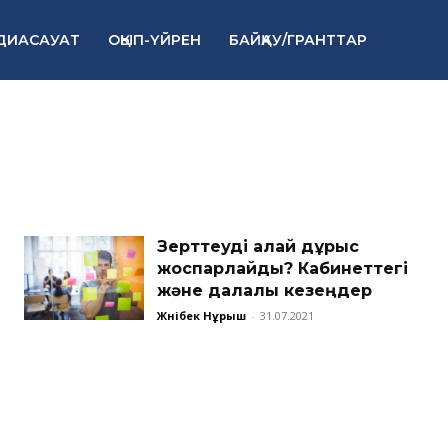
ДИАСАУАТ
ОҚЫП-ҮЙРЕН
БАЙҚАУ/ГРАНТТАР
Зерттеуді қалай дұрыс
жоспарлайды? Кабинеттегі
және далалық кезеңдер
Жәнібек Нұрыш
-
31.07.2021