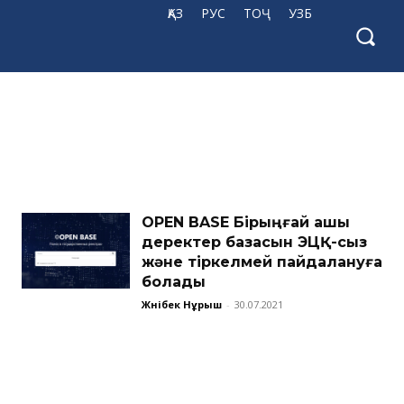
ҚАЗ
РУС
ТОҶ
УЗБ
OPEN BASE Бірыңғай ашық
деректер базасын ЭЦҚ-сыз
және тіркелмей пайдалануға
болады
Жәнібек Нұрыш
-
30.07.2021