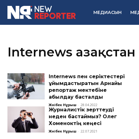
МЕДИАСЫН
МЕ
Internews Қазақстан
Internews пен серіктестері
ұйымдастыратын Арнайы
репортаж мектебіне
қабылдау басталды
Жәнібек Нұрыш
-
28.04.2022
Журналистік зерттеуді
неден бастаймыз? Олег
Хоменоктің кеңесі
Жәнібек Нұрыш
-
22.07.2021