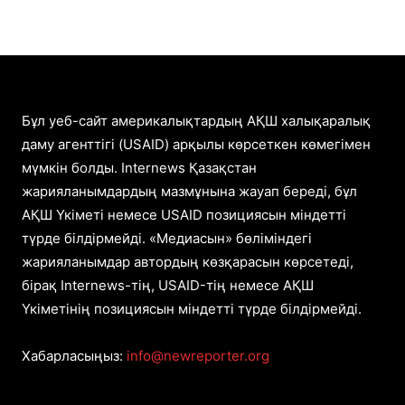
Бұл уеб-сайт америкалықтардың АҚШ халықаралық
даму агенттігі (USAID) арқылы көрсеткен көмегімен
мүмкін болды. Internews Қазақстан
жарияланымдардың мазмұнына жауап береді, бұл
АҚШ Үкіметі немесе USAID позициясын міндетті
түрде білдірмейді. «Медиасын» бөліміндегі
жарияланымдар автордың көзқарасын көрсетеді,
бірақ Internews-тің, USAID-тің немесе АҚШ
Үкіметінің позициясын міндетті түрде білдірмейді.
Хабарласыңыз:
info@newreporter.org