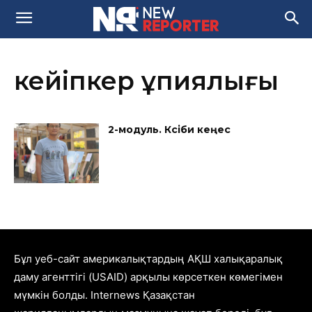
кейіпкер құпиялығы
2-модуль. Кәсіби кеңес
Бұл уеб-сайт америкалықтардың АҚШ халықаралық
даму агенттігі (USAID) арқылы көрсеткен көмегімен
мүмкін болды. Internews Қазақстан