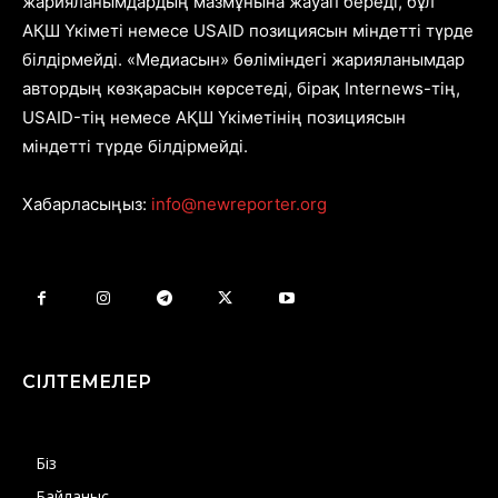
жарияланымдардың мазмұнына жауап береді, бұл
АҚШ Үкіметі немесе USAID позициясын міндетті түрде
білдірмейді. «Медиасын» бөліміндегі жарияланымдар
автордың көзқарасын көрсетеді, бірақ Internews-тің,
USAID-тің немесе АҚШ Үкіметінің позициясын
міндетті түрде білдірмейді.
Хабарласыңыз:
info@newreporter.org
СІЛТЕМЕЛЕР
Біз
Байланыс