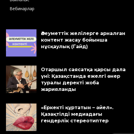
Вебинарлар
Әлеуметтік желілерге арналған
контент жасау бойынша
нұсқаулық (Гайд)
Отаршыл саясатқа қарсы дала
үні: Қазақстанда ежелгі өнер
туралы деректі жоба
жарияланды
«Еркекті құртатын – әйел».
Қазақтілді медиадағы
гендерлік стереотиптер